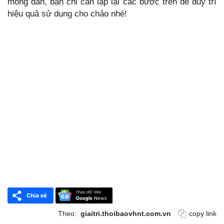
mỏng dần, bạn chỉ cần lặp lại các bước trên để duy trì
hiệu quả sử dụng cho chảo nhé!
Theo:
giaitri.thoibaovhnt.com.vn
copy link