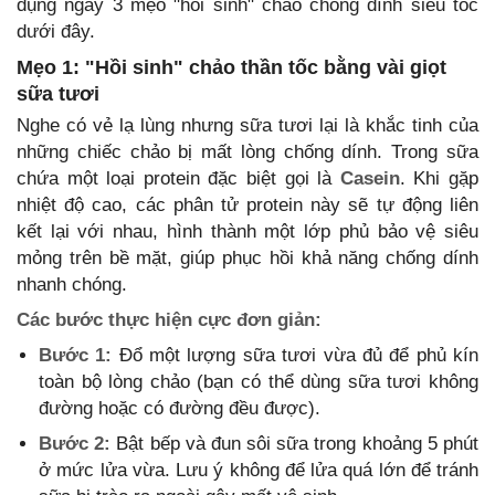
dụng ngay 3 mẹo "hồi sinh" chảo chống dính siêu tốc
dưới đây.
Mẹo 1: "Hồi sinh" chảo thần tốc bằng vài giọt
sữa tươi
Nghe có vẻ lạ lùng nhưng sữa tươi lại là khắc tinh của
những chiếc chảo bị mất lòng chống dính. Trong sữa
chứa một loại protein đặc biệt gọi là
Casein
. Khi gặp
nhiệt độ cao, các phân tử protein này sẽ tự động liên
kết lại với nhau, hình thành một lớp phủ bảo vệ siêu
mỏng trên bề mặt, giúp phục hồi khả năng chống dính
nhanh chóng.
Các bước thực hiện cực đơn giản:
Bước 1:
Đổ một lượng sữa tươi vừa đủ để phủ kín
toàn bộ lòng chảo (bạn có thể dùng sữa tươi không
đường hoặc có đường đều được).
Bước 2:
Bật bếp và đun sôi sữa trong khoảng 5 phút
ở mức lửa vừa. Lưu ý không để lửa quá lớn để tránh