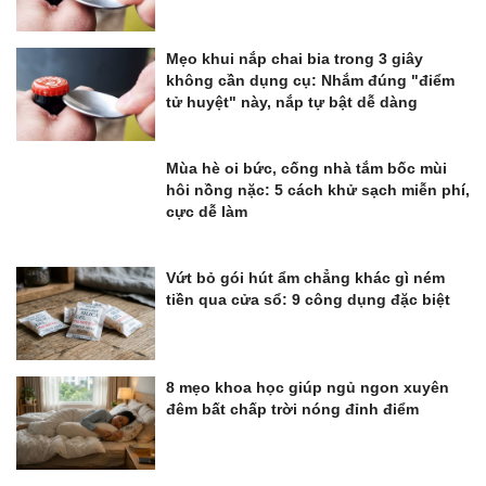
Mẹo khui nắp chai bia trong 3 giây
không cần dụng cụ: Nhắm đúng "điểm
tử huyệt" này, nắp tự bật dễ dàng
Mùa hè oi bức, cống nhà tắm bốc mùi
hôi nồng nặc: 5 cách khử sạch miễn phí,
cực dễ làm
Vứt bỏ gói hút ẩm chẳng khác gì ném
tiền qua cửa sổ: 9 công dụng đặc biệt
8 mẹo khoa học giúp ngủ ngon xuyên
đêm bất chấp trời nóng đỉnh điểm