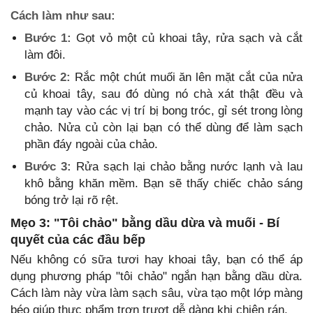
Cách làm như sau:
Bước 1:
Gọt vỏ một củ khoai tây, rửa sạch và cắt
làm đôi.
Bước 2:
Rắc một chút muối ăn lên mặt cắt của nửa
củ khoai tây, sau đó dùng nó chà xát thật đều và
mạnh tay vào các vị trí bị bong tróc, gỉ sét trong lòng
chảo. Nửa củ còn lại bạn có thể dùng để làm sạch
phần đáy ngoài của chảo.
Bước 3:
Rửa sạch lại chảo bằng nước lạnh và lau
khô bằng khăn mềm. Bạn sẽ thấy chiếc chảo sáng
bóng trở lại rõ rệt.
Mẹo 3: "Tôi chảo" bằng dầu dừa và muối - Bí
quyết của các đầu bếp
Nếu không có sữa tươi hay khoai tây, bạn có thể áp
dụng phương pháp "tôi chảo" ngắn hạn bằng dầu dừa.
Cách làm này vừa làm sạch sâu, vừa tạo một lớp màng
béo giúp thực phẩm trơn trượt dễ dàng khi chiên rán.