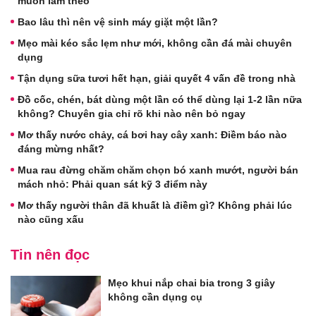
muốn làm theo
Bao lâu thì nên vệ sinh máy giặt một lần?
Mẹo mài kéo sắc lẹm như mới, không cần đá mài chuyên
dụng
Tận dụng sữa tươi hết hạn, giải quyết 4 vấn đề trong nhà
Đồ cốc, chén, bát dùng một lần có thể dùng lại 1-2 lần nữa
không? Chuyên gia chỉ rõ khi nào nên bỏ ngay
Mơ thấy nước chảy, cá bơi hay cây xanh: Điềm báo nào
đáng mừng nhất?
Mua rau đừng chăm chăm chọn bó xanh mướt, người bán
mách nhỏ: Phải quan sát kỹ 3 điểm này
Mơ thấy người thân đã khuất là điềm gì? Không phải lúc
nào cũng xấu
Tin nên đọc
Mẹo khui nắp chai bia trong 3 giây
không cần dụng cụ