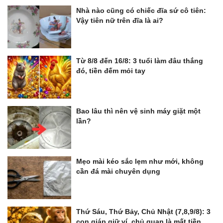
Nhà nào cũng có chiếc đĩa sứ cô tiên:
Vậy tiên nữ trên đĩa là ai?
Từ 8/8 đến 16/8: 3 tuổi làm đâu thắng
đó, tiền đếm mỏi tay
Bao lâu thì nên vệ sinh máy giặt một
lần?
Mẹo mài kéo sắc lẹm như mới, không
cần đá mài chuyên dụng
Thứ Sáu, Thứ Bảy, Chủ Nhật (7,8,9/8): 3
con giáp giữ ví, chủ quan là mất tiền