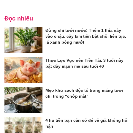
Đọc nhiều
Đừng chỉ tưới nước: Thêm 1 thìa này
vào chậu, cây kim tiền bật chồi liên tục,
lá xanh bóng mướt
Thực Lực Vực nên Tiền Tài, 3 tuổi này
bật dậy mạnh mẽ sau tuổi 40
Mẹo khử sạch độc tố trong măng tươi
chỉ trong "chớp mắt"
4 hũ tiền bạn cần có để về già không hối
hận