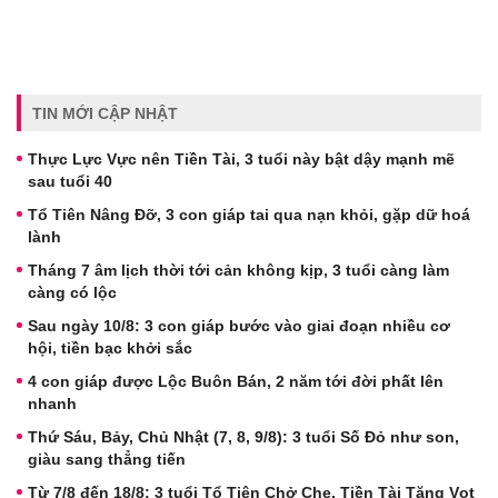
TIN MỚI CẬP NHẬT
Thực Lực Vực nên Tiền Tài, 3 tuổi này bật dậy mạnh mẽ
sau tuổi 40
Tổ Tiên Nâng Đỡ, 3 con giáp tai qua nạn khỏi, gặp dữ hoá
lành
Tháng 7 âm lịch thời tới cản không kịp, 3 tuổi càng làm
càng có lộc
Sau ngày 10/8: 3 con giáp bước vào giai đoạn nhiều cơ
hội, tiền bạc khởi sắc
4 con giáp được Lộc Buôn Bán, 2 năm tới đời phất lên
nhanh
Thứ Sáu, Bảy, Chủ Nhật (7, 8, 9/8): 3 tuổi Số Đỏ như son,
giàu sang thẳng tiến
Từ 7/8 đến 18/8: 3 tuổi Tổ Tiên Chở Che, Tiền Tài Tăng Vọt