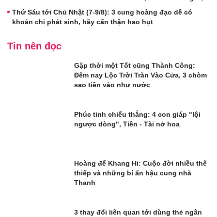
Thứ Sáu tới Chủ Nhật (7-9/8): 3 cung hoàng đạo dễ có
khoản chi phát sinh, hãy cẩn thận hao hụt
Tin nên đọc
Gặp thời một Tốt cũng Thành Công:
Đêm nay Lộc Trời Tràn Vào Cửa, 3 chòm
sao tiền vào như nước
Phúc tinh chiếu thẳng: 4 con giáp "lội
ngược dòng", Tiền - Tài nở hoa
Hoàng đế Khang Hi: Cuộc đời nhiều thê
thiếp và những bí ẩn hậu cung nhà
Thanh
3 thay đổi liên quan tới dùng thẻ ngân