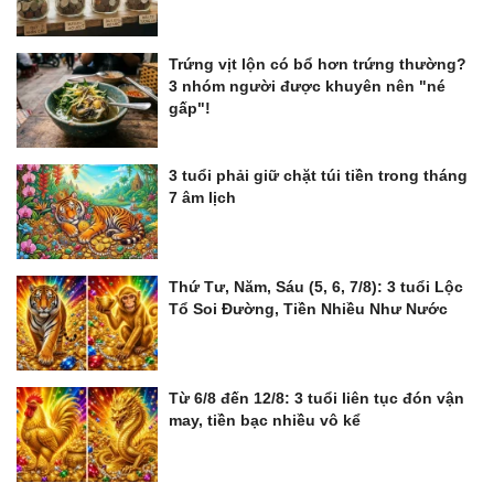
Trứng vịt lộn có bổ hơn trứng thường?
3 nhóm người được khuyên nên "né
gấp"!
3 tuổi phải giữ chặt túi tiền trong tháng
7 âm lịch
Thứ Tư, Năm, Sáu (5, 6, 7/8): 3 tuổi Lộc
Tổ Soi Đường, Tiền Nhiều Như Nước
Từ 6/8 đến 12/8: 3 tuổi liên tục đón vận
may, tiền bạc nhiều vô kể