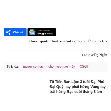
Theo:
giaitri.thoibaovhnt.com.vn
copy link
Tác giả:
Dạ Ngân
mượn xe máy
cho mượn xe máy
CSGT
Từ khóa:
Tổ Tiên Ban Lộc: 3 tuổi Đại Phú
Đại Quý, tay phải hứng Vàng tay
trái hứng Bạc cuối tháng 3 âm