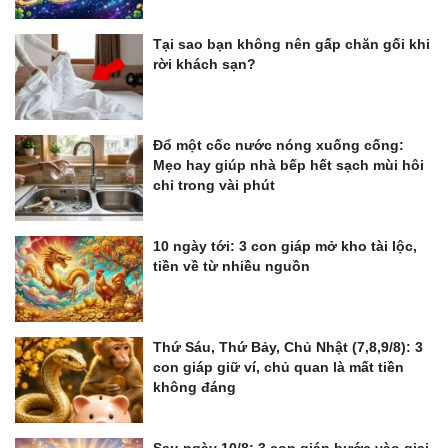
Tại sao bạn không nên gấp chăn gối khi
rời khách sạn?
Đổ một cốc nước nóng xuống cống:
Mẹo hay giúp nhà bếp hết sạch mùi hôi
chỉ trong vài phút
10 ngày tới: 3 con giáp mở kho tài lộc,
tiền về từ nhiều nguồn
Thứ Sáu, Thứ Bảy, Chủ Nhật (7,8,9/8): 3
con giáp giữ ví, chủ quan là mất tiền
không đáng
Sau ngày 10/8: 3 con giáp bước vào giai