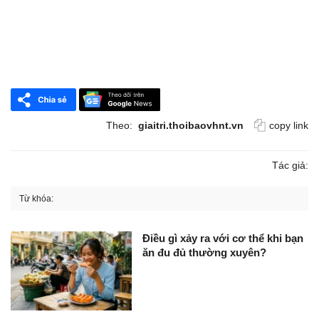
Theo:
giaitri.thoibaovhnt.vn
copy link
Tác giả:
Từ khóa:
Điều gì xảy ra với cơ thể khi bạn
ăn đu đủ thường xuyên?