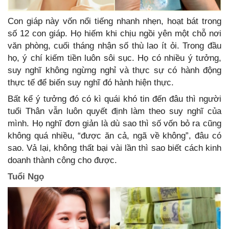
Con giáp này vốn nổi tiếng nhanh nhẹn, hoạt bát trong
số 12 con giáp. Họ hiếm khi chịu ngồi yên một chỗ nơi
văn phòng, cuối tháng nhận số thù lao ít ỏi. Trong đầu
họ, ý chí kiếm tiền luôn sôi sục. Họ có nhiều ý tưởng,
suy nghĩ không ngừng nghỉ và thực sự có hành động
thực tế để biến suy nghĩ đó hành hiện thực.
Bất kể ý tưởng đó có kì quái khó tin đến đâu thì người
tuổi Thân vẫn luôn quyết định làm theo suy nghĩ của
mình. Họ nghĩ đơn giản là dù sao thì số vốn bỏ ra cũng
không quá nhiều, “được ăn cả, ngã về không”, đâu có
sao. Vả lại, không thất bại vài lần thì sao biết cách kinh
doanh thành công cho được.
Tuổi Ngọ