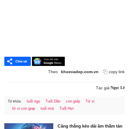
Theo:
khoevadep.com.vn
copy link
Tác giả:
Ngọc Lê
tuổi ngọ
Tuổi Dần
con giáp
Tử vi
Từ khóa:
tử vi con giap
tuổi mùi
Tuổi Hợi
Căng thẳng kéo dài âm thầm tàn