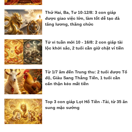
Thứ Hai, Ba, Tư 10-12/8: 3 con giáp
được giao việc lớn, làm tốt dễ tạo đà
tăng lương, thăng chức
Tử vi tuần mới 10 - 16/8: 2 con giáp tài
lộc khởi sắc, 2 tuổi cần giữ chặt ví tiền
Từ 1/7 âm đến Trung thu: 2 tuổi được Tổ
độ, Giàu Sang Thẳng Tiến, 1 tuổi cần
cẩn thận kẻo mất tiền
Top 3 con giáp Lọt Hố Tiền -Tài, từ 35 ăn
sung mặc sướng