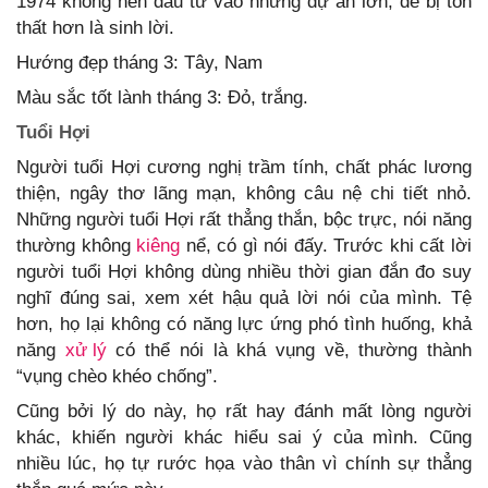
1974 không nên đầu tư vào những dự án lớn, dễ bị tổn
thất hơn là sinh lời.
Hướng đẹp tháng 3: Tây, Nam
Màu sắc tốt lành tháng 3: Đỏ, trắng.
Tuổi Hợi
Người tuổi Hợi cương nghị trầm tính, chất phác lương
thiện, ngây thơ lãng mạn, không câu nệ chi tiết nhỏ.
Những người tuổi Hợi rất thẳng thắn, bộc trực, nói năng
thường không
kiêng
nể, có gì nói đấy. Trước khi cất lời
người tuổi Hợi không dùng nhiều thời gian đắn đo suy
nghĩ đúng sai, xem xét hậu quả lời nói của mình. Tệ
hơn, họ lại không có năng lực ứng phó tình huống, khả
năng
xử lý
có thể nói là khá vụng về, thường thành
“vụng chèo khéo chống”.
Cũng bởi lý do này, họ rất hay đánh mất lòng người
khác, khiến người khác hiểu sai ý của mình. Cũng
nhiều lúc, họ tự rước họa vào thân vì chính sự thẳng