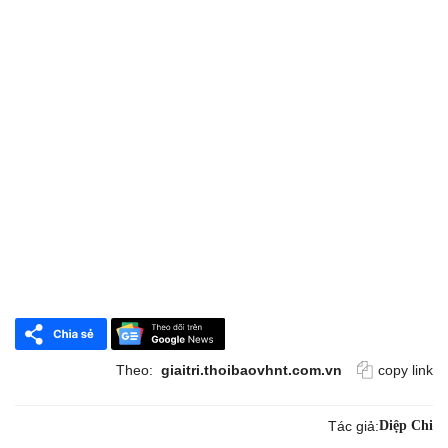
Theo:
giaitri.thoibaovhnt.com.vn
copy link
Tác giả:
Diệp Chi