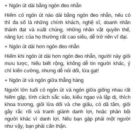
+ Ngón út dài bằng ngón đeo nhẫn
Hiếm có ngón út nào dài bằng ngón đeo nhẫn, nếu có
thì đa số là những chính khách, nghệ sĩ, doanh nhân
thành đạt và xuất chúng, những nhân vật quyền thế,
năng lực của họ thường rất cao siêu, dễ trở nên vĩ đại.
+ Ngón út dài hơn ngón đeo nhẫn
Hiếm khi ngón út dài hơn ngón đeo nhẫn, người này giỏi
mưu lược, hiểu biết rộng, không dễ tin người khác, ý
chí kiên cường, nhưng dễ nói dối, lừa gạt!
+ Ngón út và ngón giữa thẳng hàng
Người lớn tuổi có ngón út và ngón giữa giống nhau rất
hiếm gặp, tính cách sắc sảo, kiêu ngạo và lập dị, thích
khoa trương, giỏi lừa dối và che giấu, có dã tâm, giỏi
gây rắc rối và tranh giành danh lợi, hoặc phản bội
người khác vì danh lợi. Nếu bạn gặp phải một người
như vậy, bạn phải cẩn thận.