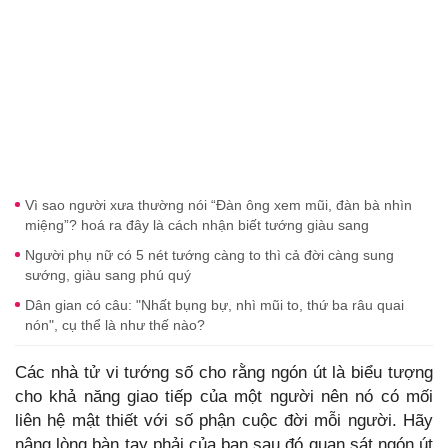
Vì sao người xưa thường nói “Đàn ông xem mũi, đàn bà nhìn
miệng”? hoá ra đây là cách nhận biết tướng giàu sang
Người phụ nữ có 5 nét tướng càng to thì cả đời càng sung
sướng, giàu sang phú quý
Dân gian có câu: "Nhất bụng bự, nhì mũi to, thứ ba râu quai
nón", cụ thể là như thế nào?
Các nhà tử vi tướng số cho rằng ngón út là biểu tượng
cho khả năng giao tiếp của một người nên nó có mối
liên hệ mật thiết với số phận cuộc đời mỗi người. Hãy
nâng lòng bàn tay phải của bạn sau đó quan sát ngón út