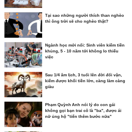
Tại sao những người thích than nghèo
thì ông trời sẽ cho nghèo thật?
Ngành học mới nổi: Sinh viên kiếm tiền
khủng, 5 - 10 năm tới không lo thiếu
việc
Sau 1/4 âm lịch, 3 tuổi lên đời đổi vận,
kiếm được khối tiền lớn, càng làm càng
giàu
Phạm Quỳnh Anh nói lý do con gái
không gọi bạn trai cô là "ba", được ái
nữ ủng hộ "tiến thêm bước nữa"