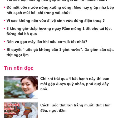
Đổ một cốc nước nóng xuống cống: Mẹo hay giúp nhà bếp
hết sạch mùi hôi chỉ trong vài phút
Vì sao không nên vừa đi vệ sinh vừa dùng điện thoại?
3 khung giờ thắp hương ngày Rằm mùng 1 tốt cho tài lộc:
Đừng dại bỏ qua
Nên vo gạo mấy lần khi nấu cơm là tốt nhất?
Bí quyết "luộc gà không cần 1 giọt nước": Da giòn sần sật,
thịt ngọt lịm
Tin nên đọc
Chỉ khi trải qua 4 bất hạnh này thì bạn
mới gặp được quý nhân, phú quý đầy
nhà
Cách luộc thịt lợn trắng muốt, thịt chín
đều, ngọt đậm