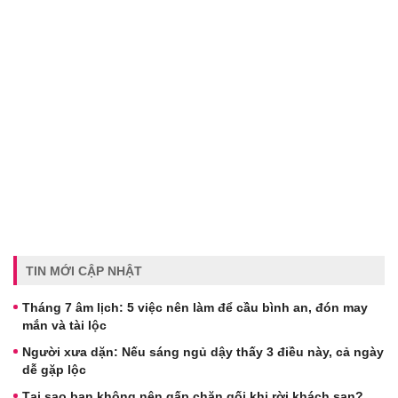
TIN MỚI CẬP NHẬT
Tháng 7 âm lịch: 5 việc nên làm để cầu bình an, đón may
mắn và tài lộc
Người xưa dặn: Nếu sáng ngủ dậy thấy 3 điều này, cả ngày
dễ gặp lộc
Tại sao bạn không nên gấp chăn gối khi rời khách sạn?