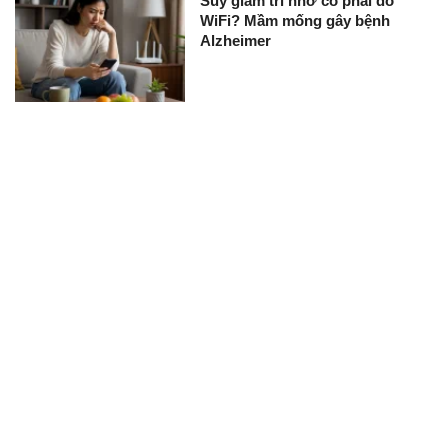
Suy giảm trí nhớ có phải do
WiFi? Mầm mống gây bệnh
Alzheimer