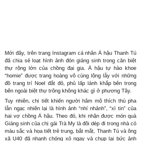
Mới đây, trên trang Instagram cá nhân Á hậu Thanh Tú
đã chia sẻ loạt hình ảnh đón giáng sinh trong căn biệt
thự rộng lớn của chồng đại gia. Á hậu tự hào khoe
“homie” được trang hoàng vô cùng lộng lẫy với những
đồ trang trí Noel đắt đỏ, phủ lấp lánh khắp bên trong
bên ngoài biệt thự trông không khác gì ở phương Tây.
Tuy nhiên, chi tiết khiến người hâm mộ thích thú pha
lẫn ngạc nhiên lại là hình ảnh “nhí nhảnh”, “xì tin” của
hai vợ chồng Á hậu. Theo đó, khi nhận được món quà
Giáng sinh của chị gái Trà My là đôi dép đi trong nhà có
màu sắc và họa tiết trẻ trung, bắt mắt, Thanh Tú và ông
xã U40 đã nhanh chóng xỏ ngay và chụp lại bức ảnh