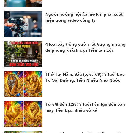
Người hướng nội áp lực khi phải xuất
hiện trong video công ty
4 loại cây trồng vườn rất Vượng nhưng
để phòng khách cạn Tiền tan Lộc
Thứ Tư, Năm, Sáu (5, 6, 7/8): 3 tuổi Lộc
Tổ Soi Đường, Tiền Nhiều Như Nước
Từ 6/8 đến 12/8: 3 tuổi liên tục đón vận
may, tiền bạc nhiều vô kể