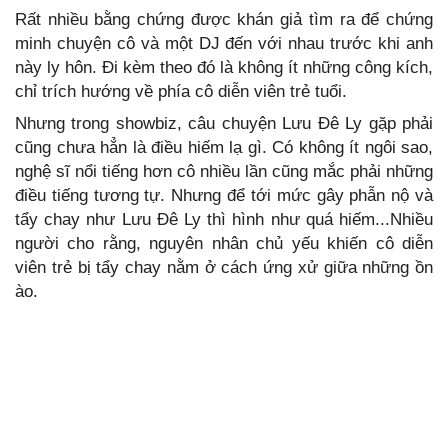
Rất nhiều bằng chứng được khán giả tìm ra để chứng
minh chuyện cô và một DJ đến với nhau trước khi anh
này ly hôn. Đi kèm theo đó là không ít những công kích,
chỉ trích hướng về phía cô diễn viên trẻ tuổi.
Nhưng trong showbiz, câu chuyện Lưu Đê Ly gặp phải
cũng chưa hẳn là điều hiếm lạ gì. Có không ít ngôi sao,
nghệ sĩ nổi tiếng hơn cô nhiều lần cũng mắc phải những
điều tiếng tương tự. Nhưng để tới mức gây phẫn nộ và
tẩy chay như Lưu Đê Ly thì hình như quá hiếm...Nhiều
người cho rằng, nguyên nhân chủ yếu khiến cô diễn
viên trẻ bị tẩy chay nằm ở cách ứng xử giữa những ồn
ào.