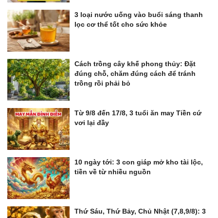
3 loại nước uống vào buổi sáng thanh
lọc cơ thể tốt cho sức khỏe
Cách trồng cây khế phong thủy: Đặt
đúng chỗ, chăm đúng cách để tránh
trồng rồi phải bỏ
Từ 9/8 đến 17/8, 3 tuổi ăn may Tiền cứ
vơi lại đầy
10 ngày tới: 3 con giáp mở kho tài lộc,
tiền về từ nhiều nguồn
Thứ Sáu, Thứ Bảy, Chủ Nhật (7,8,9/8): 3