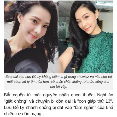
Scandal của Lưu Đê Ly không hiếm lạ gì trong showbiz và nếu như có
một cách xử lý ổn thỏa hơn, cô chắc chắn không tới mức đông anti-
fan tới vậy.
Bắt nguồn từ một nguyên nhân quen thuộc: Nghi án
"giật chồng" và chuyện bị đồn đại là "con giáp thứ 13",
Lưu Đê Ly nhanh chóng bị đặt vào "tầm ngắm" của khá
nhiều cư dân mạng.