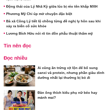
Động thái của Lý Nhã Kỳ giữa lúc bị réo tên khắp MXH
Phương Mỹ Chi úp mở chuyện đặc biệt
Bà xã Công Lý tiết lộ chồng từng đề nghị ly hôn sau khi
xảy ra biến cố sức khỏe
Lương Bích Hữu nói rõ tin đồn phẫu thuật thẩm mỹ
Tin nên đọc
Đọc nhiều
Ai cũng ăn trứng vịt lộn để bổ sung
canxi và protein, nhưng phần giàu dinh
dưỡng nhất lại thường bị bỏ đi
Đàn ông thích kiểu phụ nữ béo hay
mảnh mai?