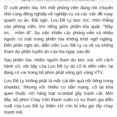
Ở cuối phiên tòa, khi một phóng viên đang nói chuyện
nhỏ cùng đồng nghiệp về nghiệp vụ và các vấn đề xoay
quanh vụ án. Bất ngờ, Lưu Đê Ly bực tức, nhìn thẳng
vào phóng viên, lớn tiếng giữa phiên tòa quát: “Mày
im… mồm đi”. Sự việc khiến các phóng viên và nhiều
người có mặt trong phiên tòa không khỏi ngỡ ngàng.
Đến phần nghị án, diễn viên Lưu Đê Ly ra về và không
tham dự phần tuyên án của tòa ngay sau đó.
Sau phiên tòa, nhiều người tham dự bức xúc với cách
hành xử, nói bậy của Lưu Đê Ly dù cô là diễn viên, lại
đang có vai trong bộ phim phát sóng giờ vàng VTV.
Lưu Đê Ly không phải là một cái tên quá nổi tiếng trong
showbiz. Nhưng với nhiều cư dân mạng, cô lại khá
quen thuộc với hàng loạt scandal gây tranh cãi. Mới
đây, bộ phim Chạy trốn thanh xuân có sự tham gia diễn
xuất của Lưu Đê Ly thậm chí còn bị kêu gọi tẩy chay
mạnh mẽ.