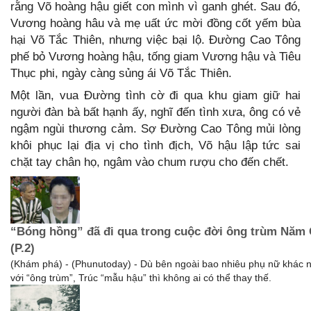
rằng Võ hoàng hậu giết con mình vì ganh ghét. Sau đó,
Vương hoàng hâu và mẹ uất ức mời đồng cốt yếm bùa
hại Võ Tắc Thiên, nhưng việc bại lộ. Đường Cao Tông
phế bỏ Vương hoàng hậu, tống giam Vương hậu và Tiêu
Thục phi, ngày càng sủng ái Võ Tắc Thiên.
Một lần, vua Đường tình cờ đi qua khu giam giữ hai
người đàn bà bất hạnh ấy, nghĩ đến tình xưa, ông có vẻ
ngậm ngùi thương cảm. Sợ Đường Cao Tông mủi lòng
khôi phục lại địa vị cho tình địch, Võ hậu lập tức sai
chặt tay chân họ, ngâm vào chum rượu cho đến chết.
“Bóng hồng” đã đi qua trong cuộc đời ông trùm Năm
(P.2)
(Khám phá) - (Phunutoday) - Dù bên ngoài bao nhiêu phụ nữ khác 
với “ông trùm”, Trúc “mẫu hậu” thì không ai có thể thay thế.