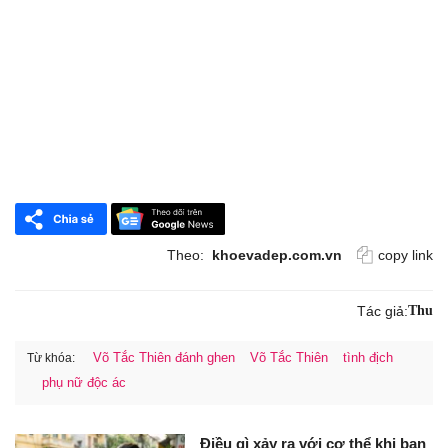
Theo:
khoevadep.com.vn
copy link
Tác giả:
Thu
Võ Tắc Thiên đánh ghen
Võ Tắc Thiên
tình địch
Từ khóa:
phụ nữ độc ác
Điều gì xảy ra với cơ thể khi bạn