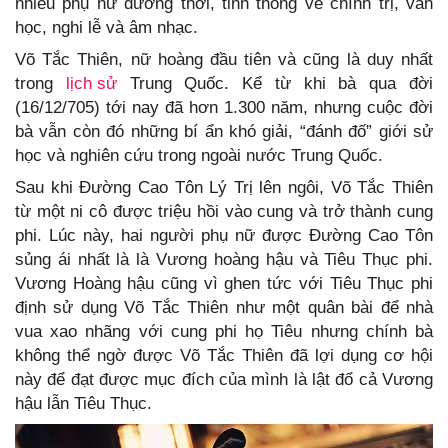
nhiều phụ nữ đương thời, tinh thông về chính trị, văn
học, nghi lễ và âm nhạc.
Võ Tắc Thiên, nữ hoàng đầu tiên và cũng là duy nhất
trong
lịch sử
Trung Quốc. Kể từ khi bà qua đời
(16/12/705) tới nay đã hơn 1.300 năm, nhưng cuộc đời
bà vẫn còn đó những bí ẩn khó giải, “đánh đố” giới sử
học và nghiên cứu trong ngoài nước Trung Quốc.
Sau khi Đường Cao Tôn Lý Trị lên ngôi, Võ Tắc Thiên
từ một ni cô được triệu hồi vào cung và trở thành cung
phi. Lúc này, hai người phụ nữ được Đường Cao Tôn
sủng ái nhất là là Vương hoàng hậu và Tiêu Thục phi.
Vương Hoàng hậu cũng vì ghen tức với Tiêu Thục phi
định sử dụng Võ Tắc Thiên như một quân bài để nhà
vua xao nhãng với cung phi họ Tiêu nhưng chính bà
không thể ngờ được Võ Tắc Thiên đã lợi dụng cơ hội
này để đạt được mục đích của mình là lật đổ cả Vương
hậu lẫn Tiêu Thục.