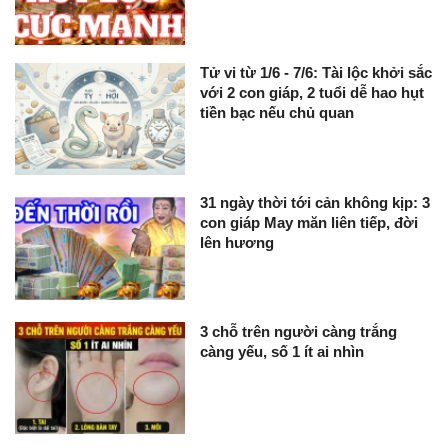
Tử vi từ 1/6 - 7/6: Tài lộc khởi sắc
với 2 con giáp, 2 tuổi dễ hao hụt
tiền bạc nếu chủ quan
31 ngày thời tới cản không kịp: 3
con giáp May măn liên tiếp, đời
lên hương
3 chỗ trên người càng trắng
càng yếu, số 1 ít ai nhìn