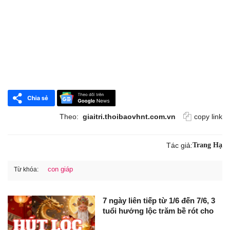
Theo:
giaitri.thoibaovhnt.com.vn
copy link
Tác giả:
Trang Hạ
con giáp
Từ khóa:
7 ngày liên tiếp từ 1/6 đến 7/6, 3
tuổi hưởng lộc trăm bề rót cho