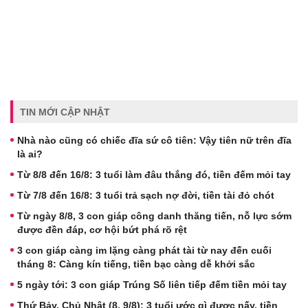
TIN MỚI CẬP NHẬT
Nhà nào cũng có chiếc đĩa sứ cô tiên: Vậy tiên nữ trên đĩa
là ai?
Từ 8/8 đến 16/8: 3 tuổi làm đâu thắng đó, tiền đếm mỏi tay
Từ 7/8 đến 16/8: 3 tuổi trả sạch nợ đời, tiền tài đỏ chót
Từ ngày 8/8, 3 con giáp công danh thăng tiến, nỗ lực sớm
được đền đáp, cơ hội bứt phá rõ rệt
3 con giáp càng im lặng càng phát tài từ nay đến cuối
tháng 8: Càng kín tiếng, tiền bạc càng dễ khởi sắc
5 ngày tới: 3 con giáp Trúng Số liên tiếp đếm tiền mỏi tay
Thứ Bảy, Chủ Nhật (8, 9/8): 3 tuổi ước gì được nấy, tiền