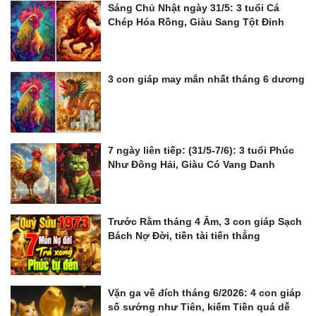
Sáng Chủ Nhật ngày 31/5: 3 tuổi Cá
Chép Hóa Rồng, Giàu Sang Tột Đỉnh
3 con giáp may mắn nhất tháng 6 dương
7 ngày liên tiếp: (31/5-7/6): 3 tuổi Phúc
Như Đông Hải, Giàu Có Vang Danh
Trước Rằm tháng 4 Âm, 3 con giáp Sạch
Bách Nợ Đời, tiền tài tiến thẳng
Vặn ga về đích tháng 6/2026: 4 con giáp
số sướng như Tiên, kiếm Tiền quá dễ