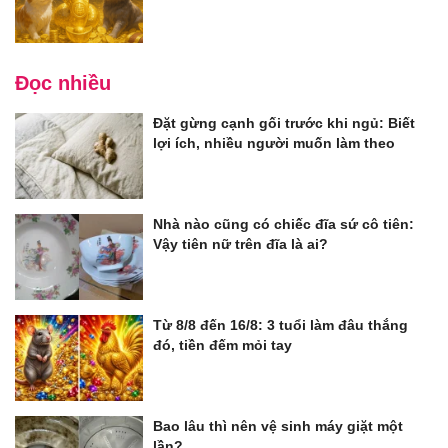
Đọc nhiều
Đặt gừng cạnh gối trước khi ngủ: Biết
lợi ích, nhiều người muốn làm theo
Nhà nào cũng có chiếc đĩa sứ cô tiên:
Vậy tiên nữ trên đĩa là ai?
Từ 8/8 đến 16/8: 3 tuổi làm đâu thắng
đó, tiền đếm mỏi tay
Bao lâu thì nên vệ sinh máy giặt một
lần?