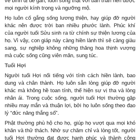
vẻ bình dị dễ gần, luôn sống thật với bản thân nên được
mọi người kính trọng và ngưỡng mộ.
Họ luôn cố gắng sống lương thiện, hay giúp đỡ người
khác nên được trời ban nhiều phước lành. Phúc khí
của người tuổi Sửu sinh ra từ chính sự thiện lương của
họ. Vì vậy, con giáp này càng hiền lành thì sẽ càng giàu
sang, sự nghiệp không những thăng hoa thịnh vượng
mà cuộc sống cũng viên mãn, sung túc.
Tuổi Hợi
Người tuổi Hợi nổi tiếng với tính cách hiền lành, bao
dung và chân thành. Họ luôn sẵn lòng giúp đỡ người
khác mà không hề toan tính, thể hiện sự vị tha và lòng
nhân ái. Trong cuộc sống, người tuổi Hợi thường gặp
nhiều may mắn và thuận lợi, bởi họ luôn sống theo đạo
lý “đức năng thắng số”.
Phật thường phù hộ cho họ, giúp họ vượt qua mọi khó
khăn và thử thách. Nhờ sự chăm chỉ và lòng tốt, người
tuổi Hợi thường đạt được hạnh phúc và thành công