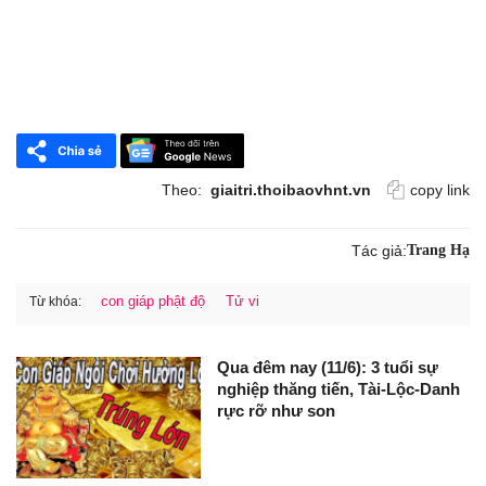
Theo:
giaitri.thoibaovhnt.vn
copy link
Tác giả:
Trang Hạ
con giáp phật độ
Tử vi
Từ khóa:
Qua đêm nay (11/6): 3 tuổi sự
nghiệp thăng tiến, Tài-Lộc-Danh
rực rỡ như son