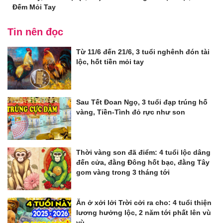
Đếm Mỏi Tay
Tin nên đọc
Từ 11/6 đến 21/6, 3 tuổi nghênh đón tài
lộc, hốt tiền mỏi tay
Sau Tết Đoan Ngọ, 3 tuổi đạp trúng hố
vàng, Tiền-Tình đỏ rực như son
Thời vàng son đã điểm: 4 tuổi lộc dâng
đến cửa, đằng Đông hốt bạc, đằng Tây
gom vàng trong 3 tháng tới
Ăn ở xởi lởi Trời cởi ra cho: 4 tuổi thiện
lương hưởng lộc, 2 năm tới phất lên vù
vù