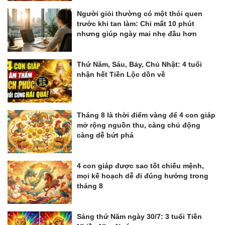
Người giỏi thường có một thói quen
trước khi tan làm: Chỉ mất 10 phút
nhưng giúp ngày mai nhẹ đầu hơn
Thứ Năm, Sáu, Bảy, Chủ Nhật: 4 tuổi
nhận hết Tiền Lộc dồn về
Tháng 8 là thời điểm vàng để 4 con giáp
mở rộng nguồn thu, càng chủ động
càng dễ bứt phá
4 con giáp được sao tốt chiếu mệnh,
mọi kế hoạch dễ đi đúng hướng trong
tháng 8
Sáng thứ Năm ngày 30/7: 3 tuổi Tiền