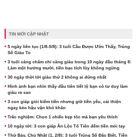
TIN MỚI CẬP NHẬT
5 ngày liên tục (1/8-5/8): 3 tuổi Cầu Được Ước Thấy, Trúng
Số Giàu To
3 tuổi càng chăm chỉ càng giàu trong 10 ngày đầu tháng 8:
Làm một hưởng mười, tiền bạc tích lũy không ngừng
30 ngày thời tới giàu thứ 2 không ai đứng nhất
Hình ảnh bạn nhìn thấy đầu tiên tiết lộ bạn có tư duy làm
giàu ra sao
3 con giáp giỏi kiếm tiền nhưng giữ tiền yếu, cải thiện
ngay kẻo hậu vận khó khăn
Trắc nghiệm: Chọn 1 chiếc kẹp tóc mà bạn yêu thích
10 ngày tới: 3 con giáp Ăn Lộc Tổ Tiên đếm tiền mỏi tay
Thứ Bảy, Chủ Nhật (1, 2/8): 3 tuổi Trúng Số Đặc Biệt, Tiền