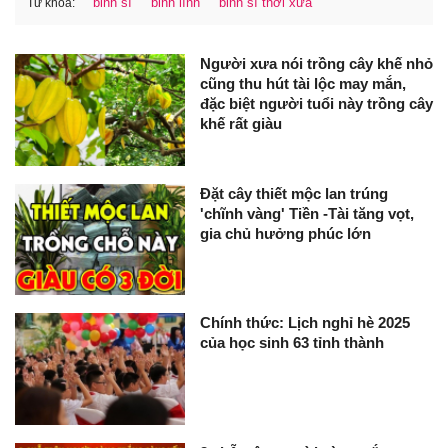
binh sĩ
binh lính
binh sĩ thời xưa
Từ khóa:
Người xưa nói trồng cây khế nhỏ
cũng thu hút tài lộc may mắn,
đặc biệt người tuổi này trồng cây
khế rất giàu
Đặt cây thiết mộc lan trúng
'chĩnh vàng' Tiền -Tài tăng vọt,
gia chủ hưởng phúc lớn
Chính thức: Lịch nghỉ hè 2025
của học sinh 63 tỉnh thành