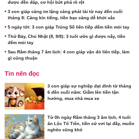
được đền đáp, cơ hội bứt phá rõ rệt
3 con giáp càng im lặng càng phát tài từ nay đến cuối
tháng 8: Càng kín tiếng, tiền bạc càng dễ khởi sắc
5 ngày tới: 3 con giáp Trúng Số liên tiếp đếm tiền mỏi tay
Thứ Bảy, Chủ Nhật (8, 9/8): 3 tuổi ước gì được nấy, tiền
đếm mỏi tay
Sau Rằm tháng 7 âm lịch: 4 con giáp vận đỏ liên tiếp, làm
gì cũng thuận
Tin nên đọc
3 con giáp sự nghiệp đạt đỉnh từ tháng
6 đến cuối năm: Giẫm lên tiền tận
hưởng, mua nhà mua xe
Từ 0h ngày Rằm tháng 3 âm lịch, 4 tuổi
ăn Lộc Tổ Tiên, tiền cứ vơi lại đầy, muốn
nghèo cũng khó