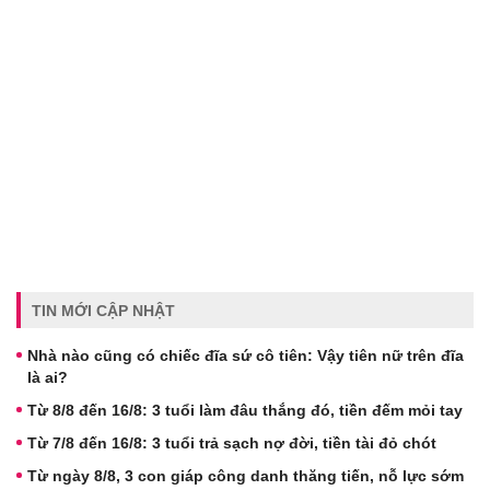
TIN MỚI CẬP NHẬT
Nhà nào cũng có chiếc đĩa sứ cô tiên: Vậy tiên nữ trên đĩa
là ai?
Từ 8/8 đến 16/8: 3 tuổi làm đâu thắng đó, tiền đếm mỏi tay
Từ 7/8 đến 16/8: 3 tuổi trả sạch nợ đời, tiền tài đỏ chót
Từ ngày 8/8, 3 con giáp công danh thăng tiến, nỗ lực sớm