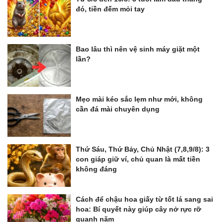
đó, tiền đếm mỏi tay
Bao lâu thì nên vệ sinh máy giặt một
lần?
Mẹo mài kéo sắc lẹm như mới, không
cần đá mài chuyên dụng
Thứ Sáu, Thứ Bảy, Chủ Nhật (7,8,9/8): 3
con giáp giữ ví, chủ quan là mất tiền
không đáng
Cách để chậu hoa giấy từ tốt lá sang sai
hoa: Bí quyết này giúp cây nở rực rỡ
quanh năm