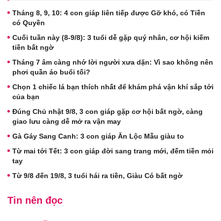
Tháng 8, 9, 10: 4 con giáp liên tiếp được Gỡ khó, có Tiền
có Quyền
Cuối tuần này (8-9/8): 3 tuổi dễ gặp quý nhân, cơ hội kiếm
tiền bất ngờ
Tháng 7 âm càng nhớ lời người xưa dặn: Vì sao không nên
phơi quần áo buổi tối?
Chọn 1 chiếc lá bạn thích nhất để khám phá vận khí sắp tới
của bạn
Đúng Chủ nhật 9/8, 3 con giáp gặp cơ hội bất ngờ, càng
giao lưu càng dễ mở ra vận may
Gà Gáy Sang Canh: 3 con giáp Ăn Lộc Mẫu giàu to
Từ mai tới Tết: 3 con giáp đời sang trang mới, đếm tiền mỏi
tay
Từ 9/8 đến 19/8, 3 tuổi hái ra tiền, Giàu Có bất ngờ
Tin nên đọc