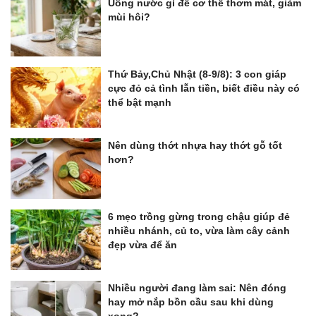
Uống nước gì để cơ thể thơm mát, giảm
mùi hôi?
Thứ Bảy,Chủ Nhật (8-9/8): 3 con giáp
cực đỏ cả tình lẫn tiền, biết điều này có
thể bật mạnh
Nên dùng thớt nhựa hay thớt gỗ tốt
hơn?
6 mẹo trồng gừng trong chậu giúp đẻ
nhiều nhánh, củ to, vừa làm cây cảnh
đẹp vừa để ăn
Nhiều người đang làm sai: Nên đóng
hay mở nắp bồn cầu sau khi dùng