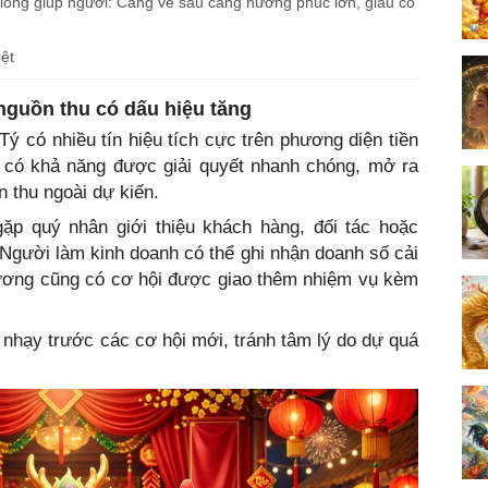
 lòng giúp người: Càng về sau càng hưởng phúc lớn, giàu có
iệt
 nguồn thu có dấu hiệu tăng
 Tý có nhiều tín hiệu tích cực trên phương diện tiền
n có khả năng được giải quyết nhanh chóng, mở ra
 thu ngoài dự kiến.
gặp quý nhân giới thiệu khách hàng, đối tác hoặc
. Người làm kinh doanh có thể ghi nhận doanh số cải
 lương cũng có cơ hội được giao thêm nhiệm vụ kèm
h nhạy trước các cơ hội mới, tránh tâm lý do dự quá