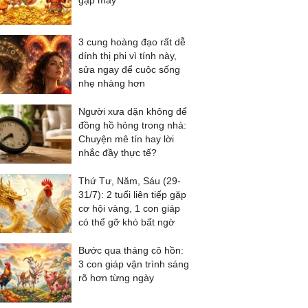
gặp may
3 cung hoàng đạo rất dễ
dính thị phi vì tính này,
sửa ngay để cuộc sống
nhẹ nhàng hơn
Người xưa dặn không để
đồng hồ hỏng trong nhà:
Chuyện mê tín hay lời
nhắc đầy thực tế?
Thứ Tư, Năm, Sáu (29-
31/7): 2 tuổi liên tiếp gặp
cơ hội vàng, 1 con giáp
có thể gỡ khó bất ngờ
Bước qua tháng cô hồn:
3 con giáp vận trình sáng
rõ hơn từng ngày