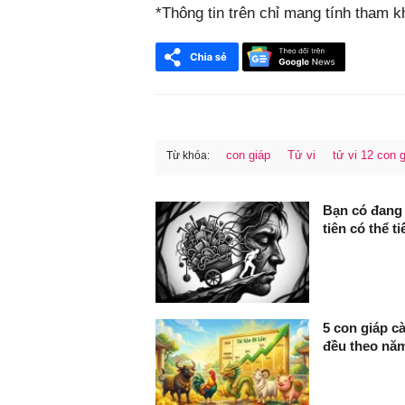
*Thông tin trên chỉ mang tính tham 
con giáp
Tử vi
tử vi 12 con 
Từ khóa:
FaceBook
Bạn có đang
tiên có thể ti
5 con giáp cà
đều theo nă