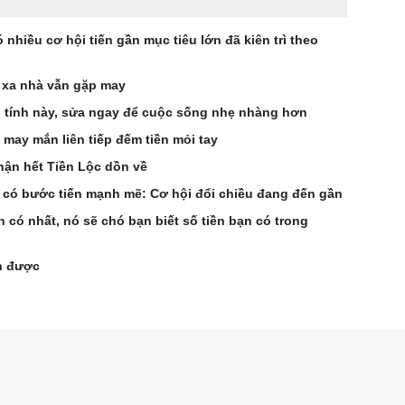
 nhiều cơ hội tiến gần mục tiêu lớn đã kiên trì theo
 xa nhà vẫn gặp may
vì tính này, sửa ngay để cuộc sống nhẹ nhàng hơn
 may mắn liên tiếp đếm tiền mỏi tay
hận hết Tiền Lộc dồn về
 có bước tiến mạnh mẽ: Cơ hội đổi chiều đang đến gần
 có nhất, nó sẽ chó bạn biết số tiền bạn có trong
ản được