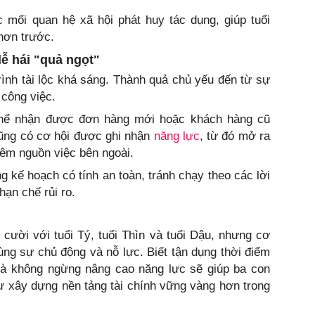
c mối quan hệ xã hội phát huy tác dụng, giúp tuổi
 hơn trước.
ễ hái "quả ngọt"
trình tài lộc khá sáng. Thành quả chủ yếu đến từ sự
 công việc.
thể nhận được đơn hàng mới hoặc khách hàng cũ
cũng có cơ hội được ghi nhận
năng lực
, từ đó mở ra
hêm nguồn việc bên ngoài.
g kế hoạch có tính an toàn, tránh chạy theo các lời
hạn chế rủi ro.
ười với tuổi Tý, tuổi Thìn và tuổi Dậu, nhưng cơ
 cùng sự chủ động và nỗ lực. Biết tận dụng thời điểm
ý và không ngừng nâng cao năng lực sẽ giúp ba con
ư xây dựng nền tảng tài chính vững vàng hơn trong