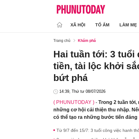
XÃ HỘI
TỔ ẤM
LÀM MẸ
Trang chủ
Khám phá
Hai tuần tới: 3 tuổi
tiền, tài lộc khởi 
bứt phá
14:39, Thứ tư 08/07/2026
( PHUNUTODAY )
-
Trong 2 tuần tới
những cơ hội cải thiện thu nhập. N
có thể tạo ra những bước tiến đáng k
Từ 9/7 đến 15/7: 3 tuổi công việc hanh t