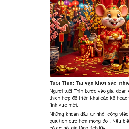
Tuổi Thìn: Tài vận khởi sắc, nhi
Người tuổi Thìn bước vào giai đoạn c
thích hợp để triển khai các kế hoạ
lĩnh vực mới.
Những khoản đầu tư nhỏ, công việc
quả tích cực hơn mong đợi. Nếu biết 
có cơ hội gia tăng tích lũy.