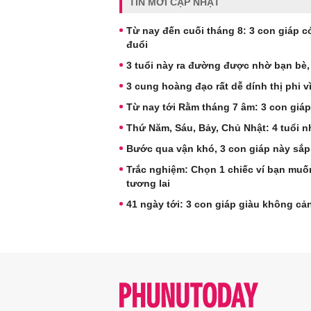
TIN MỚI CẬP NHẬT
Từ nay đến cuối tháng 8: 3 con giáp có
đuổi
3 tuổi này ra đường được nhờ bạn bè,
3 cung hoàng đạo rất dễ dính thị phi 
Từ nay tới Rằm tháng 7 âm: 3 con giáp
Thứ Năm, Sáu, Bảy, Chủ Nhật: 4 tuổi n
Bước qua vận khó, 3 con giáp này sắp
Trắc nghiệm: Chọn 1 chiếc ví bạn muốn
tương lai
41 ngày tới: 3 con giáp giàu không c