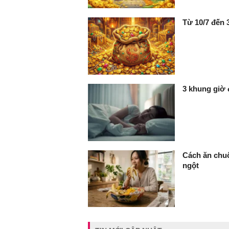
Từ 10/7 đến 3
3 khung giờ 
Cách ăn chuố
ngột