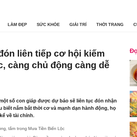
LÀM ĐẸP
SỨC KHỎE
GIẢI TRÍ
THỜI TRANG
C
Đọ
 đón liên tiếp cơ hội kiếm
sắc, càng chủ động càng dễ
, một số con giáp được dự báo sẽ liên tục đón nhận
ếu biết nắm bắt thời cơ và mạnh dạn hành động, họ
ể về tài chính.
hông, tắm trong Mưa Tiền Biển Lộc