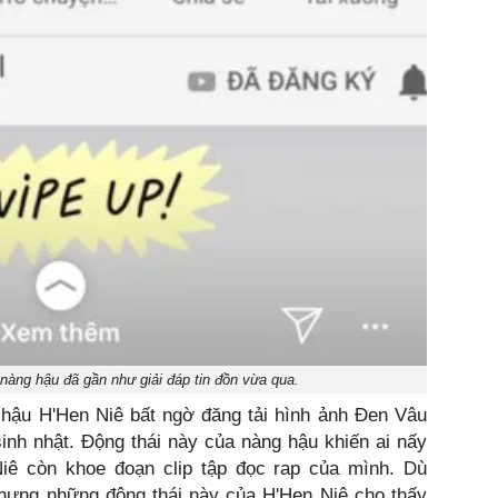
 nàng hậu đã gần như giải đáp tin đồn vừa qua.
 hậu H'Hen Niê bất ngờ đăng tải hình ảnh Đen Vâu
inh nhật. Động thái này của nàng hậu khiến ai nấy
iê còn khoe đoạn clip tập đọc rap của mình. Dù
nhưng những động thái này của H'Hen Niê cho thấy