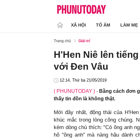
XÃ HỘI
TỔ ẤM
LÀM MẸ
Trang chủ
Giải trí
H'Hen Niê lên tiếng
với Đen Vâu
12:14, Thứ ba 21/05/2019
( PHUNUTODAY )
-
Bằng cách đơn g
thấy tin đồn là không thật.
Mới đây nhất, động thái của H'Hen
khúc mắc trong lòng công chúng. N
kèm dòng chú thích: "Có ông anh ngầ
hô "ông anh" mà nàng hậu dành c