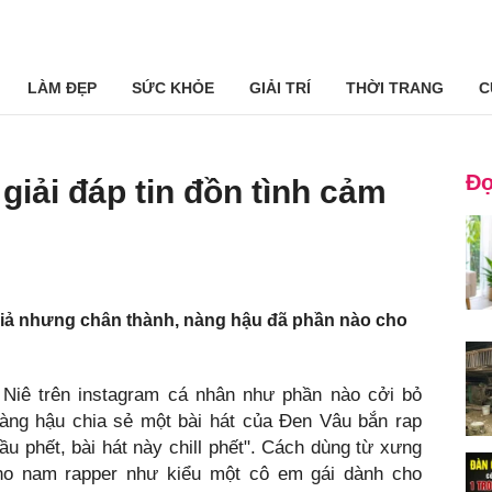
LÀM ĐẸP
SỨC KHỎE
GIẢI TRÍ
THỜI TRANG
C
Đọ
 giải đáp tin đồn tình cảm
iả nhưng chân thành, nàng hậu đã phần nào cho
 Niê trên instagram cá nhân như phần nào cởi bỏ
àng hậu chia sẻ một bài hát của Đen Vâu bắn rap
u phết, bài hát này chill phết". Cách dùng từ xưng
ho nam rapper như kiểu một cô em gái dành cho