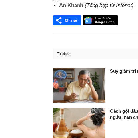
An Khanh
(Tổng hợp từ Infonet)
Từ khóa:
FaceBook
Suy giảm trí
Cách gội đầu
ngứa, hạn c