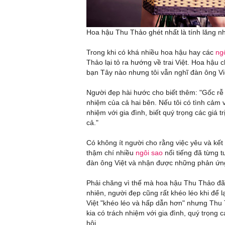
Hoa hậu Thu Thảo ghét nhất là tính lăng n
Trong khi có khá nhiều hoa hậu hay các
ng
Thảo lại tỏ ra hướng về trai Việt. Hoa hậu
bạn Tây nào nhưng tôi vẫn nghĩ đàn ông Việ
Người đẹp hài hước cho biết thêm: "Gốc rễ
nhiệm của cả hai bên. Nếu tôi có tình cảm v
nhiệm với gia đình, biết quý trọng các giá tr
cả."
Có không ít người cho rằng việc yêu và kế
thậm chí nhiều
ngôi sao
nổi tiếng đã từng t
đàn ông Việt và nhận được những phản ứng 
Phải chăng vì thế mà hoa hậu Thu Thảo đã r
nhiên, người đẹp cũng rất khéo léo khi để 
Việt "khéo léo và hấp dẫn hơn" nhưng Thu
kia có trách nhiệm với gia đình, quý trọng cá
hội.