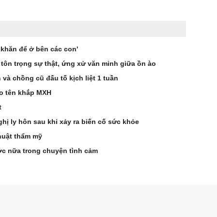
 khăn để ở bên các con'
 tôn trọng sự thật, ứng xử văn minh giữa ồn ào
à chồng cũ đấu tố kịch liệt 1 tuần
éo tên khắp MXH
t
hị ly hôn sau khi xảy ra biến cố sức khỏe
huật thẩm mỹ
ớc nữa trong chuyện tình cảm