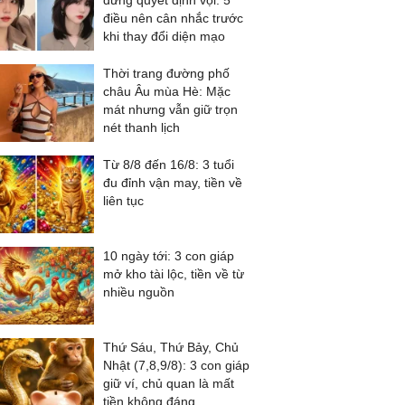
đừng quyết định vội: 5
điều nên cân nhắc trước
khi thay đổi diện mạo
Thời trang đường phố
châu Âu mùa Hè: Mặc
mát nhưng vẫn giữ trọn
nét thanh lịch
Từ 8/8 đến 16/8: 3 tuổi
đu đỉnh vận may, tiền về
liên tục
10 ngày tới: 3 con giáp
mở kho tài lộc, tiền về từ
nhiều nguồn
Thứ Sáu, Thứ Bảy, Chủ
Nhật (7,8,9/8): 3 con giáp
giữ ví, chủ quan là mất
tiền không đáng