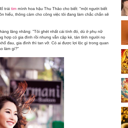
ổ trái
tim
mình hoa hậu Thu Thảo cho biết: "một người biết
uôn hiểu, thông cảm cho công việc tôi đang làm chắc chắn sẽ
àng lăng nhăng: "Tôi ghét nhất cái tính đó, dù ở phụ nữ
g hợp có gia đình rồi nhưng vẫn cặp kè, tán tỉnh người nọ
hổ đau, gia đình thì tan vỡ. Có ai được lợi lộc gì trong quan
ào làm gì?"