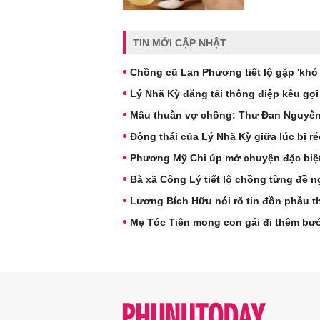
TIN MỚI CẬP NHẬT
Chồng cũ Lan Phương tiết lộ gặp 'khó
Lý Nhã Kỳ đăng tải thông điệp kêu gọi
Mâu thuẫn vợ chồng: Thư Đan Nguyễn v
Động thái của Lý Nhã Kỳ giữa lúc bị r
Phương Mỹ Chi úp mở chuyện đặc biệ
Bà xã Công Lý tiết lộ chồng từng đề ng
Lương Bích Hữu nói rõ tin đồn phẫu t
Mẹ Tóc Tiên mong con gái đi thêm bư