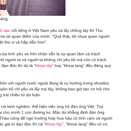
hăng.
ôi sao
nổi tiếng ở Việt Nam yêu và lấy chồng tây thì Thu
 chia sẻ quan điểm của mình: "Quả thật, tôi chưa quen người
t thú vị và hấp dẫn hơn".
 của tình yêu và hôn nhân vẫn là sự quan tâm và trách
ới người ta và người ta không chỉ yêu tôi mà còn có trách
ị đạo đức thì dù là “
khoai tây
” hay “khoai lang” đều đáng quý
t hôn với người nước ngoài đang là xu hướng trong showbiz,
uyên bố chỉ yêu và lấy trai tây, không bao giờ tạo cơ hội cho
trái chiều từ dư luận.
út kinh nghiệm, thể hiện việc ủng hộ đàn ông Việt. Tuy
lại cho mình 1 con đường lui. Mặc dù khẳng định đàn ông
 Thảo cũng để ngỏ trường hợp hoa hậu có tình cảm và người
c giá trị đạo đức thì cả "
khoai tây
", "khoai lang" đều có cơ