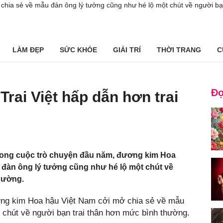
hia sẻ về mẫu đàn ông lý tưởng cũng như hé lộ một chút về người bạn
LÀM ĐẸP
SỨC KHỎE
GIẢI TRÍ
THỜI TRANG
C
Đọ
rai Việt hấp dẫn hơn trai
>Trong cuộc trò chuyện đầu năm, đương kim Hoa
 đàn ông lý tưởng cũng như hé lộ một chút về
hường.
ơng kim Hoa hậu Việt Nam cởi mở chia sẻ về mẫu
 chút về người bạn trai thân hơn mức bình thường.