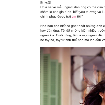
[links()]
Chia sẻ về mẫu người đàn ông có thể cưa đ
chăm lo cho gia đình, biết yêu thương và l
chinh phục được trái
tim
tôi."
Hoa hậu cho biết cô ghét nhất những anh ch
hay đàn ông. Tôi đã chứng kiến nhiều trườn
người kia. Cuối cùng, tất cả mọi người đều k
hệ tay ba, tay tư như thế nào mà lao đầu v