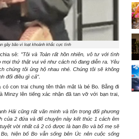
n gây bão vì loạt khoảnh khắc cực tình
chia sẻ:
"Tôi và Toàn rất hồn nhiên, vô tư với tình
mọi thứ thật vui vẻ như cách nó đang diễn ra. Yêu
ch chúng tôi ủng hộ nhau nhé. Chúng tôi sẽ không
h đổi điều gì cả".
có con trai chung tên thân mật là bé Bo. Bẵng đi
à Minzy lên tiếng xác nhận đã tan vỡ với bạn trai,
anh Hải cũng rất văn minh và tôn trọng đối phương
nh của 2 đứa và để chuyện này kết thúc 1 cách êm
tuyệt vời nhất cả 2 có được là bạn Bo và bố mẹ sẽ
 Bo, hiện bố Bo vẫn sống bên Úc nên cuộc sống