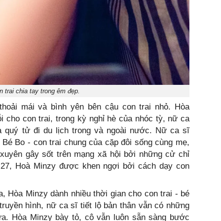
 trai chia tay trong êm đẹp.
hoải mái và bình yên bên cậu con trai nhỏ.
Hòa
i cho con trai, trong kỳ nghỉ hè của nhóc tỳ, nữ ca
 quý tử đi du lịch trong và ngoài nước.
Nữ ca sĩ
 Bé Bo - con trai chung của cặp đôi sống cùng mẹ,
 xuyên gây sốt trên mạng xã hội bởi những cử chỉ
 27, Hoà Minzy được khen ngợi bởi cách dạy con
ia, Hòa Minzy dành nhiều thời gian cho con trai - bé
truyền hình, nữ ca sĩ tiết lộ bản thân vẫn có những
lứa. Hòa Minzy bày tỏ, cô vẫn luôn sẵn sàng bước