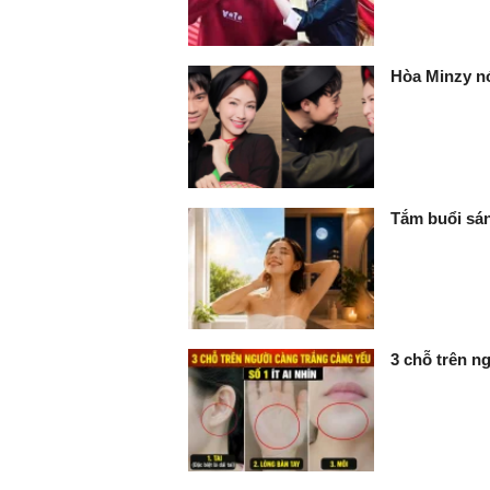
Hòa Minzy nó
Tắm buổi sán
3 chỗ trên ng