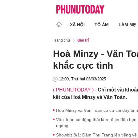
XÃ HỘI
TỔ ẤM
LÀM MẸ
Trang chủ
Giải trí
Hoà Minzy - Văn To
khắc cực tình
12:00, Thứ hai 03/03/2025
( PHUNUTODAY )
-
Chỉ một vài khoả
kết của Hoà Minzy và Văn Toàn.
Hoà Minzy và Văn Toàn có cử chỉ đầy tình
Văn Toàn có động thái làm rõ tin đồn hẹn
ngàng
Showbiz 8/1: Đàm Thu Trang lên tiếng về 