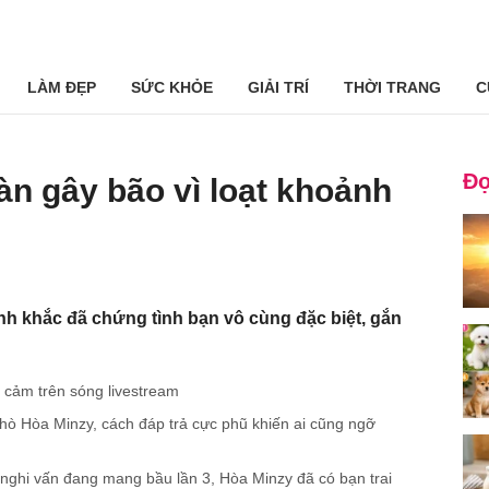
LÀM ĐẸP
SỨC KHỎE
GIẢI TRÍ
THỜI TRANG
C
Đọ
àn gây bão vì loạt khoảnh
nh khắc đã chứng tình bạn vô cùng đặc biệt, gắn
 cảm trên sóng livestream
 hò Hòa Minzy, cách đáp trả cực phũ khiến ai cũng ngỡ
nghi vấn đang mang bầu lần 3, Hòa Minzy đã có bạn trai