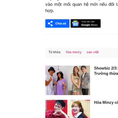
vào một mối quan hệ mới nếu đối t
hợp.
hòa minzy
sao việt
Từ khóa:
FaceBook
Showbiz 2/3:
Trường thừa
Hòa Minzy cô