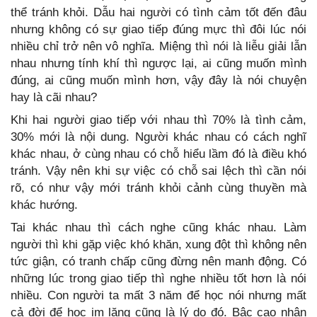
thể tránh khỏi. Dẫu hai người có tình cảm tốt đến đâu
nhưng không có sự giao tiếp đúng mực thì đôi lúc nói
nhiều chỉ trở nên vô nghĩa. Miệng thì nói là liễu giải lẫn
nhau nhưng tính khí thì ngược lại, ai cũng muốn mình
đúng, ai cũng muốn mình hơn, vậy đây là nói chuyện
hay là cãi nhau?
Khi hai người giao tiếp với nhau thì 70% là tình cảm,
30% mới là nội dung. Người khác nhau có cách nghĩ
khác nhau, ở cùng nhau có chỗ hiểu lầm đó là điều khó
tránh. Vậy nên khi sự việc có chỗ sai lệch thì cần nói
rõ, có như vậy mới tránh khỏi cảnh cùng thuyền mà
khác hướng.
Tai khác nhau thì cách nghe cũng khác nhau. Làm
người thì khi gặp việc khó khăn, xung đột thì không nên
tức giận, có tranh chấp cũng đừng nên manh động. Có
những lúc trong giao tiếp thì nghe nhiều tốt hơn là nói
nhiều. Con người ta mất 3 năm để học nói nhưng mất
cả đời để học im lặng cũng là lý do đó. Bậc cao nhân