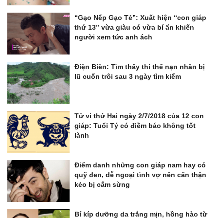
“Gạo Nếp Gạo Tẻ”: Xuất hiện “con giáp
thứ 13” vừa giàu có vừa bí ẩn khiến
người xem tức anh ách
Điện Biên: Tìm thấy thi thể nạn nhân bị
lũ cuốn trôi sau 3 ngày tìm kiếm
Tử vi thứ Hai ngày 2/7/2018 của 12 con
giáp: Tuổi Tý có điềm báo không tốt
lành
Điểm danh những con giáp nam hay có
quỹ đen, dễ ngoại tình vợ nên cẩn thận
kẻo bị cắm sừng
Bí kíp dưỡng da trắng mịn, hồng hào từ