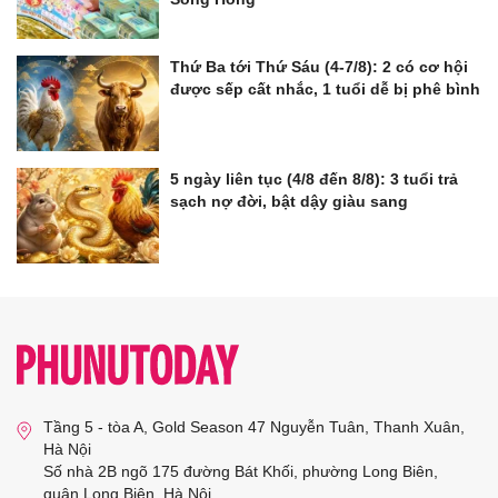
Thứ Ba tới Thứ Sáu (4-7/8): 2 có cơ hội
được sếp cất nhắc, 1 tuổi dễ bị phê bình
5 ngày liên tục (4/8 đến 8/8): 3 tuổi trả
sạch nợ đời, bật dậy giàu sang
Tầng 5 - tòa A, Gold Season 47 Nguyễn Tuân, Thanh Xuân,
Hà Nội
Số nhà 2B ngõ 175 đường Bát Khối, phường Long Biên,
quận Long Biên, Hà Nội