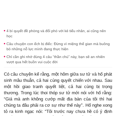
4 bí quyết đề phòng và đối phó với kẻ tiểu nhân, ai cũng nên
học
Câu chuyện con ếch bị điếc: Đừng vì miệng thế gian mà buông
bỏ những nỗ lực mình đang thực hiện
Chỉ cần ghi nhớ đúng 4 câu “thần chú” này, bạn sẽ an nhiên
vượt qua hết buồn vui cuộc đời
Có câu chuyện kể rằng, một hôm giữa sư tử và hổ phát
sinh mâu thuẫn, cả hai cùng quyết chiến với nhau. Sau
một hồi giao tranh quyết liệt, cả hai cùng bị trọng
thương. Trong lúc thoi thóp sư tử mới nói với hổ rằng:
“Giá mà anh không cướp mất địa bàn của tôi thì hai
chúng ta đâu phải ra cơ sự như thế này”. Hổ nghe xong
tỏ ra kinh ngạc nói: “Tôi trước nay chưa hề có ý định