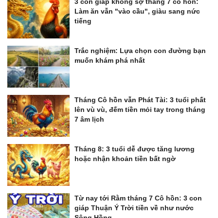
3 con giáp không sợ tháng 7 cô hồn:
Làm ăn vẫn "vào cầu", giàu sang nức
tiếng
Trắc nghiệm: Lựa chọn con đường bạn
muốn khám phá nhất
Tháng Cô hồn vẫn Phát Tài: 3 tuổi phất
lên vù vù, đếm tiền mỏi tay trong tháng
7 âm lịch
Tháng 8: 3 tuổi dễ được tăng lương
hoặc nhận khoản tiền bất ngờ
Từ nay tới Rằm tháng 7 Cô hồn: 3 con
giáp Thuận Ý Trời tiền về như nước
Sông Hồng