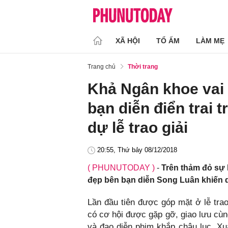
XÃ HỘI
TỔ ẤM
LÀM MẸ
Trang chủ
Thời trang
Khả Ngân khoe vai tr
bạn diễn điển trai 
dự lễ trao giải
20:55, Thứ bảy 08/12/2018
( PHUNUTODAY )
-
Trên thảm đỏ sự 
đẹp bên bạn diễn Song Luân khiến d
Lần đầu tiên được góp mặt ở lễ trao
có cơ hội được gặp gỡ, giao lưu cùng
và đạo diễn phim khắp châu lục. Xuấ