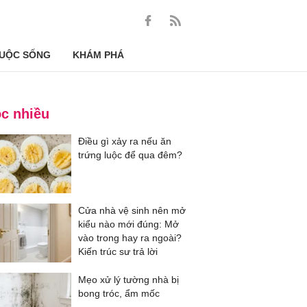
UỘC SỐNG
KHÁM PHÁ
c nhiều
Điều gì xảy ra nếu ăn
trứng luộc để qua đêm?
Cửa nhà vệ sinh nên mở
kiểu nào mới đúng: Mở
vào trong hay ra ngoài?
Kiến trúc sư trả lời
Mẹo xử lý tường nhà bị
bong tróc, ẩm mốc