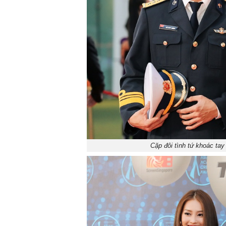
Cặp đôi tình tứ khoác tay