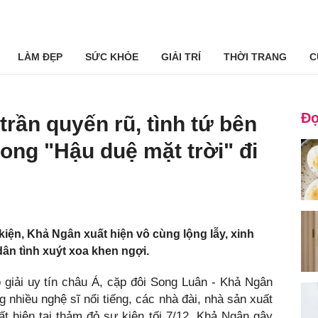
LÀM ĐẸP
SỨC KHỎE
GIẢI TRÍ
THỜI TRANG
C
Đọ
ần quyến rũ, tình tứ bên
trong "Hậu duệ mặt trời" đi
kiện, Khả Ngân xuất hiện vô cùng lộng lẫy, xinh
ân tình xuýt xoa khen ngợi.
 giải uy tín châu Á, cặp đôi Song Luân - Khả Ngân
 nhiều nghệ sĩ nổi tiếng, các nhà đài, nhà sản xuất
t hiện tại thảm đỏ sự kiện tối 7/12, Khả Ngân gây