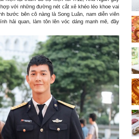
 hợp với những đường nét cắt xẻ khéo léo khoe vai
ánh bước bên cô nàng là Song Luân, nam diễn viên
lính hải quan, làm tôn lên vóc dáng mạnh mẽ, đầy