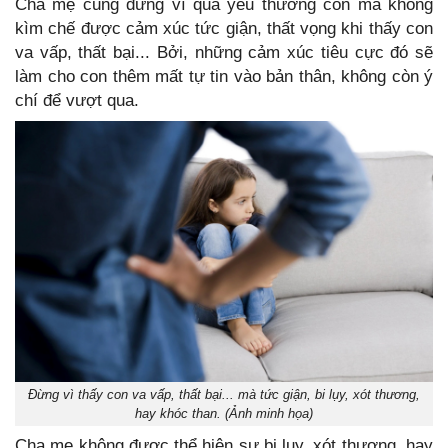
Cha mẹ cũng đừng vì quá yêu thương con mà không
kìm chế được cảm xúc tức giận, thất vọng khi thấy con
va vấp, thất bại... Bởi, những cảm xúc tiêu cực đó sẽ
làm cho con thêm mất tự tin vào bản thân, không còn ý
chí để vượt qua.
Đừng vì thấy con va vấp, thất bại... mà tức giận, bi lụy, xót thương,
hay khóc than. (Ảnh minh họa)
Cha mẹ không được thể hiện sự bi lụy, xót thương, hay