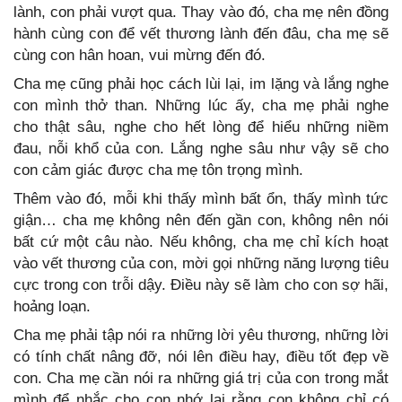
lành, con phải vượt qua. Thay vào đó, cha mẹ nên đồng
hành cùng con để vết thương lành đến đâu, cha mẹ sẽ
cùng con hân hoan, vui mừng đến đó.
Cha mẹ cũng phải học cách lùi lại, im lặng và lắng nghe
con mình thở than. Những lúc ấy, cha mẹ phải nghe
cho thật sâu, nghe cho hết lòng để hiểu những niềm
đau, nỗi khổ của con. Lắng nghe sâu như vậy sẽ cho
con cảm giác được cha mẹ tôn trọng mình.
Thêm vào đó, mỗi khi thấy mình bất ổn, thấy mình tức
giận… cha mẹ không nên đến gần con, không nên nói
bất cứ một câu nào. Nếu không, cha mẹ chỉ kích hoạt
vào vết thương của con, mời gọi những năng lượng tiêu
cực trong con trỗi dậy. Điều này sẽ làm cho con sợ hãi,
hoảng loạn.
Cha mẹ phải tập nói ra những lời yêu thương, những lời
có tính chất nâng đỡ, nói lên điều hay, điều tốt đẹp về
con. Cha mẹ cần nói ra những giá trị của con trong mắt
mình để nhắc cho con nhớ lại rằng con không chỉ có