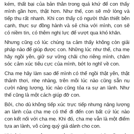
kém, thất bại của bản thân trong quá khứ để con thấy
mình gần hơn, thật hơn. Như thế, con sẽ mở lòng và
tiếp thu rất nhanh. Khi con thấy có người thân thiết bên
cạnh, thực sự đồng hành và sẻ chia với mình, con sẽ
có niềm tin, có thêm nghị lực để vượt qua khó khăn.
Nhưng cũng có lúc chúng ta cảm thấy không còn giải
pháp nào để giúp được con. Những lúc như thế, cha mẹ
hãy ngồi yên, giữ sự vững chãi cho riêng mình, chăm
sóc cảm xúc tiêu cực của mình, bớt lo nghĩ về con.
Cha mẹ hãy làm sao để mình có thể ngồi thật yên, thật
thảnh thơi, nhẹ nhàng, trên môi lúc nào cũng sẵn nụ
cười năng lượng, lúc nào cũng tỏa ra sự an lành. Như
thế cũng là một cách giúp đỡ con.
Bởi, cho dù không tiếp xúc trực tiếp nhưng nặng lượng
an lành của cha mẹ có thể đi đến con bất cứ lúc nào
con kết nối với cha mẹ. Khi đó, cha mẹ vẫn là một điểm
tựa an lành, vô cùng quý giá dành cho con.