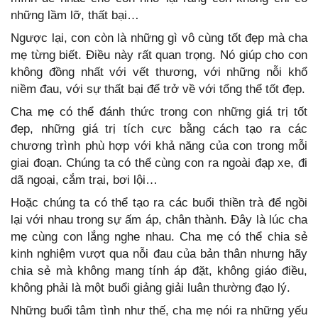
những lầm lỡ, thất bại…
Ngược lại, con còn là những gì vô cùng tốt đẹp mà cha
mẹ từng biết. Điều này rất quan trọng. Nó giúp cho con
không đồng nhất với vết thương, với những nỗi khổ
niềm đau, với sự thất bại để trở về với tổng thể tốt đẹp.
Cha mẹ có thể đánh thức trong con những giá trị tốt
đẹp, những giá trị tích cực bằng cách tạo ra các
chương trình phù hợp với khả năng của con trong mỗi
giai đoạn. Chúng ta có thể cùng con ra ngoài đạp xe, đi
dã ngoại, cắm trại, bơi lội…
Hoặc chúng ta có thể tạo ra các buổi thiền trà để ngồi
lại với nhau trong sự ấm áp, chân thành. Đây là lúc cha
mẹ cùng con lắng nghe nhau. Cha mẹ có thể chia sẻ
kinh nghiệm vượt qua nỗi đau của bản thân nhưng hãy
chia sẻ mà không mang tính áp đặt, không giáo điều,
không phải là một buổi giảng giải luân thường đạo lý.
Những buổi tâm tình như thế, cha mẹ nói ra những yếu