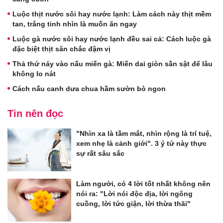
Luộc thịt nước sôi hay nước lạnh: Làm cách này thịt mềm
tan, trắng tinh nhìn là muốn ăn ngay
Luộc gà nước sôi hay nước lạnh đều sai cả: Cách luộc gà
đặc biệt thịt săn chắc đậm vị
Thả thứ náy vào nấu miến gà: Miến dai giòn sần sật để lâu
không lo nát
Cách nấu canh dưa chua hầm sườn bò ngon
Tin nên đọc
"Nhìn xa là tầm mắt, nhìn rộng là trí tuệ,
xem nhẹ là cảnh giới". 3 ý tứ này thực
sự rất sâu sắc
Làm người, có 4 lời tốt nhất không nên
nói ra: "Lời nói độc địa, lời ngông
cuồng, lời tức giận, lời thừa thãi"