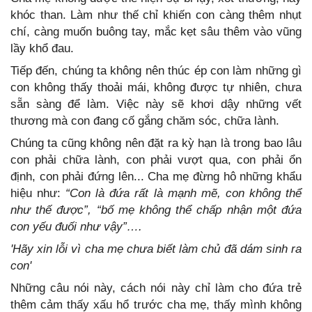
khóc than. Làm như thế chỉ khiến con càng thêm nhụt
chí, càng muốn buông tay, mắc kẹt sâu thêm vào vũng
lầy khổ đau.
Tiếp đến, chúng ta không nên thúc ép con làm những gì
con không thấy thoải mái, không được tự nhiên, chưa
sẵn sàng để làm. Việc này sẽ khơi dậy những vết
thương mà con đang cố gắng chăm sóc, chữa lành.
Chúng ta cũng không nên đặt ra kỳ hạn là trong bao lâu
con phải chữa lành, con phải vượt qua, con phải ổn
định, con phải đứng lên... Cha mẹ đừng hô những khẩu
hiệu như:
“Con là đứa rất là mạnh mẽ, con không thể
như thế được”, “bố mẹ không thể chấp nhận một đứa
con yếu đuối như vậy”….
'Hãy xin lỗi vì cha mẹ chưa biết làm chủ đã dám sinh ra
con'
Những câu nói này, cách nói này chỉ làm cho đứa trẻ
thêm cảm thấy xấu hổ trước cha mẹ, thấy mình không