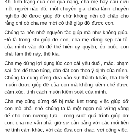
Khi tình trạng của con quá nặng, cha mẹ hãy cầu cứu
một người nào đó, một chuyên gia chữa lành chuyên
nghiệp để được giúp đỡ chứ không nên cố chấp cho
rằng chỉ có cha mẹ mới có thể giúp đỡ được con.
Chúng ta nên nhớ nguyên tắc giúp mà như không giúp.
Đó là trong khi giúp đỡ con, cha mẹ đừng kẹp cái tôi
của mình vào đó để thể hiện uy quyền, ép buộc con
phải làm thế này, thế kia.
Cha mẹ đừng lợi dụng lúc con cái yếu đuối, mắc, phạm
sai lầm để thao túng, dẫn dắt con theo ý định của mình.
Chúng ta cũng đừng dựa vào sự thành khẩn, tha thiết
muốn được giúp đỡ của con mà không kiềm chế được
cảm xúc, tính cách muốn kiểm soát của mình.
Cha mẹ cũng đừng để bị mắc kẹt trong việc giúp đỡ
con mà phải nhớ chúng ta là một ngọn núi vững vàng
để cho con nương tựa. Trong suốt quá trình giúp đỡ
con, cha mẹ vẫn phải giữ sự cân bằng với các mối liên
hệ tình cảm khác, với các đứa con khác, với công việc,