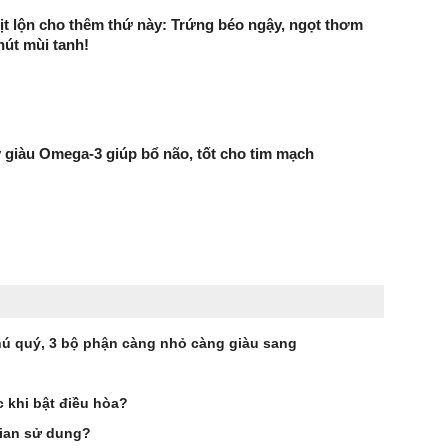
ịt lộn cho thêm thứ này: Trứng béo ngậy, ngọt thơm
út mùi tanh!
ây giàu Omega-3 giúp bổ não, tốt cho tim mạch
hú quý, 3 bộ phận càng nhỏ càng giàu sang
c khi bật điều hòa?
gian sử dung?