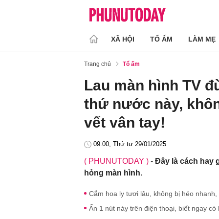
XÃ HỘI
TỔ ẤM
LÀM MẸ
Trang chủ
Tổ ấm
Lau màn hình TV đ
thứ nước này, khôn
vết vân tay!
09:00, Thứ tư 29/01/2025
( PHUNUTODAY )
-
Đây là cách hay 
hỏng màn hình.
Cắm hoa ly tươi lâu, không bị héo nhanh
Ấn 1 nút này trên điện thoại, biết ngay có