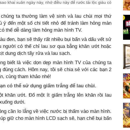
khai xuân ngày này, nhớ điều này để rước tài lộc giàu có
chúng ta thường làm vệ sinh và lau chùi mọi thứ
ú ý đến một số chi tiết nhỏ để tránh làm hỏng màn
có thể dễ dàng làm hỏng màn hình TV.
u đen, bạn sẽ thấy rất nhiều bụi bẩn và dấu vết sử
u người có thể chỉ lau sơ qua bằng khăn ướt hoặc
ịt dung dịch tẩy rửa và lau sạch.
ũng biết là việc dọn dẹp màn hình TV của chúng ta
 đúng cách. Hôm nay, tôi sẽ chia sẻ với các bạn 2
n, cùng tham khảo nhé!
ạn có thể sử dụng giấm trắng để lau chùi.
t khăn ướt. Đổ một ít giấm trắng lên khăn rồi lau
 xuống dưới.
ông cần lo lắng về việc nước bị thấm vào màn hình.
iúp giữ cho màn hình LCD sạch sẽ, hạn chế bụi bẩn