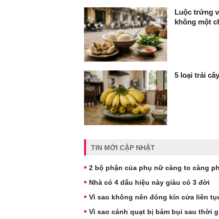
Luộc trứng v
không một ch
5 loại trái c
TIN MỚI CẬP NHẬT
2 bộ phận của phụ nữ càng to càng p
Nhà có 4 dấu hiệu này giàu có 3 đời
Vì sao không nên đóng kín cửa liên tụ
Vì sao cánh quạt bị bám bụi sau thời 