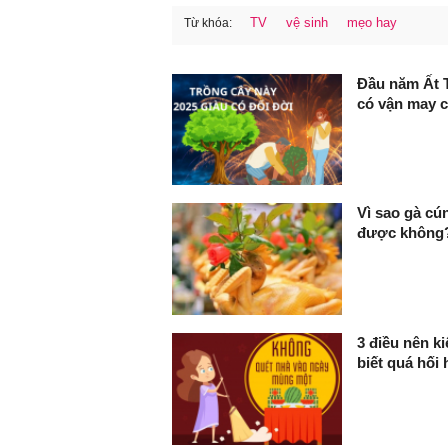
TV
vệ sinh
mẹo hay
Từ khóa:
FaceBook
Đầu năm Ất Ty
có vận may c
Vì sao gà c
được không
3 điều nên k
biết quá hối 