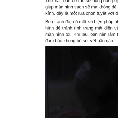
Thứ hai, bạn có thể sử dụng dung dị
giúp màn hình sạch sẽ mà không để l
kính, đây là một lựa chọn tuyệt vời 
Bên cạnh đó, có một số biện pháp p
hình để tránh tình trạng mất điện 
màn hình tối. Khi lau, bạn nên là
đảm bảo không bỏ sót vết bẩn nào.