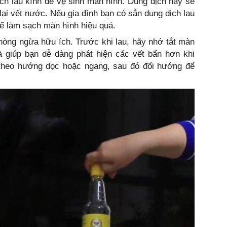
ch lau kính để vệ sinh màn hình. Dung dịch này sẽ
ại vết nước. Nếu gia đình bạn có sẵn dung dịch lau
để làm sạch màn hình hiệu quả.
hòng ngừa hữu ích. Trước khi lau, hãy nhớ tắt màn
và giúp bạn dễ dàng phát hiện các vết bẩn hơn khi
m theo hướng dọc hoặc ngang, sau đó đổi hướng để