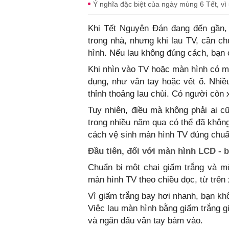
Ý nghĩa đặc biệt của ngày mùng 6 Tết, vì sao 
Khi Tết Nguyên Đán đang đến gần, 
trong nhà, nhưng khi lau TV, cần ch
hình. Nếu lau không đúng cách, bạn 
Khi nhìn vào TV hoặc màn hình có mà
dụng, như vân tay hoặc vết ố. Nhiề
thỉnh thoảng lau chùi. Có người còn x
Tuy nhiên, điều mà không phải ai c
trong nhiều năm qua có thể đã không
cách vệ sinh màn hình TV đúng chuẩ
Đầu tiên, đối với màn hình LCD - b
Chuẩn bị một chai giấm trắng và mộ
màn hình TV theo chiều dọc, từ trên
Vì giấm trắng bay hơi nhanh, bạn kh
Việc lau màn hình bằng giấm trắng g
và ngăn dấu vân tay bám vào.