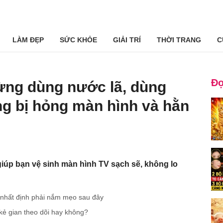
LÀM ĐẸP
SỨC KHỎE
GIẢI TRÍ
THỜI TRANG
C
Đọ
ừng dùng nước lã, dùng
g bị hỏng màn hình và hằn
giúp bạn vệ sinh màn hình TV sạch sẽ, không lo
, nhất định phải nắm mẹo sau đây
 kẻ gian theo dõi hay không?