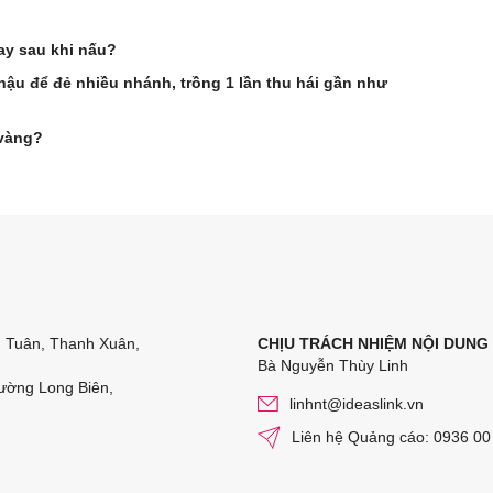
ay sau khi nấu?
hậu để đẻ nhiều nhánh, trồng 1 lần thu hái gần như
 vàng?
n Tuân, Thanh Xuân,
CHỊU TRÁCH NHIỆM NỘI DUNG
Bà Nguyễn Thùy Linh
ường Long Biên,
linhnt@ideaslink.vn
Liên hệ Quảng cáo: 0936 00