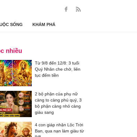
UỘC SỐNG
KHÁM PHÁ
c nhiều
Từ 9/8 đến 12/8: 3 tuổi
Quý Nhân che chở, liên
tục đếm tiền
2 bộ phận của phụ nữ
càng to càng phú quý, 3
bộ phận càng nhỏ càng
giàu sang
4 con giáp nhận Lộc Trời
Ban, qua nạn làm giàu từ