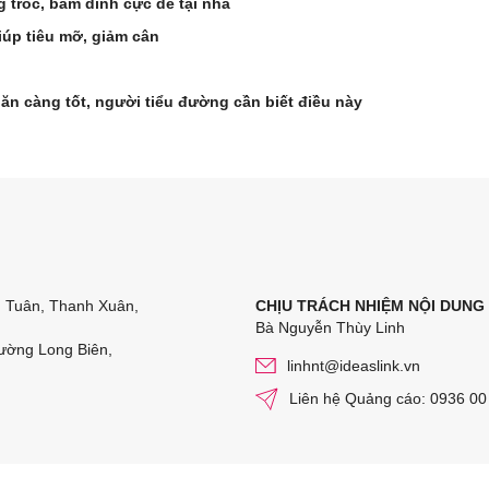
 tróc, bám dính cực dễ tại nhà
iúp tiêu mỡ, giảm cân
n càng tốt, người tiểu đường cần biết điều này
n Tuân, Thanh Xuân,
CHỊU TRÁCH NHIỆM NỘI DUNG
Bà Nguyễn Thùy Linh
ường Long Biên,
linhnt@ideaslink.vn
Liên hệ Quảng cáo: 0936 00