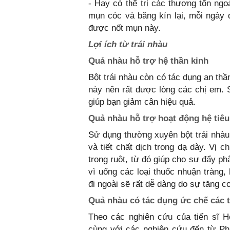
- Hay có thể trị các thương tổn ngo
mụn cóc và băng kín lại, mỗi ngày đ
được nốt mụn này.
Lợi ích từ trái nhàu
Quả nhàu hỗ trợ hệ thần kinh
Bột trái nhàu còn có tác dụng an thầ
này nên rất được lòng các chị em. 
giúp bạn giảm cân hiệu quả.
Quả nhàu hỗ trợ hoạt động hệ tiêu
Sử dụng thường xuyên bột trái nhàu 
và tiết chất dịch trong dạ dày. Vị 
trong ruột, từ đó giúp cho sự đẩy ph
vì uống các loại thuốc nhuận tràng,
đi ngoài sẽ rất dễ dàng do sự tăng c
Quả nhàu có tác dụng ức chế các 
Theo các nghiên cứu của tiến sĩ H
cùng với các nghiên cứu đến từ Phá