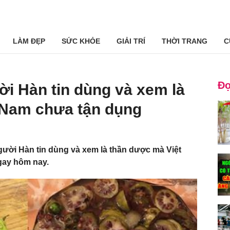
LÀM ĐẸP
SỨC KHỎE
GIẢI TRÍ
THỜI TRANG
C
Đọ
i Hàn tin dùng và xem là
 Nam chưa tận dụng
ười Hàn tin dùng và xem là thần dược mà Việt
gay hôm nay.