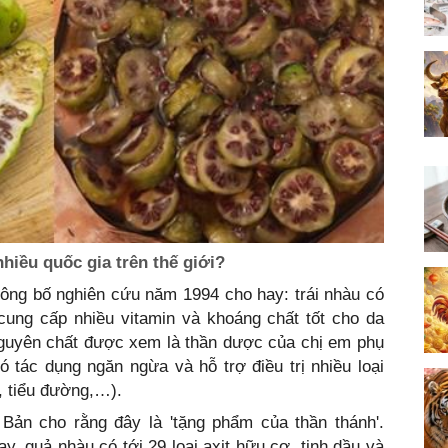
hiều quốc gia trên thế giới?
công bố nghiên cứu năm 1994 cho hay: trái nhàu có
cung cấp nhiều vitamin và khoáng chất tốt cho da
nguyên chất được xem là thần dược của chị em phụ
 tác dụng ngăn ngừa và hỗ trợ điều trị nhiều loại
, tiểu đường,…).
ản cho rằng đây là 'tặng phẩm của thần thánh'.
y, quả nhàu có tới 29 loại axit hữu cơ, tinh dầu và