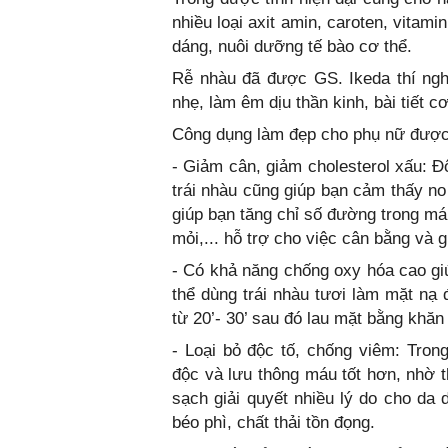
nhiều loại axit amin, caroten, vitam
dáng, nuôi dưỡng tế bào cơ thể.
Rễ nhàu đã được GS. Ikeda thí ngh
nhẹ, làm êm dịu thần kinh, bài tiết c
Công dụng làm đẹp cho phụ nữ được 
- Giảm cân, giảm cholesterol xấu: Đ
trái nhàu cũng giúp bạn cảm thấy no
giúp bạn tăng chỉ số đường trong má
mỏi,... hỗ trợ cho việc cân bằng và 
- Có khả năng chống oxy hóa cao gi
thể dùng trái nhàu tươi làm mặt nạ 
từ 20’- 30’ sau đó lau mặt bằng khăn
- Loại bỏ độc tố, chống viêm: Trong
độc và lưu thông máu tốt hơn, nhờ 
sạch giải quyết nhiều lý do cho da 
béo phì, chất thải tồn đọng.