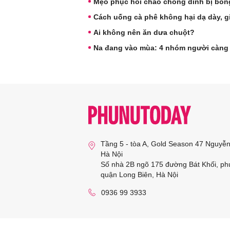
Mẹo phục hồi chảo chống dính bị bong
Cách uống cà phê không hại dạ dày, g
Ai không nên ăn dưa chuột?
Na đang vào mùa: 4 nhóm người càng ă
Tầng 5 - tòa A, Gold Season 47 Nguyễ
Hà Nội
Số nhà 2B ngõ 175 đường Bát Khối, ph
quận Long Biên, Hà Nội
0936 99 3933