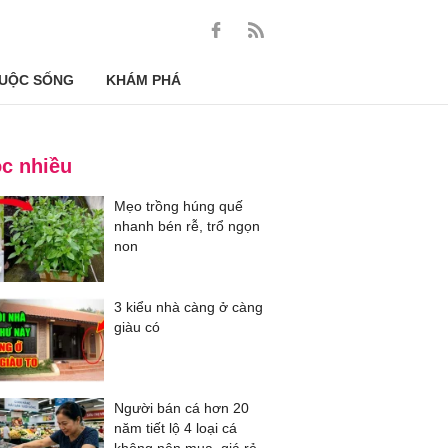
UỘC SỐNG
KHÁM PHÁ
c nhiều
Mẹo trồng húng quế
nhanh bén rễ, trổ ngọn
non
3 kiểu nhà càng ở càng
giàu có
Người bán cá hơn 20
năm tiết lộ 4 loại cá