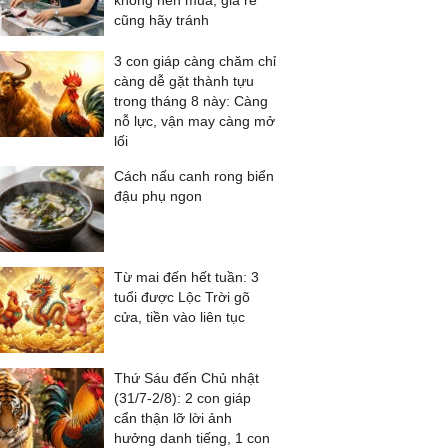
không nên mua, giá rẻ
cũng hãy tránh
3 con giáp càng chăm chỉ
càng dễ gặt thành tựu
trong tháng 8 này: Càng
nỗ lực, vận may càng mở
lối
Cách nấu canh rong biển
đậu phụ ngon
Từ mai đến hết tuần: 3
tuổi được Lộc Trời gõ
cửa, tiền vào liên tục
Thứ Sáu đến Chủ nhật
(31/7-2/8): 2 con giáp
cẩn thận lỡ lời ảnh
hưởng danh tiếng, 1 con