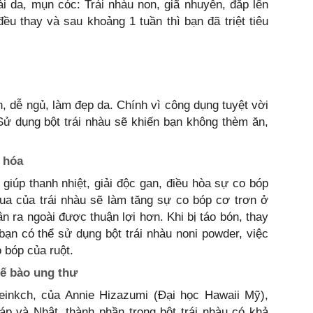
ài da, mụn cóc: Trái nhàu non, giã nhuyễn, đắp lên
ều thay và sau khoảng 1 tuần thì bạn đã triệt tiêu
n, dễ ngủ, làm đẹp da. Chính vì công dụng tuyệt vời
Sử dụng bột trái nhàu sẽ khiến bạn không thèm ăn,
 hóa
giúp thanh nhiệt, giải độc gan, điều hòa sự co bóp
chua của trái nhàu sẽ làm tăng sự co bóp cơ trơn ở
ân ra ngoài được thuận lợi hơn. Khi bị táo bón, thay
 bạn có thể sử dụng bột trái nhàu noni powder, việc
o bóp của ruột.
tế bào ung thư
einkch, của Annie Hizazumi (Đại học Hawaii Mỹ),
p và Nhật, thành phần trong bột trái nhàu có khả