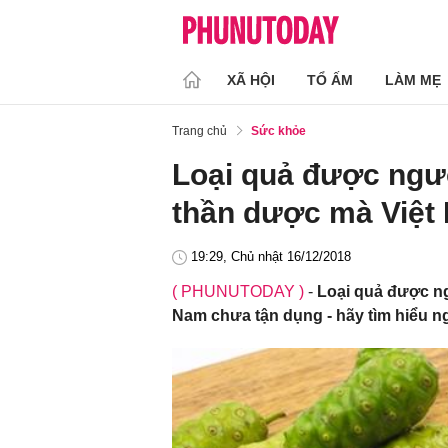
XÃ HỘI
TỔ ẤM
LÀM MẸ
Trang chủ
Sức khỏe
Loại quả được ngườ
thần dược mà Việt
19:29, Chủ nhật 16/12/2018
( PHUNUTODAY )
-
Loại quả được ng
Nam chưa tận dụng - hãy tìm hiểu n