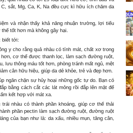
in C, sắt, Mg, Ca, K, Na đều cực kì hữu ích chăm da
iệm và nhận thấy khả năng nhuận trường, lợi tiểu
ơ thể tốt hơn mà không gây hại.
biết tới:
ông y cho rằng quả nhàu có tính mát, chất xơ trong
 hơn, cơ thể được thanh lọc, làm sạch đường ruột,
u, lưu thông máu tốt hơn, phòng tránh mất ngủ, mệt
giảm cân hữu hiệu, giúp da dẻ khỏe, trẻ và đẹp hơn.
úp ngăn chặn sự hủy hoại những gốc tự do. Bạn có
đắp bằng cách cắt các lát mỏng rồi đắp lên mặt để
 ấm kết hợp với mát xa.
 trái nhàu có thành phần khoáng, giúp cơ thể thải
thành phần pectin làm sạch đường ruột, đường ruột
dáng của bạn như là: da xấu, nhiều mụn, tăng cân,