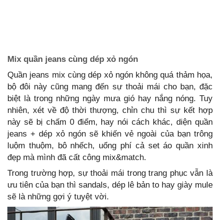
Mix quần jeans cùng dép xỏ ngón
Quần jeans mix cùng dép xỏ ngón không quá thảm họa,
bộ đôi này cũng mang đến sự thoải mái cho bạn, đặc
biệt là trong những ngày mưa gió hay nắng nóng. Tuy
nhiên, xét về độ thời thượng, chỉn chu thì sự kết hợp
này sẽ bị chấm 0 điểm, hay nói cách khác, diện quần
jeans + dép xỏ ngón sẽ khiến vẻ ngoài của bạn trông
luộm thuộm, bô nhếch, uổng phí cả set áo quần xinh
đẹp mà mình đã cất công mix&match.
Trong trường hợp, sự thoải mái trong trang phục vẫn là
ưu tiên của bạn thì sandals, dép lê bản to hay giày mule
sẽ là những gợi ý tuyệt vời.