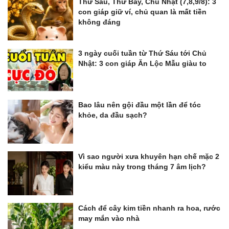
Thứ Sáu, Thứ Bảy, Chủ Nhật (7,8,9/8): 3
con giáp giữ ví, chủ quan là mất tiền
không đáng
3 ngày cuối tuần từ Thứ Sáu tới Chủ
Nhật: 3 con giáp Ăn Lộc Mẫu giàu to
Bao lâu nên gội đầu một lần để tóc
khỏe, da đầu sạch?
Vì sao người xưa khuyên hạn chế mặc 2
kiểu màu này trong tháng 7 âm lịch?
Cách để cây kim tiền nhanh ra hoa, rước
may mắn vào nhà