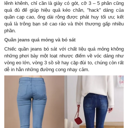
lênh khênh, chỉ cần là giày có gót, cỡ 3 – 5 phân cũng
quá đủ để giúp hiệu quả kéo chân, "hack" dáng của
quần cạp cao, ống dài rộng được phát huy tối ưu; kết
quả là trông bạn sẽ cao ráo và thời thượng gấp nhiều
phần.
Quần jeans quá mỏng và bó sát
Chiếc quần jeans bó sát với chất liệu quá mỏng không
những phơi bày một loạt nhược điểm về vóc dáng như
vòng eo lớn, vòng 3 sồ sề hay cặp đùi to, chúng còn rất
dễ in hằn những đường cong nhạy cảm.