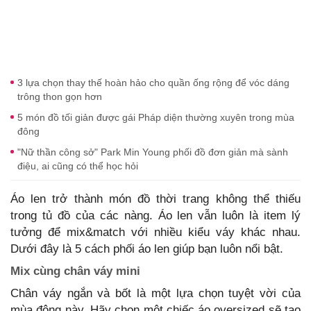
3 lựa chọn thay thế hoàn hảo cho quần ống rộng để vóc dáng
trông thon gọn hơn
5 món đồ tối giản được gái Pháp diện thường xuyên trong mùa
đông
"Nữ thần công sở" Park Min Young phối đồ đơn giản mà sành
điệu, ai cũng có thể học hỏi
Áo len trở thành món đồ thời trang không thể thiếu
trong tủ đồ của các nàng. Áo len vẫn luôn là item lý
tưởng để mix&match với nhiều kiểu váy khác nhau.
Dưới đây là 5 cách phối áo len giúp bạn luôn nổi bật.
Mix cùng chân váy mini
Chân váy ngắn và bốt là một lựa chọn tuyệt vời của
mùa đông này. Hãy chọn một chiếc áo oversized sẽ tạo