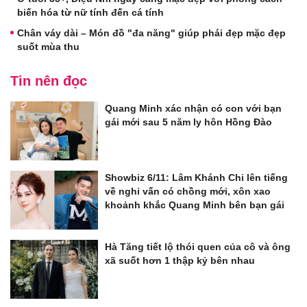
biến hóa từ nữ tính đến cá tính
Chân váy dài – Món đồ "đa năng" giúp phái đẹp mặc đẹp
suốt mùa thu
Tin nên đọc
Quang Minh xác nhận có con với bạn
gái mới sau 5 năm ly hôn Hồng Đào
Showbiz 6/11: Lâm Khánh Chi lên tiếng
về nghi vấn có chồng mới, xôn xao
khoảnh khắc Quang Minh bên bạn gái
Hà Tăng tiết lộ thói quen của cô và ông
xã suốt hơn 1 thập kỷ bên nhau