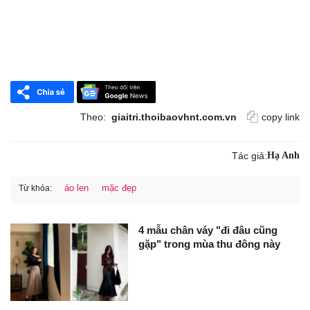
Theo:
giaitri.thoibaovhnt.com.vn
copy link
Tác giả:
Hạ Anh
áo len
mặc đẹp
Từ khóa:
4 mẫu chân váy "đi đâu cũng
gặp" trong mùa thu đông này