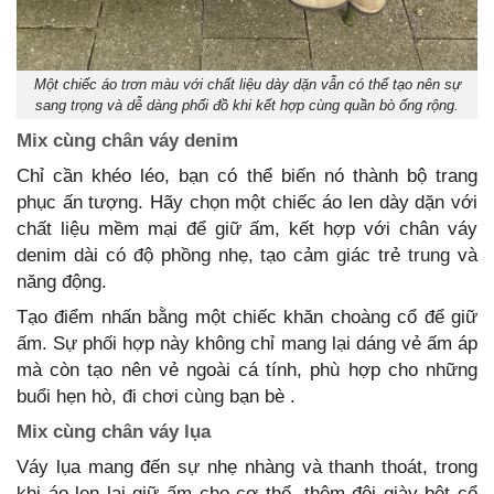
Một chiếc áo trơn màu với chất liệu dày dặn vẫn có thể tạo nên sự
sang trọng và dễ dàng phối đồ khi kết hợp cùng quần bò ống rộng.
Mix cùng chân váy denim
Chỉ cần khéo léo, bạn có thể biến nó thành bộ trang
phục ấn tượng. Hãy chọn một chiếc áo len dày dặn với
chất liệu mềm mại để giữ ấm, kết hợp với chân váy
denim dài có độ phồng nhẹ, tạo cảm giác trẻ trung và
năng động.
Tạo điểm nhấn bằng một chiếc khăn choàng cổ để giữ
ấm. Sự phối hợp này không chỉ mang lại dáng vẻ ấm áp
mà còn tạo nên vẻ ngoài cá tính, phù hợp cho những
buổi hẹn hò, đi chơi cùng bạn bè .
Mix cùng chân váy lụa
Váy lụa mang đến sự nhẹ nhàng và thanh thoát, trong
khi áo len lại giữ ấm cho cơ thể, thêm đôi giày bệt cổ