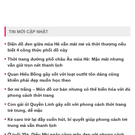
TIN MỚI CẬP NHẬT
Diện đồ đen giữa mùa Hè vẫn mát mẻ và thời thượng nếu
biết 4 công thức phối đồ này
Thời trang đường phố châu Âu mùa Hè: Mặc mát nhưng
vẫn giữ trọn nét thanh lịch
Quan Hiểu Đồng gây sốt với loạt outfit tôn dáng cũng
khiến phái đẹp muốn học theo
Sơ mi trắng – Món đồ cơ bản nhưng có thể biến hóa với đủ
phong cách thời trang
Con gái út Quyền Linh gây sốt với phong cách thời trang
trẻ trung, dễ mặc
Kẻ caro trở lại đầy cuốn hút, bí quyết giúp phong cách trẻ
trung mà vẫn thanh lịch
Ở tuổi 35+, Diệu Nhi ngày càng mặc đẹp với phong cách