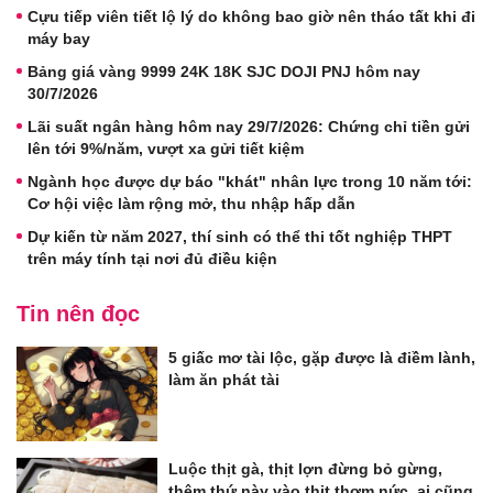
Cựu tiếp viên tiết lộ lý do không bao giờ nên tháo tất khi đi
máy bay
Bảng giá vàng 9999 24K 18K SJC DOJI PNJ hôm nay
30/7/2026
Lãi suất ngân hàng hôm nay 29/7/2026: Chứng chỉ tiền gửi
lên tới 9%/năm, vượt xa gửi tiết kiệm
Ngành học được dự báo "khát" nhân lực trong 10 năm tới:
Cơ hội việc làm rộng mở, thu nhập hấp dẫn
Dự kiến từ năm 2027, thí sinh có thể thi tốt nghiệp THPT
trên máy tính tại nơi đủ điều kiện
Tin nên đọc
5 giấc mơ tài lộc, gặp được là điềm lành,
làm ăn phát tài
Luộc thịt gà, thịt lợn đừng bỏ gừng,
thêm thứ này vào thịt thơm nức, ai cũng