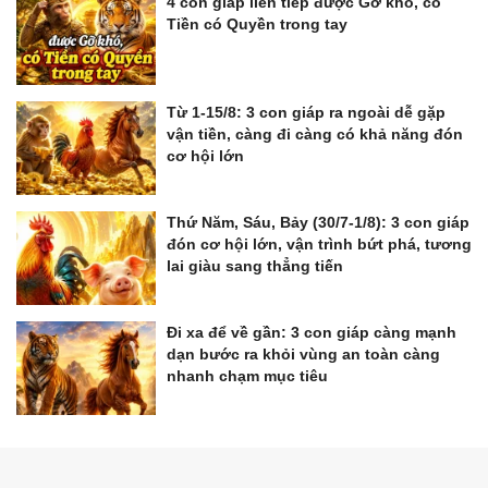
4 con giáp liên tiếp được Gỡ khó, có
Tiền có Quyền trong tay
Từ 1-15/8: 3 con giáp ra ngoài dễ gặp
vận tiền, càng đi càng có khả năng đón
cơ hội lớn
Thứ Năm, Sáu, Bảy (30/7-1/8): 3 con giáp
đón cơ hội lớn, vận trình bứt phá, tương
lai giàu sang thẳng tiến
Đi xa để về gần: 3 con giáp càng mạnh
dạn bước ra khỏi vùng an toàn càng
nhanh chạm mục tiêu