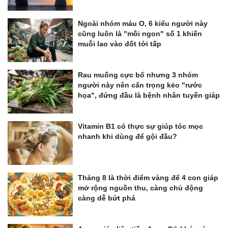
Ngoài nhóm máu O, 6 kiểu người này
cũng luôn là "mồi ngon" số 1 khiến
muỗi lao vào đốt tới tấp
Rau muống cực bổ nhưng 3 nhóm
người này nên cẩn trọng kẻo "rước
họa", đứng đầu là bệnh nhân tuyến giáp
Vitamin B1 có thực sự giúp tóc mọc
nhanh khi dùng để gội đầu?
Tháng 8 là thời điểm vàng để 4 con giáp
mở rộng nguồn thu, càng chủ động
càng dễ bứt phá