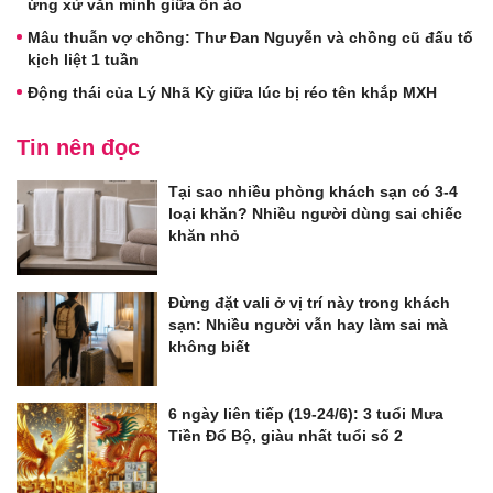
ứng xử văn minh giữa ồn ào
Mâu thuẫn vợ chồng: Thư Đan Nguyễn và chồng cũ đấu tố
kịch liệt 1 tuần
Động thái của Lý Nhã Kỳ giữa lúc bị réo tên khắp MXH
Tin nên đọc
Tại sao nhiều phòng khách sạn có 3-4
loại khăn? Nhiều người dùng sai chiếc
khăn nhỏ
Đừng đặt vali ở vị trí này trong khách
sạn: Nhiều người vẫn hay làm sai mà
không biết
6 ngày liên tiếp (19-24/6): 3 tuổi Mưa
Tiền Đổ Bộ, giàu nhất tuổi số 2