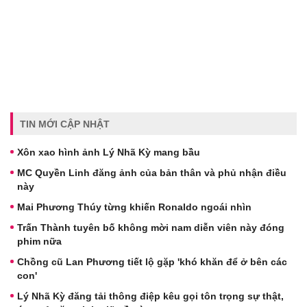
TIN MỚI CẬP NHẬT
Xôn xao hình ảnh Lý Nhã Kỳ mang bầu
MC Quyền Linh đăng ảnh của bản thân và phủ nhận điều
này
Mai Phương Thúy từng khiến Ronaldo ngoái nhìn
Trấn Thành tuyên bố không mời nam diễn viên này đóng
phim nữa
Chồng cũ Lan Phương tiết lộ gặp 'khó khăn để ở bên các
con'
Lý Nhã Kỳ đăng tải thông điệp kêu gọi tôn trọng sự thật,