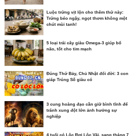
Luộc trứng vịt lộn cho thêm thứ này:
Trứng béo ngậy, ngọt thơm không một
chút mùi tanh!
5 loại trái cây giàu Omega-3 giúp bổ
não, tốt cho tim mạch
Đúng Thứ Bảy, Chủ Nhật đổi đời: 3 con
giáp Trúng Số giàu có
3 cung hoàng đạo cần giữ bình tĩnh để
tránh xung đột lớn ảnh hưởng sự
nghiệp
4 tuổi có Lộc Rơi Lộc Vãi, sang tháng 7