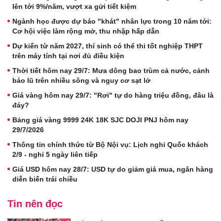
lên tới 9%/năm, vượt xa gửi tiết kiệm
Ngành học được dự báo "khát" nhân lực trong 10 năm tới:
Cơ hội việc làm rộng mở, thu nhập hấp dẫn
Dự kiến từ năm 2027, thí sinh có thể thi tốt nghiệp THPT
trên máy tính tại nơi đủ điều kiện
Thời tiết hôm nay 29/7: Mưa dông bao trùm cả nước, cảnh
báo lũ trên nhiều sông và nguy cơ sạt lở
Giá vàng hôm nay 29/7: "Rơi" tự do hàng triệu đồng, đâu là
đáy?
Bảng giá vàng 9999 24K 18K SJC DOJI PNJ hôm nay
29/7/2026
Thông tin chính thức từ Bộ Nội vụ: Lịch nghỉ Quốc khách
2/9 - nghỉ 5 ngày liên tiếp
Giá USD hôm nay 28/7: USD tự do giảm giá mua, ngân hàng
diễn biến trái chiều
Tin nên đọc