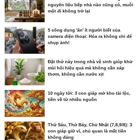
nguyên liệu bếp nhà nào cũng có, muỗi
một đi không trở lại
5 công dụng 'ẩn' ít người biết của
camera điện thoại: Hóa ra không chỉ để
chụp ảnh!
Đặt thứ này trong nhà vệ sinh giúp khử
mùi hôi hiệu quả mà không cần sáp
thơm, không cần nước xịt
10 ngày tới: 3 con giáp mở kho tài lộc,
tiền về từ nhiều nguồn
Thứ Sáu, Thứ Bảy, Chủ Nhật (7,8,9/8): 3
con giáp giữ ví, chủ quan là mất tiền
không đáng