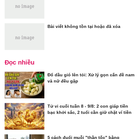
Bài viết không tồn tại hoặc đã xóa
Đọc nhiều
Đổ dầu gió lên tỏi: Xử lý gọn cấn đề nam
và nữ đều gặp
Tử vi cuối tuần 8 - 9/8: 2 con giáp tiền
bạc khởi sắc, 2 tuổi cần giữ chặt ví tiền
5 cách đuổi muỗi "thần tốc" bằng