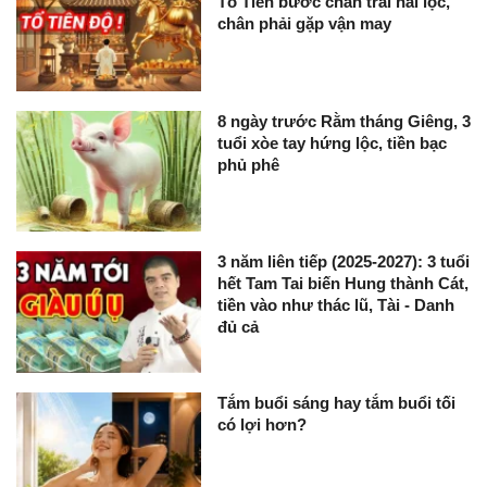
Tổ Tiên bước chân trái hái lộc,
chân phải gặp vận may
8 ngày trước Rằm tháng Giêng, 3
tuổi xòe tay hứng lộc, tiền bạc
phủ phê
3 năm liên tiếp (2025-2027): 3 tuổi
hết Tam Tai biến Hung thành Cát,
tiền vào như thác lũ, Tài - Danh
đủ cả
Tắm buổi sáng hay tắm buổi tối
có lợi hơn?