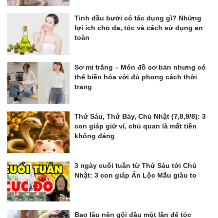
Tinh dầu bưởi có tác dụng gì? Những
lợi ích cho da, tóc và cách sử dụng an
toàn
Sơ mi trắng – Món đồ cơ bản nhưng có
thể biến hóa với đủ phong cách thời
trang
Thứ Sáu, Thứ Bảy, Chủ Nhật (7,8,9/8): 3
con giáp giữ ví, chủ quan là mất tiền
không đáng
3 ngày cuối tuần từ Thứ Sáu tới Chủ
Nhật: 3 con giáp Ăn Lộc Mẫu giàu to
Bao lâu nên gội đầu một lần để tóc