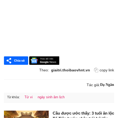
Theo:
giaitri.thoibaovhnt.vn
copy link
Tác giả:
Dạ Ngân
Tử vi
ngày sinh âm lịch
Từ khóa:
Cầu được ước thấy: 3 tuổi ăn lộc