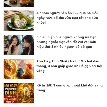
4 nhóm người nên ăn 1–2 quả na mỗi
ngày, vừa bổ tim vừa cực tốt cho sức
khỏe!
5 biểu hiện của người không ưa bạn
nhưng ngoài mặt vẫn rất vui vẻ: Dấu
hiệu thứ 3 nhiều người dễ bỏ qua
Thứ Bảy, Chủ Nhật (1-2/8): Mở bát đầu
tháng, 3 con giáp giao lưu là gặp cơ hội
vàng
Kể từ 1/8: 3 con giáp thoát khổ đời sang
trang