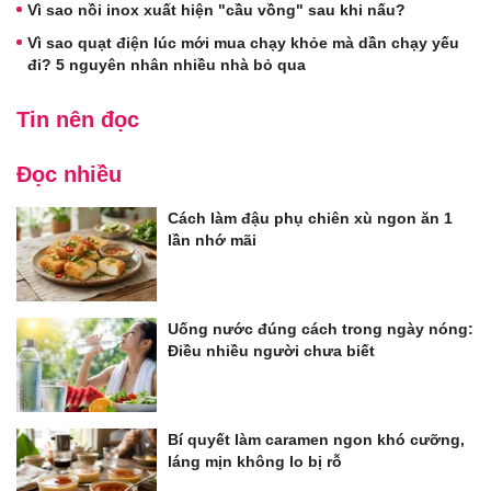
Vì sao nồi inox xuất hiện "cầu vồng" sau khi nấu?
Vì sao quạt điện lúc mới mua chạy khỏe mà dần chạy yếu
đi? 5 nguyên nhân nhiều nhà bỏ qua
Tin nên đọc
Đọc nhiều
Cách làm đậu phụ chiên xù ngon ăn 1
lần nhớ mãi
Uống nước đúng cách trong ngày nóng:
Điều nhiều người chưa biết
Bí quyết làm caramen ngon khó cưỡng,
láng mịn không lo bị rỗ