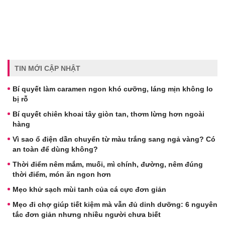
TIN MỚI CẬP NHẬT
Bí quyết làm caramen ngon khó cưỡng, láng mịn không lo
bị rỗ
Bí quyết chiên khoai tây giòn tan, thơm lừng hơn ngoài
hàng
Vì sao ổ điện dần chuyển từ màu trắng sang ngả vàng? Có
an toàn để dùng không?
Thời điểm nêm mắm, muối, mì chính, đường, nêm đúng
thời điểm, món ăn ngon hơn
Mẹo khử sạch mùi tanh của cá cực đơn giản
Mẹo đi chợ giúp tiết kiệm mà vẫn đủ dinh dưỡng: 6 nguyên
tắc đơn giản nhưng nhiều người chưa biết