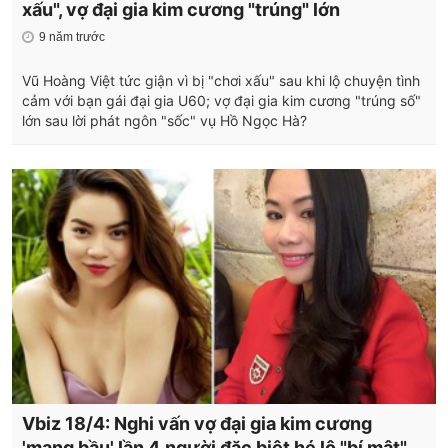
xấu", vợ đại gia kim cương "trúng" lớn
9 năm trước
Vũ Hoàng Việt tức giận vì bị "chơi xấu" sau khi lộ chuyện tình
cảm với bạn gái đại gia U60; vợ đại gia kim cương "trúng số"
lớn sau lời phát ngôn "sốc" vụ Hồ Ngọc Hà?
Vbiz 18/4: Nghi vấn vợ đại gia kim cương
'mang bầu' lần 4,người đặc biệt hé lộ "bí mật"