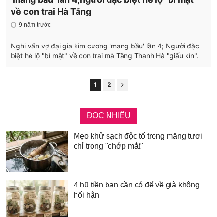
về con trai Hà Tăng
9 năm trước
Nghi vấn vợ đại gia kim cương 'mang bầu' lần 4; Người đặc
biệt hé lộ "bí mật" về con trai mà Tăng Thanh Hà "giấu kín".
1
2
ĐỌC NHIỀU
Mẹo khử sạch độc tố trong măng tươi
chỉ trong "chớp mắt"
4 hũ tiền bạn cần có để về già không
hối hận