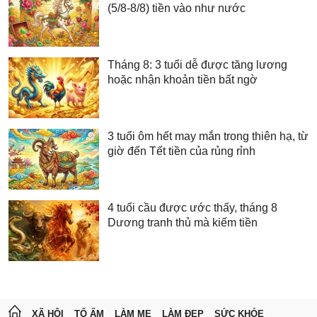
(5/8-8/8) tiền vào như nước
Tháng 8: 3 tuổi dễ được tăng lương
hoặc nhận khoản tiền bất ngờ
3 tuổi ôm hết may mắn trong thiên hạ, từ
giờ đến Tết tiền của rủng rỉnh
4 tuổi cầu được ước thấy, tháng 8
Dương tranh thủ mà kiếm tiền
XÃ HỘI
TỔ ẤM
LÀM MẸ
LÀM ĐẸP
SỨC KHỎE