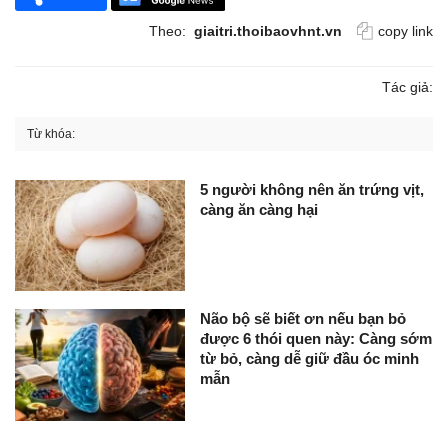
Theo:
giaitri.thoibaovhnt.vn
copy link
Tác giả:
Từ khóa:
5 người không nên ăn trứng vịt,
càng ăn càng hại
Não bộ sẽ biết ơn nếu bạn bỏ
được 6 thói quen này: Càng sớm
từ bỏ, càng dễ giữ đầu óc minh
mẫn