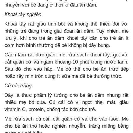
nhuyễn với bé đang ở thời kì đầu ăn dặm.
Khoai tây nghiền
Khoai tây rất giàu tinh bột và không thể thiếu đối với
những trẻ đang trong giai đoạn ăn dặm. Tuy nhiên, mẹ
lưu ý, khi cho trẻ ăn dặm khoai tây cần cho trẻ ăn ít
cơm hơn bình thường để bé không bị đầy bụng.
Cách làm rất đơn giản, mẹ rửa sạch khoai tây, gọt vỏ,
cắt quân cờ và ngâm khoảng 10 phút trong nước lạnh.
Sau đó cho vào hấp. Mẹ có thể cho bé ăn trực tiếp
hoặc rây mịn trộn cùng ít sữa mẹ để bé thưởng thức.
Củ cải trắng
Đây là thực phẩm lý tưởng cho bé ăn dặm nhưng rất
nhiều mẹ bỏ qua. Củ cải có vị ngọt nhẹ, mát, giàu
vitamin C, protein, chống táo bón cho trẻ.
Mẹ rửa sạch củ cải, cắt quân cờ và cho vào luộc. Mẹ
cho bé ăn thô hoặc nghiền nhuyễn, tráng miệng bằng