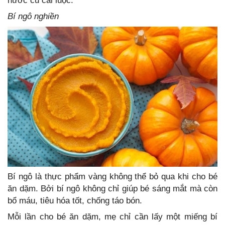
nước củ cải luộc.
Bí ngô nghiền
Bí ngô là thực phẩm vàng không thể bỏ qua khi cho bé
ăn dặm. Bởi bí ngô không chỉ giúp bé sáng mắt mà còn
bổ máu, tiêu hóa tốt, chống táo bón.
Mỗi lần cho bé ăn dặm, mẹ chỉ cần lấy một miếng bí