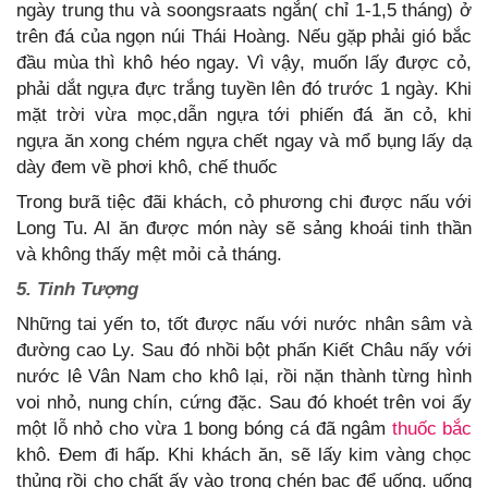
ngày trung thu và soongsraats ngắn( chỉ 1-1,5 tháng) ở
trên đá của ngọn núi Thái Hoàng. Nếu gặp phải gió bắc
đầu mùa thì khô héo ngay. Vì vậy, muốn lấy được cỏ,
phải dắt ngựa đực trắng tuyền lên đó trước 1 ngày. Khi
mặt trời vừa mọc,dẫn ngựa tới phiến đá ăn cỏ, khi
ngựa ăn xong chém ngựa chết ngay và mổ bụng lấy dạ
dày đem về phơi khô, chế thuốc
Trong bưã tiệc đãi khách, cỏ phương chi được nấu với
Long Tu. AI ăn được món này sẽ sảng khoái tinh thần
và không thấy mệt mỏi cả tháng.
5. Tinh Tượng
Những tai yến to, tốt được nấu với nước nhân sâm và
đường cao Ly. Sau đó nhồi bột phấn Kiết Châu nấy với
nước lê Vân Nam cho khô lại, rồi nặn thành từng hình
voi nhỏ, nung chín, cứng đặc. Sau đó khoét trên voi ấy
một lỗ nhỏ cho vừa 1 bong bóng cá đã ngâm
thuốc bắc
khô. Đem đi hấp. Khi khách ăn, sẽ lấy kim vàng chọc
thủng rồi cho chất ấy vào trong chén bạc để uống. uống