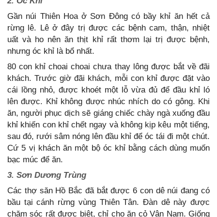
2. Óc Khỉ
Gần núi Thiên Hoa ở Sơn Đông có bầy khỉ ăn hết cả
rừng lê. Lê ở đây trị được các bệnh cam, thận, nhiệt
uất và ho nên ăn thịt khỉ rất thơm lại trị được bệnh,
nhưng óc khỉ là bổ nhất.
80 con khỉ choai choai chưa thay lông được bắt về đãi
khách. Trước giờ đãi khách, mỗi con khỉ được đặt vào
cái lồng nhỏ, được khoét một lỗ vừa đủ để đầu khỉ ló
lên được. Khỉ không được nhúc nhích do có gông. Khi
ăn, người phục dịch sẽ giáng chiếc chày ngà xuống đầu
khỉ khiến con khỉ chết ngay và không kịp kêu một tiếng,
sau đó, rưới sâm nóng lên đầu khỉ để óc tái đi một chút.
Cứ 5 vị khách ăn một bộ óc khỉ bằng cách dùng muốn
bạc múc để ăn.
3. Sơn Dương Trùng
Các thợ săn Hồ Bắc đã bắt được 6 con dê núi đang có
bầu tại cánh rừng vùng Thiên Tân. Đàn dê này được
chăm sóc rất được biệt, chỉ cho ăn cỏ Vân Nam. Giống