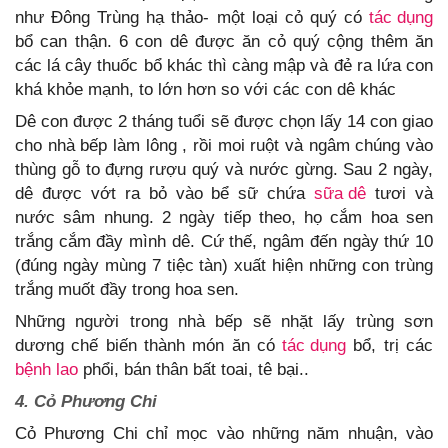
như Đông Trùng hạ thảo- một loại cỏ quý có
tác dụng
bổ can thận. 6 con dê được ăn cỏ quý cộng thêm ăn
các lá cây thuốc bổ khác thì càng mập và đẻ ra lứa con
khá khỏe mạnh, to lớn hơn so với các con dê khác
Dê con được 2 tháng tuổi sẽ được chọn lấy 14 con giao
cho nhà bếp làm lông , rồi moi ruột và ngâm chúng vào
thùng gỗ to đựng rượu quý và nước gừng. Sau 2 ngày,
dê được vớt ra bỏ vào bể sữ chứa
sữa dê
tươi và
nước sâm nhung. 2 ngày tiếp theo, họ cắm hoa sen
trắng cắm đầy mình dê. Cứ thế, ngâm đến ngày thứ 10
(đúng ngày mùng 7 tiệc tàn) xuất hiện những con trùng
trắng muốt đầy trong hoa sen.
Những người trong nhà bếp sẽ nhặt lấy trùng sơn
dương chế biến thành món ăn có
tác dụng
bổ, trị các
bệnh lao
phổi, bán thân bất toai, tê bại..
4. Cỏ Phương Chi
Cỏ Phương Chi chỉ mọc vào những năm nhuận, vào