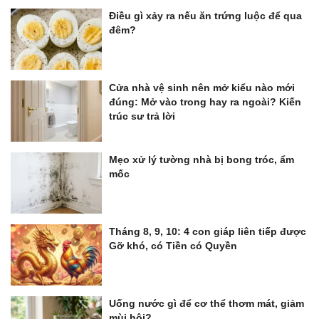
Điều gì xảy ra nếu ăn trứng luộc để qua
đêm?
Cửa nhà vệ sinh nên mở kiểu nào mới
đúng: Mở vào trong hay ra ngoài? Kiến
trúc sư trả lời
Mẹo xử lý tường nhà bị bong tróc, ẩm
mốc
Tháng 8, 9, 10: 4 con giáp liên tiếp được
Gỡ khó, có Tiền có Quyền
Uống nước gì để cơ thể thơm mát, giảm
mùi hôi?