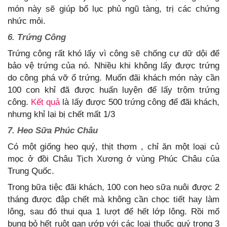
món này sẽ giúp bổ lục phủ ngũ tàng, trị các chứng
nhức mỏi.
6. Trứng Công
Trứng công rất khó lấy vì công sẽ chống cự dữ dội để
bảo vệ trứng của nó. Nhiều khi không lấy được trứng
do công phá vỡ ổ trứng. Muốn đãi khách món này cần
100 con khỉ đã được huấn luyện để lấy trộm trứng
công.
Kết quả
là lấy được 500 trứng công để đãi khách,
nhưng khỉ lại bị chết mất 1/3
7. Heo Sữa Phúc Châu
Có một giống heo quý, thịt thơm , chỉ ăn một loại củ
mọc ở đồi Châu Tịch Xương ở vùng Phúc Châu của
Trung Quốc.
Trong bữa tiệc đãi khách, 100 con heo sữa nuôi được 2
tháng được đập chết mà không cần chọc tiết hay làm
lông, sau đó thui qua 1 lượt để hết lớp lông. Rồi mổ
bụng bỏ hết ruột gan ướp với các loai thuốc quý trong 3