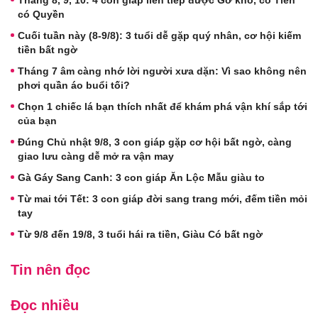
Tháng 8, 9, 10: 4 con giáp liên tiếp được Gỡ khó, có Tiền
có Quyền
Cuối tuần này (8-9/8): 3 tuổi dễ gặp quý nhân, cơ hội kiếm
tiền bất ngờ
Tháng 7 âm càng nhớ lời người xưa dặn: Vì sao không nên
phơi quần áo buổi tối?
Chọn 1 chiếc lá bạn thích nhất để khám phá vận khí sắp tới
của bạn
Đúng Chủ nhật 9/8, 3 con giáp gặp cơ hội bất ngờ, càng
giao lưu càng dễ mở ra vận may
Gà Gáy Sang Canh: 3 con giáp Ăn Lộc Mẫu giàu to
Từ mai tới Tết: 3 con giáp đời sang trang mới, đếm tiền mỏi
tay
Từ 9/8 đến 19/8, 3 tuổi hái ra tiền, Giàu Có bất ngờ
Tin nên đọc
Đọc nhiều