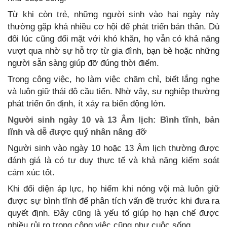
Từ khi còn trẻ, những người sinh vào hai ngày này
thường gặp khá nhiều cơ hội để phát triển bản thân. Dù
đôi lúc cũng đối mặt với khó khăn, họ vẫn có khả năng
vượt qua nhờ sự hỗ trợ từ gia đình, bạn bè hoặc những
người sẵn sàng giúp đỡ đúng thời điểm.
Trong công việc, họ làm việc chăm chỉ, biết lắng nghe
và luôn giữ thái độ cầu tiến. Nhờ vậy, sự nghiệp thường
phát triển ổn định, ít xảy ra biến động lớn.
Người sinh ngày 10 và 13 Âm lịch: Bình tĩnh, bản
lĩnh và dễ được quý nhân nâng đỡ
Người sinh vào ngày 10 hoặc 13 Âm lịch thường được
đánh giá là có tư duy thực tế và khả năng kiểm soát
cảm xúc tốt.
Khi đối diện áp lực, họ hiếm khi nóng vội mà luôn giữ
được sự bình tĩnh để phân tích vấn đề trước khi đưa ra
quyết định. Đây cũng là yếu tố giúp họ hạn chế được
nhiều rủi ro trong công việc cũng như cuộc sống.