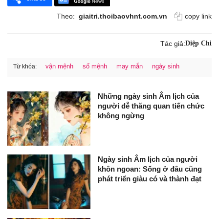
Theo:
giaitri.thoibaovhnt.com.vn
copy link
Tác giả:
Diệp Chi
vận mệnh
số mệnh
may mắn
ngày sinh
Từ khóa:
Những ngày sinh Âm lịch của
người dễ thăng quan tiến chức
không ngừng
Ngày sinh Âm lịch của người
khôn ngoan: Sống ở đâu cũng
phát triển giàu có và thành đạt