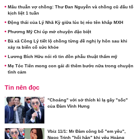
Mâu thuẫn vợ chồng: Thư Đan Nguyễn và chồng cũ đấu tố
kịch liệt 1 tuần
Động thái của Lý Nhã Kỳ giữa lúc bị réo tên khắp MXH
Phương Mỹ Chi úp mở chuyện đặc biệt
Bà xã Công Lý tiết lộ chồng từng đề nghị ly hôn sau khi
xảy ra biến cố sức khỏe
Lương Bích Hữu nói rõ tin đồn phẫu thuật thẩm mỹ
Mẹ Tóc Tiên mong con gái đi thêm bước nữa trong chuyện
tình cảm
Tin nên đọc
"Choáng" với sở thích kì lạ gây "sốc"
của Đàm Vĩnh Hưng
Vbiz 11/1: Mr Đàm công bố "em yêu",
Ngọc Trinh "hối hận" khi yêu Hoàng