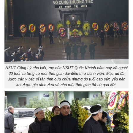
NSƯT Công Lý cho biết, mẹ của NSƯT Quốc Khánh năm nay đã ngoài
80 tuổi và từng có một thời gian dài điều trị ở bệnh viện. Mặc dù đã
được các y bác sĩ tận tình cứu chữa nhưng do tuổi cao sức yếu nên
khi được gia đình đưa về nhà một thời gian thì bà qua đời.