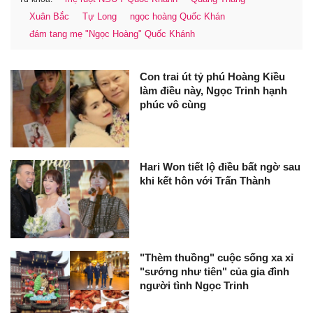
Xuân Bắc
Tự Long
ngọc hoàng Quốc Khán
đám tang mẹ "Ngọc Hoàng" Quốc Khánh
Con trai út tỷ phú Hoàng Kiều
làm điều này, Ngọc Trinh hạnh
phúc vô cùng
Hari Won tiết lộ điều bất ngờ sau
khi kết hôn với Trấn Thành
"Thèm thuồng" cuộc sống xa xỉ
"sướng như tiên" của gia đình
người tình Ngọc Trinh