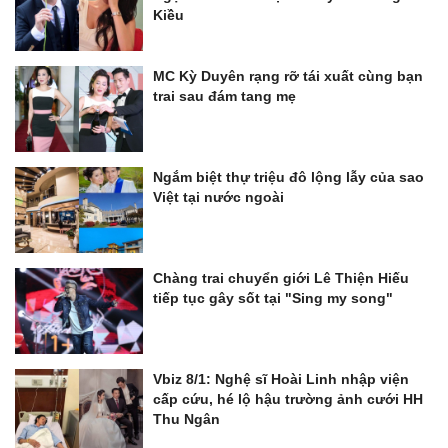
Kiều
MC Kỳ Duyên rạng rỡ tái xuất cùng bạn
trai sau đám tang mẹ
Ngắm biệt thự triệu đô lộng lẫy của sao
Việt tại nước ngoài
Chàng trai chuyển giới Lê Thiện Hiếu
tiếp tục gây sốt tại "Sing my song"
Vbiz 8/1: Nghệ sĩ Hoài Linh nhập viện
cấp cứu, hé lộ hậu trường ảnh cưới HH
Thu Ngân