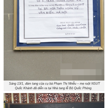
Sáng 13/1, đám tang của cụ bà Phạm Thị Nhiễu – mẹ ruột NSƯT
Quốc Khánh đã diễn ra tại Nhà tang lễ Bộ Quốc Phòng.