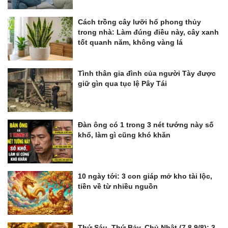
Cách trồng cây lưỡi hổ phong thủy
trong nhà: Làm đúng điều này, cây xanh
tốt quanh năm, không vàng lá
Tình thân gia đình của người Tày được
giữ gìn qua tục lệ Pây Tái
Đàn ông có 1 trong 3 nét tướng này số
khổ, làm gì cũng khó khăn
10 ngày tới: 3 con giáp mở kho tài lộc,
tiền về từ nhiều nguồn
Thứ Sáu, Thứ Bảy, Chủ Nhật (7,8,9/8): 3