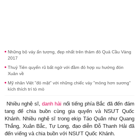
Những bộ váy ấn tượng, đẹp nhất trên thảm đỏ Quả Cầu Vàng
2017
Thuỷ Tiên quyến rũ bất ngờ với đầm đỏ hợp xu hướng đón
Xuân về
Mỹ nhân Việt "đỏ mặt" với những chiếc váy "mỏng hơn sương"
kích thích trí tò mò
Nhiều nghệ sĩ,
danh hài
nổi tiếng phía Bắc đã đến đám
tang để chia buồn cùng gia quyến và NSƯT Quốc
Khánh. Nhiều nghệ sĩ trong ekip Táo Quân như Quang
Thắng, Xuân Bắc, Tự Long, đạo diễn Đỗ Thanh Hải đã
đến viếng và chia buồn với NSƯT Quốc Khánh.