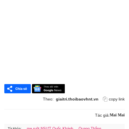
Theo:
giaitri.thoibaovhnt.vn
copy link
Tác giả:
Mai Mai
mẹ ruột NSƯT Quốc Khánh
Quang Thắng
Từ khóa: