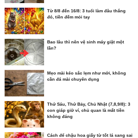
Từ 8/8 đến 16/8: 3 tuổi làm đâu thắng
đó, tiền đếm mỏi tay
Bao lâu thì nên vệ sinh máy giặt một
lần?
Mẹo mài kéo sắc lẹm như mới, không
cần đá mài chuyên dụng
Thứ Sáu, Thứ Bảy, Chủ Nhật (7,8,9/8): 3
con giáp giữ ví, chủ quan là mất tiền
không đáng
Cách để chậu hoa giấy từ tốt lá sang sai