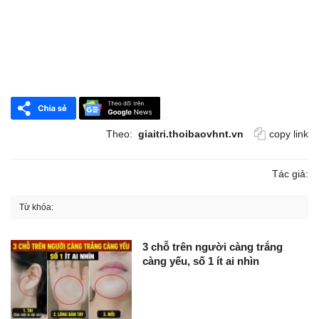
Theo:
giaitri.thoibaovhnt.vn
copy link
Tác giả:
Từ khóa:
3 chỗ trên người càng trắng
càng yếu, số 1 ít ai nhìn