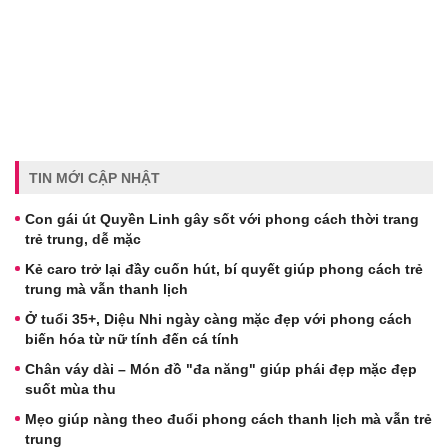
TIN MỚI CẬP NHẬT
Con gái út Quyền Linh gây sốt với phong cách thời trang
trẻ trung, dễ mặc
Kẻ caro trở lại đầy cuốn hút, bí quyết giúp phong cách trẻ
trung mà vẫn thanh lịch
Ở tuổi 35+, Diệu Nhi ngày càng mặc đẹp với phong cách
biến hóa từ nữ tính đến cá tính
Chân váy dài – Món đồ "đa năng" giúp phái đẹp mặc đẹp
suốt mùa thu
Mẹo giúp nàng theo đuổi phong cách thanh lịch mà vẫn trẻ
trung