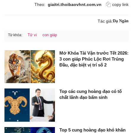
Theo:
giaitri.thoibaovhnt.com.vn
copy link
Tác giả:
Dạ Ngân
Tử vi
con giáp
Từ khóa:
Mở Khóa Tài Vận trước Tết 2026:
3 con giáp Phúc Lộc Rơi Trúng
Đầu, đặc biệt vị trí số 2
Top các cung hoàng đạo có tố
chất lãnh đạo bẩm sinh
Top 5 cung hoàng đạo khó khăn