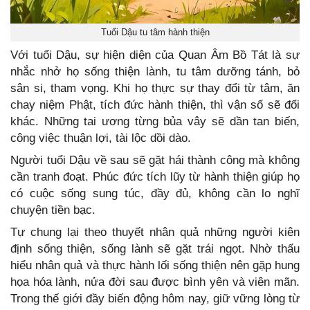
Tuổi Dậu tu tâm hành thiện
Với tuổi Dậu, sự hiện diện của Quan Âm Bồ Tát là sự
nhắc nhở họ sống thiện lành, tu tâm dưỡng tánh, bỏ
sân si, tham vọng. Khi họ thực sự thay đổi từ tâm, ăn
chay niệm Phật, tích đức hành thiện, thì vận số sẽ đổi
khác. Những tai ương từng bủa vây sẽ dần tan biến,
công việc thuận lợi, tài lộc dồi dào.
Người tuổi Dậu về sau sẽ gặt hái thành công mà không
cần tranh đoạt. Phúc đức tích lũy từ hành thiện giúp họ
có cuộc sống sung túc, đầy đủ, không cần lo nghĩ
chuyện tiền bạc.
Tự chung lại theo thuyết nhân quả những người kiên
định sống thiện, sống lành sẽ gặt trái ngọt. Nhờ thấu
hiểu nhân quả và thực hành lối sống thiện nên gặp hung
họa hóa lành, nửa đời sau được bình yên và viên mãn.
Trong thế giới đầy biến động hôm nay, giữ vững lòng từ