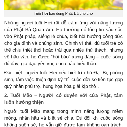
Tuổi Hợi bao dung Phật Bà che chở
Những người tuổi Hợi rất dễ cảm ứng với năng lượng
của Phật Bà Quan Âm. Họ thường có lòng tin sâu sắc
vào Phật pháp, siêng lễ chùa, biết hồi hướng công đức
cho gia đình và chúng sinh. Chính vì thế, dù tuổi trẻ có
thể chịu thiệt thòi hoặc trải qua nhiều thử thách, nhưng
về hậu vận, họ được “hồi báo” xứng đáng – cuộc sống
đủ đầy, gia đạo yên vui, con cháu hiếu thảo.
Đặc biệt, người tuổi Hợi nếu biết trì chú Đại Bi, phóng
sinh, làm việc thiện định kỳ thì cuộc đời sẽ liên tục gặp
quý nhân phù trợ, hung họa hóa giải kịp thời.
2. Tuổi Mão – Người có duyên với cửa Phật, tâm
luôn hướng thiện
Người tuổi Mão mang trong mình năng lượng mềm
mỏng, nhân hậu và biết sẻ chia. Dù đôi khi cuộc sống
không suôn sẻ, họ vẫn giữ được tâm không oán trách,