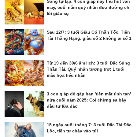
Sống tự lập, 4 con giáp này thu hút vận
may, cuối năm quý nhân đưa đường chỉ
lối giàu sụ
Sau 12/7: 3 tuổi Giàu Có Thần Tốc, Tiền
Tài Thăng Hạng, giàu số 2 không ai số 1
Từ 19 đến 30/6 âm lịch: 3 tuổi Đắc Sủng
Thần Tài, Quý nhân tương trợ; 1 tuổi
mắc họa tiểu nhân
3 con giáp dễ gặp hạn 'tiền mất tình tan'
nửa cuối năm 2025: Coi chừng sa bẫy
đầu tư lừa đảo
15 ngày cuối tháng 7: 3 tuổi Đắc Tài Đắc
Lộc, tiền tự chảy vào túi