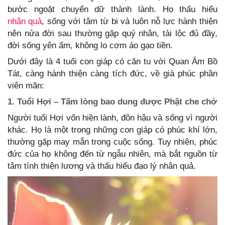
bước ngoặt chuyển dữ thành lành. Họ thấu hiểu
nhân quả
, sống với tâm từ bi và luôn nỗ lực hành thiện
nên nửa đời sau thường gặp quý nhân, tài lộc đủ đầy,
đời sống yên ấm, không lo cơm áo gạo tiền.
Dưới đây là 4 tuổi con giáp có căn tu với Quan Âm Bồ
Tát, càng hành thiện càng tích đức, về già phúc phần
viên mãn:
1. Tuổi Hợi – Tấm lòng bao dung được Phật che chở
Người tuổi Hợi vốn hiền lành, đôn hậu và sống vì người
khác. Họ là một trong những con giáp có phúc khí lớn,
thường gặp may mắn trong cuộc sống. Tuy nhiên, phúc
đức của họ không đến từ ngẫu nhiên, mà bắt nguồn từ
tâm tính thiện lương và thấu hiểu đạo lý nhân quả.