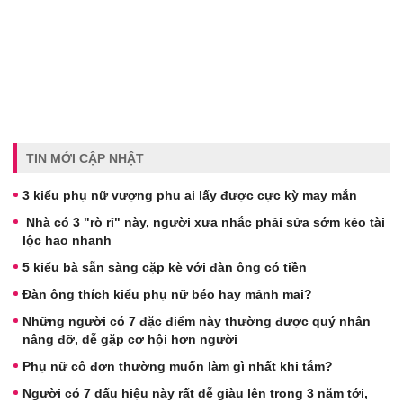
TIN MỚI CẬP NHẬT
3 kiểu phụ nữ vượng phu ai lấy được cực kỳ may mắn
Nhà có 3 "rò rỉ" này, người xưa nhắc phải sửa sớm kẻo tài
lộc hao nhanh
5 kiểu bà sẵn sàng cặp kè với đàn ông có tiền
Đàn ông thích kiểu phụ nữ béo hay mảnh mai?
Những người có 7 đặc điểm này thường được quý nhân
nâng đỡ, dễ gặp cơ hội hơn người
Phụ nữ cô đơn thường muốn làm gì nhất khi tắm?
Người có 7 dấu hiệu này rất dễ giàu lên trong 3 năm tới,