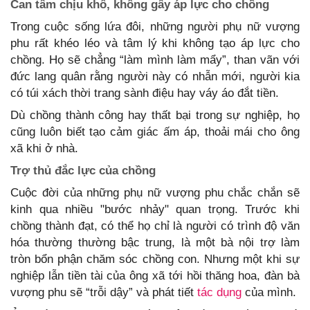
Can tâm chịu khổ, không gây áp lực cho chồng
Trong cuộc sống lứa đôi, những người phụ nữ vượng
phu rất khéo léo và tâm lý khi không tạo áp lực cho
chồng. Họ sẽ chẳng “làm mình làm mẩy”, than vãn với
đức lang quân rằng người này có nhẫn mới, người kia
có túi xách thời trang sành điệu hay váy áo đắt tiền.
Dù chồng thành công hay thất bại trong sự nghiệp, họ
cũng luôn biết tạo cảm giác ấm áp, thoải mái cho ông
xã khi ở nhà.
Trợ thủ đắc lực của chồng
Cuộc đời của những phụ nữ vượng phu chắc chắn sẽ
kinh qua nhiều "bước nhảy" quan trọng. Trước khi
chồng thành đạt, có thể họ chỉ là người có trình độ văn
hóa thường thường bậc trung, là một bà nội trợ làm
tròn bổn phận chăm sóc chồng con. Nhưng một khi sự
nghiệp lẫn tiền tài của ông xã tới hồi thăng hoa, đàn bà
vượng phu sẽ “trỗi dậy” và phát tiết
tác dụng
của mình.