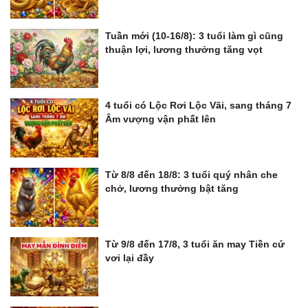
Tuần mới (10-16/8): 3 tuổi làm gì cũng
thuận lợi, lương thưởng tăng vọt
4 tuổi có Lộc Rơi Lộc Vãi, sang tháng 7
Âm vượng vận phất lên
Từ 8/8 đến 18/8: 3 tuổi quý nhân che
chở, lương thưởng bật tăng
Từ 9/8 đến 17/8, 3 tuổi ăn may Tiền cứ
vơi lại đầy