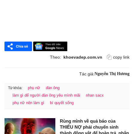
Theo:
khoevadep.com.vn
copy link
Tác giả:
Nguyễn Thị Hương
phụ nữ
đàn ông
Từ khóa:
làm gì để người đàn ông yêu mình mãi
nhan sacx
phụ nữ nên làm gì
bí quyết sống
Rùng mình về quả báo của
THIẾU NỢ phải chuyển sinh
thành động vật để hoàn trả, nhân