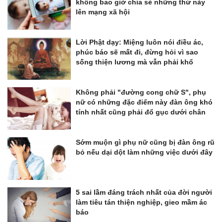
không bao giờ chia sẻ những thứ này
lên mạng xã hội
Lời Phật dạy: Miệng luôn nói điều ác,
phúc báo sẽ mất đi, đừng hỏi vì sao
sống thiện lương mà vẫn phải khổ
Không phải "đường cong chữ S", phụ
nữ có những đặc điểm này đàn ông khó
tính nhất cũng phải đổ gục dưới chân
Sớm muộn gì phụ nữ cũng bị đàn ông rũ
bỏ nếu dại dột làm những việc dưới đây
5 sai lầm đáng trách nhất của đời người
làm tiêu tán thiện nghiệp, gieo mầm ác
báo