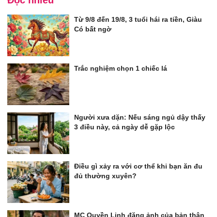
Từ 9/8 đến 19/8, 3 tuổi hái ra tiền, Giàu
Có bất ngờ
Trắc nghiệm chọn 1 chiếc lá
Người xưa dặn: Nếu sáng ngủ dậy thấy
3 điều này, cả ngày dễ gặp lộc
Điều gì xảy ra với cơ thể khi bạn ăn đu
đủ thường xuyên?
MC Quyền Linh đăng ảnh của bản thân