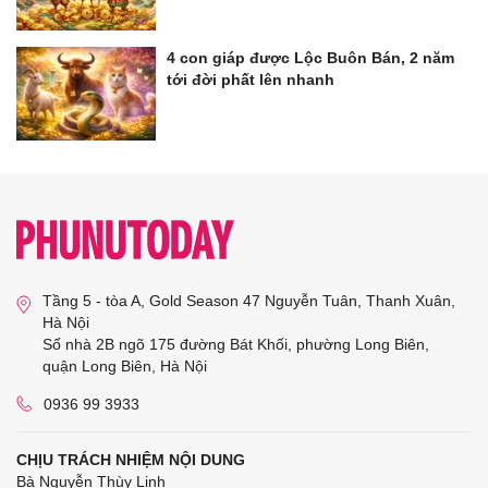
4 con giáp được Lộc Buôn Bán, 2 năm
tới đời phất lên nhanh
Tầng 5 - tòa A, Gold Season 47 Nguyễn Tuân, Thanh Xuân,
Hà Nội
Số nhà 2B ngõ 175 đường Bát Khối, phường Long Biên,
quận Long Biên, Hà Nội
0936 99 3933
CHỊU TRÁCH NHIỆM NỘI DUNG
Bà Nguyễn Thùy Linh