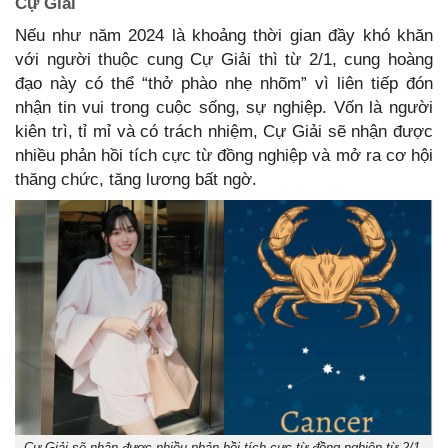
Cự Giải
Nếu như năm 2024 là khoảng thời gian đầy khó khăn
với người thuộc cung Cự Giải thì từ 2/1, cung hoàng
đạo này có thể “thở phào nhẹ nhõm” vì liên tiếp đón
nhận tin vui trong cuộc sống, sự nghiệp. Vốn là người
kiên trì, tỉ mỉ và có trách nhiệm, Cự Giải sẽ nhận được
nhiều phản hồi tích cực từ đồng nghiệp và mở ra cơ hội
thăng chức, tăng lương bất ngờ.
Cự Giải sẽ nhận được nhiều phản hồi tích cực từ đồng nghiệp từ 2/1.