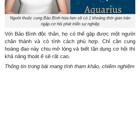
Người thuộc cung Bảo Bình hứa hẹn sẽ có 1 khoảng thời gian tràn
ngập cơ hội phát triển sự nghiệp
Với Bảo Bình độc thân, họ có thể gặp được một người
chân thành và có tính cách phù hợp. Chỉ cần cung
hoàng đạo này chịu mở lòng và biết tận dụng cơ hội thì
khả năng thoát ế sẽ rất cao.
Thông tin trong bài mang tính tham khảo, chiêm nghiệm