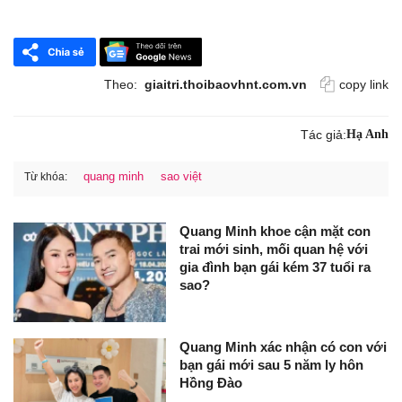
Theo:
giaitri.thoibaovhnt.com.vn
copy link
Tác giả:
Hạ Anh
quang minh
sao việt
Từ khóa:
Quang Minh khoe cận mặt con
trai mới sinh, mối quan hệ với
gia đình bạn gái kém 37 tuổi ra
sao?
Quang Minh xác nhận có con với
bạn gái mới sau 5 năm ly hôn
Hồng Đào