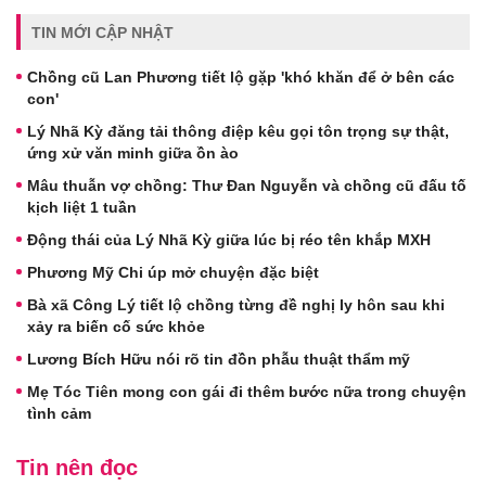
TIN MỚI CẬP NHẬT
Chồng cũ Lan Phương tiết lộ gặp 'khó khăn để ở bên các
con'
Lý Nhã Kỳ đăng tải thông điệp kêu gọi tôn trọng sự thật,
ứng xử văn minh giữa ồn ào
Mâu thuẫn vợ chồng: Thư Đan Nguyễn và chồng cũ đấu tố
kịch liệt 1 tuần
Động thái của Lý Nhã Kỳ giữa lúc bị réo tên khắp MXH
Phương Mỹ Chi úp mở chuyện đặc biệt
Bà xã Công Lý tiết lộ chồng từng đề nghị ly hôn sau khi
xảy ra biến cố sức khỏe
Lương Bích Hữu nói rõ tin đồn phẫu thuật thẩm mỹ
Mẹ Tóc Tiên mong con gái đi thêm bước nữa trong chuyện
tình cảm
Tin nên đọc