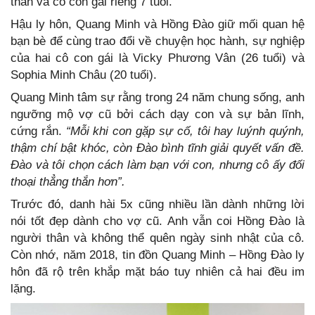
thân và có con gái riêng 7 tuổi.
Hậu ly hôn, Quang Minh và Hồng Đào giữ mối quan hệ
bạn bè để cùng trao đổi về chuyện học hành, sự nghiệp
của hai cô con gái là Vicky Phương Vân (26 tuổi) và
Sophia Minh Châu (20 tuổi).
Quang Minh tâm sự rằng trong 24 năm chung sống, anh
ngưỡng mộ vợ cũ bởi cách dạy con và sự bản lĩnh,
cứng rắn.
“Mỗi khi con gặp sự cố, tôi hay luýnh quýnh,
thậm chí bật khóc, còn Đào bình tĩnh giải quyết vấn đề.
Đào và tôi chọn cách làm bạn với con, nhưng cô ấy đối
thoại thẳng thắn hơn”.
Trước đó, danh hài 5x cũng nhiều lần dành những lời
nói tốt đẹp dành cho vợ cũ. Anh vẫn coi Hồng Đào là
người thân và không thể quên ngày sinh nhật của cô.
Còn nhớ, năm 2018, tin đồn Quang Minh – Hồng Đào ly
hôn đã rộ trên khắp mặt báo tuy nhiên cả hai đều im
lặng.