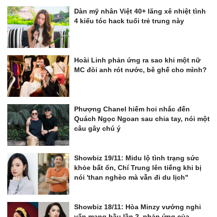
Dàn mỹ nhân Việt 40+ lăng xê nhiệt tình
4 kiểu tóc hack tuổi trẻ trung này
Hoài Linh phản ứng ra sao khi một nữ
MC đòi anh rót nước, bê ghế cho mình?
Phượng Chanel hiếm hoi nhắc đến
Quách Ngọc Ngoan sau chia tay, nói một
câu gây chú ý
Showbiz 19/11: Midu lộ tình trạng sức
khỏe bất ổn, Chí Trung lên tiếng khi bị
nói 'than nghèo mà vẫn đi du lịch"
Showbiz 18/11: Hòa Minzy vướng nghi
vấn mang bầu lần 2, phản ứng của