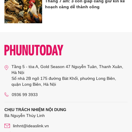
Tháng 7 âm: 3 con giáp càng giữ kín kế
hoạch càng dễ thành công
Tầng 5 - tòa A, Gold Season 47 Nguyễn Tuân, Thanh Xuân,
Hà Nội
Số nhà 2B ngõ 175 đường Bát Khối, phường Long Biên,
quận Long Biên, Hà Nội
0936 99 3933
CHỊU TRÁCH NHIỆM NỘI DUNG
Bà Nguyễn Thùy Linh
linhnt@ideaslink.vn