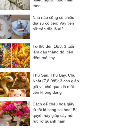
nhiều người muốn làm
theo
Nhà nào cũng có chiếc
đĩa sứ cô tiên: Vậy tiên
nữ trên đĩa là ai?
Từ 8/8 đến 16/8: 3 tuổi
làm đâu thắng đó, tiền
đếm mỏi tay
Thứ Sáu, Thứ Bảy, Chủ
Nhật (7,8,9/8): 3 con giáp
giữ ví, chủ quan là mất
tiền không đáng
Cách để chậu hoa giấy
từ tốt lá sang sai hoa: Bí
quyết này giúp cây nở
rực rỡ quanh năm