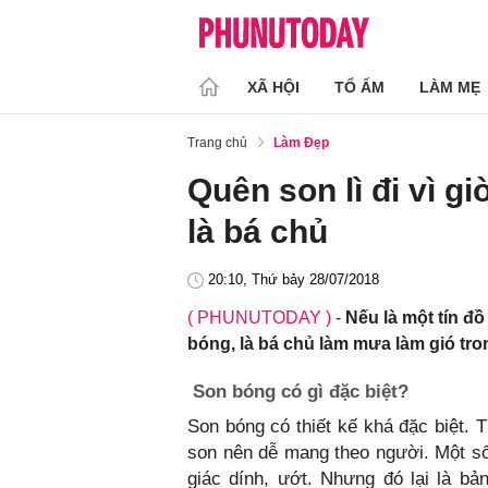
XÃ HỘI
TỔ ẤM
LÀM MẸ
Trang chủ
Làm Đẹp
Quên son lì đi vì g
là bá chủ
20:10, Thứ bảy 28/07/2018
( PHUNUTODAY )
-
Nếu là một tín đ
bóng, là bá chủ làm mưa làm gió tro
Son bóng có gì đặc biệt?
Son bóng có thiết kế khá đặc biệt. 
son nên dễ mang theo người. Một số
giác dính, ướt. Nhưng đó lại là bả