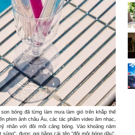
 son bóng đã từng làm mưa làm gió trên khắp thế
ến phim ảnh châu Âu, các tác phẩm video âm nhạc,
 mỹ nhân với đôi môi căng bóng. Vào khoảng năm
t sủng", được gọi bằng cái tên "đôi môi bóng dầu".