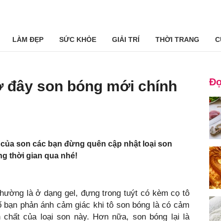
LÀM ĐẸP
SỨC KHỎE
GIẢI TRÍ
THỜI TRANG
C
Đọ
iờ đây son bóng mới chính
ồ của son các bạn đừng quên cập nhật loại son
ng thời gian qua nhé!
Thường là ở dạng gel, đựng trong tuýt có kèm cọ tô
 bạn phản ánh cảm giác khi tô son bóng là có cảm
n chất của loại son này. Hơn nữa, son bóng lại là