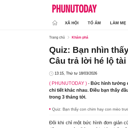
XÃ HỘI
TỔ ẤM
LÀM MẸ
Trang chủ
Khám phá
Quiz: Bạn nhìn thấy
Câu trả lời hé lộ tà
13:15, Thứ tư 18/03/2026
( PHUNUTODAY )
-
Bức hình tưởng 
chi tiết khác nhau. Điều bạn thấy đầu
trong 3 tháng tới.
Quiz: Bạn thấy con chim hay con mèo trướ
Đôi khi chỉ một bức hình đơn giản 