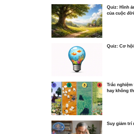
Quiz: Hình ản
của cuộc đời
Quiz: Cơ hội
Trắc nghiệm 
hay không th
Suy giảm trí