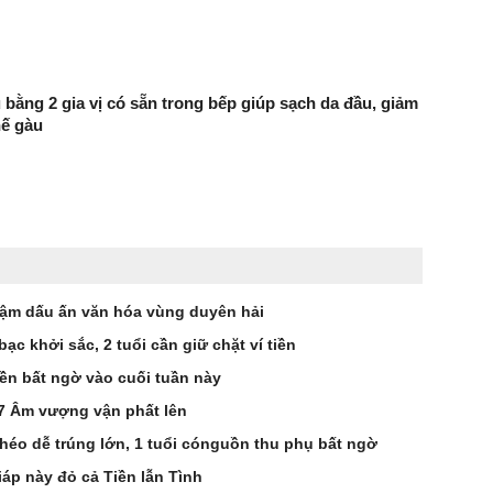
 bằng 2 gia vị có sẵn trong bếp giúp sạch da đầu, giảm
hế gàu
ậm dấu ấn văn hóa vùng duyên hải
 bạc khởi sắc, 2 tuổi cần giữ chặt ví tiền
ền bất ngờ vào cuối tuần này
 7 Âm vượng vận phất lên
khéo dễ trúng lớn, 1 tuổi cónguồn thu phụ bất ngờ
iáp này đỏ cả Tiền lẫn Tình