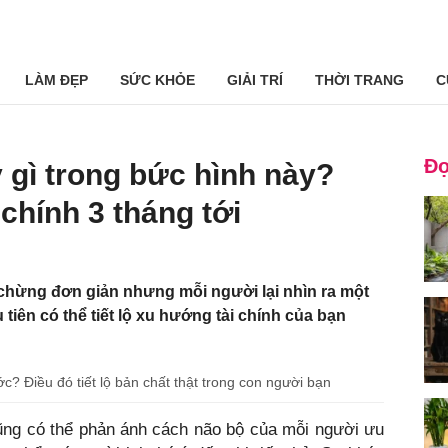
LÀM ĐẸP
SỨC KHỎE
GIẢI TRÍ
THỜI TRANG
C
Đọ
 gì trong bức hình này?
i chính 3 tháng tới
chừng đơn giản nhưng mỗi người lại nhìn ra một
 tiên có thể tiết lộ xu hướng tài chính của bạn
c? Điều đó tiết lộ bản chất thật trong con người bạn
cũng có thể phản ánh cách não bộ của mỗi người ưu