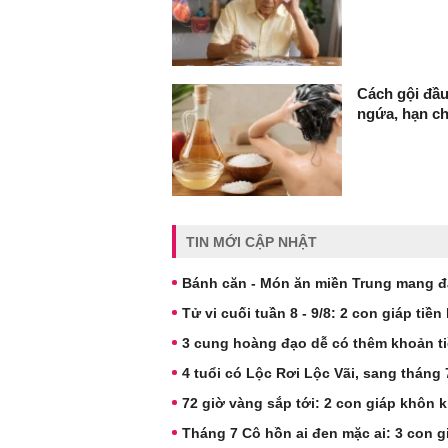
Cách gội đầu
ngứa, hạn c
TIN MỚI CẬP NHẬT
Bánh căn - Món ăn miền Trung mang đ
Tử vi cuối tuần 8 - 9/8: 2 con giáp tiền
3 cung hoàng đạo dễ có thêm khoản ti
4 tuổi có Lộc Rơi Lộc Vãi, sang tháng
72 giờ vàng sắp tới: 2 con giáp khôn 
Tháng 7 Cô hồn ai đen mặc ai: 3 con g