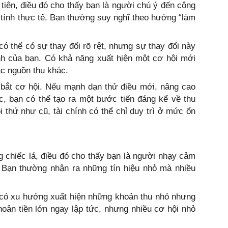
 tiên, điều đó cho thấy bạn là người chú ý đến công
 tính thực tế. Bạn thường suy nghĩ theo hướng “làm
 có thể có sự thay đổi rõ rệt, nhưng sự thay đổi này
nh của bạn. Có khả năng xuất hiện một cơ hội mới
ặc nguồn thu khác.
 bắt cơ hội. Nếu mạnh dạn thử điều mới, nâng cao
c, bạn có thể tạo ra một bước tiến đáng kể về thu
 thứ như cũ, tài chính có thể chỉ duy trì ở mức ổn
g chiếc lá, điều đó cho thấy bạn là người nhạy cảm
t. Bạn thường nhận ra những tín hiệu nhỏ mà nhiều
n có xu hướng xuất hiện những khoản thu nhỏ nhưng
khoản tiền lớn ngay lập tức, nhưng nhiều cơ hội nhỏ