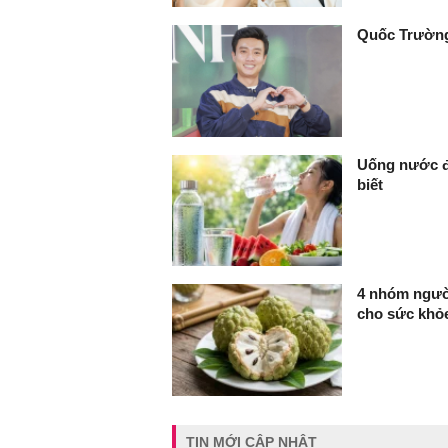
Quốc Trường
Uống nước đ
biết
4 nhóm người
cho sức khỏ
TIN MỚI CẬP NHẬT