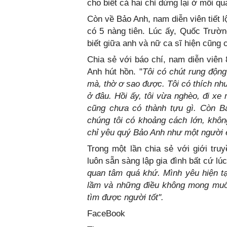
cho biết cả hai chỉ dừng lại ở mối qu
Còn về Bảo Anh, nam diễn viên tiết 
có 5 nàng tiên. Lúc ấy, Quốc Trườ
biết giữa anh và nữ ca sĩ hiện cũng c
Chia sẻ với báo chí, nam diễn viên
Anh hút hồn. "
Tôi có chút rung độn
mà, thờ ơ sao được. Tôi có thích nhưn
ở đâu. Hồi ấy, tôi vừa nghèo, đi xe
cũng chưa có thành tựu gì. Còn Bả
chúng tôi có khoảng cách lớn, khôn
chỉ yêu quý Bảo Anh như một người 
Trong một lần chia sẻ với giới tr
luôn sẵn sàng lập gia đình bất cứ lú
quan tâm quá khứ. Mình yêu hiện tạ
lầm và những điều không mong muốn
tìm được người tốt".
FaceBook