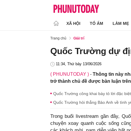
XÃ HỘI
TỔ ẤM
LÀM MẸ
Trang chủ
Giải trí
Quốc Trường dự đị
11:34, Thứ bảy 13/06/2026
( PHUNUTODAY )
-
Thông tin này n
trở thành chủ đề được bàn luận trên
Quốc Trường công khai bày tỏ lời đặc biệ
Quốc Trường hỏi thẳng Bảo Anh về tình y
Trong buổi livestream gần đây, Quố
chuyện xoay quanh cuộc sống cũng 
các khách mời, nam diễn viên bất n