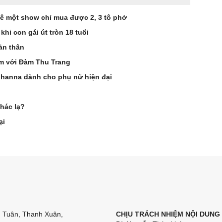
 xê một show chỉ mua được 2, 3 tô phở
hi con gái út tròn 18 tuổi
bản thân
ảm với Đàm Thu Trang
ihanna dành cho phụ nữ hiện đại
hác lạ?
ại
n Tuân, Thanh Xuân,
CHỊU TRÁCH NHIỆM NỘI DUNG