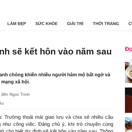
LÀM ĐẸP
SỨC KHỎE
GIẢI TRÍ
THỜI TRANG
C
Đọ
nh sẽ kết hôn vào năm sau
hanh chóng khiến nhiều người hâm mộ bất ngờ và
 mạng xã hội.
t đến Ngọc Trinh
êu
c Trường thoải mái giao lưu và chia sẻ nhiều câu
như công việc. Đáng chú ý, khi trò chuyện cùng
gờ cho biết dự định sẽ kết hôn vào năm sau. Thông