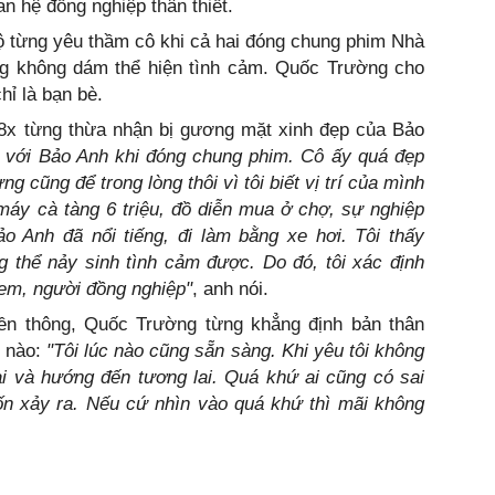
an hệ đồng nghiệp thân thiết.
lộ từng yêu thầm cô khi cả hai đóng chung phim Nhà
ng không dám thể hiện tình cảm. Quốc Trường cho
hỉ là bạn bè.
 8x từng thừa nhận bị gương mặt xinh đẹp của Bảo
g với Bảo Anh khi đóng chung phim. Cô ấy quá đẹp
g cũng để trong lòng thôi vì tôi biết vị trí của mình
 máy cà tàng 6 triệu, đồ diễn mua ở chợ, sự nghiệp
o Anh đã nổi tiếng, đi làm bằng xe hơi. Tôi thấy
g thể nảy sinh tình cảm được. Do đó, tôi xác định
em, người đồng nghiệp"
, anh nói.
uyền thông, Quốc Trường từng khẳng định bản thân
c nào:
"Tôi lúc nào cũng sẵn sàng. Khi yêu tôi không
i và hướng đến tương lai. Quá khứ ai cũng có sai
 xảy ra. Nếu cứ nhìn vào quá khứ thì mãi không