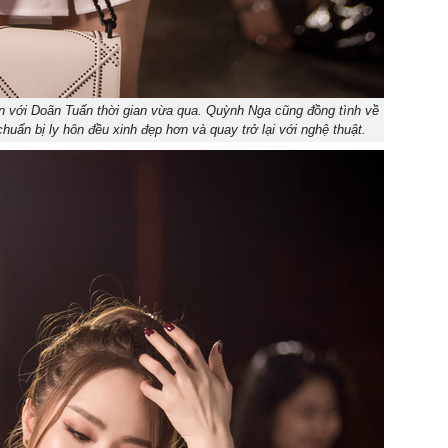
ồn với Doãn Tuấn thời gian vừa qua. Quỳnh Nga cũng đồng tình về
huẩn bị ly hôn đều xinh đẹp hơn và quay trở lại với nghệ thuật.