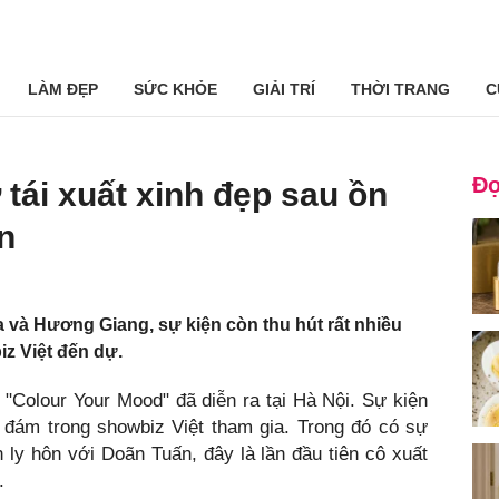
LÀM ĐẸP
SỨC KHỎE
GIẢI TRÍ
THỜI TRANG
C
Đọ
tái xuất xinh đẹp sau ồn
n
và Hương Giang, sự kiện còn thu hút rất nhiều
z Việt đến dự.
ề "Colour Your Mood" đã diễn ra tại Hà Nội. Sự kiện
 đám trong showbiz Việt tham gia. Trong đó có sự
ly hôn với Doãn Tuấn, đây là lần đầu tiên cô xuất
.