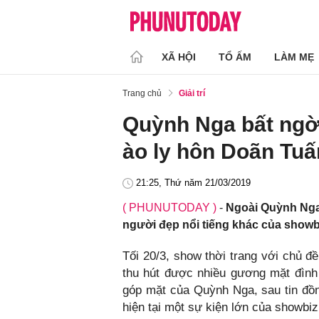
XÃ HỘI
TỔ ẤM
LÀM MẸ
Trang chủ
Giải trí
Quỳnh Nga bất ngờ 
ào ly hôn Doãn Tuấ
21:25, Thứ năm 21/03/2019
( PHUNUTODAY )
-
Ngoài Quỳnh Nga 
người đẹp nổi tiếng khác của showbi
Tối 20/3, show thời trang với chủ đ
thu hút được nhiều gương mặt đình
góp mặt của Quỳnh Nga, sau tin đồn 
hiện tại một sự kiện lớn của showbiz