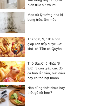
vào trong hay ra ngoài?
Kiến trúc sư trả lời
Mẹo xử lý tường nhà bị
bong tróc, ẩm mốc
Tháng 8, 9, 10: 4 con
giáp liên tiếp được Gỡ
khó, có Tiền có Quyền
Thứ Bảy,Chủ Nhật (8-
9/8): 3 con giáp cực đỏ
cả tình lẫn tiền, biết điều
này có thể bật mạnh
Nên dùng thớt nhựa hay
thớt gỗ tốt hơn?