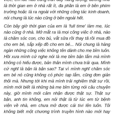
là thời gian em ở nhà rất ít, đa phần là em ở bên phiim
trường hoặc là ra ngoài với những công tác kinh doanh,
nói chung là lúc nào cũng ở bên ngoài hết.
Còn bây giờ thời gian của em là 'full time' làm mẹ, lúc
nào cũng ở nhà. Mở mắt ra là mọi công việc ở nhà, nào
là chăm sóc con, cho bú, vắt sữa rồi thay tã rồi mua đồ
cho em bé, sắp xếp đồ cho em bé... Nói chung là hàng
ngàn những công việc không tên dành cho mẹ bỉm luôn.
Hồi xưa mình cứ nghe nói là mẹ bỉm bận lắm mà mình
không có hiểu được, bản thân mình chưa trải qua. Mình
cứ nghĩ là bận là bận sao? Tại vì mình nghĩ chăm sóc
em bé nó cũng không có phức tạp lắm, cũng đơn giản
thôi mà. Nhưng tới khi mà mình trải nghiệm thật sự rồi,
mình mới biết là những bà mẹ bỉm từng nói câu chuyện
này, giờ mình mới cảm nhận được thật sự. Thật sự
bận, anh tin không, em nói thật là từ lúc em từ bệnh
viện về nhà, em chưa mở được cái tivi lên luôn. Tôi
không biết một chương trình truyền hình nào mới hay