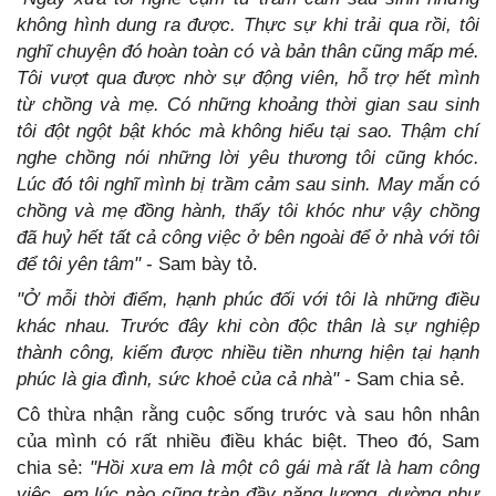
không hình dung ra được. Thực sự khi trải qua rồi, tôi
nghĩ chuyện đó hoàn toàn có và bản thân cũng mấp mé.
Tôi vượt qua được nhờ sự động viên, hỗ trợ hết mình
từ chồng và mẹ.
Có những khoảng thời gian sau sinh
tôi đột ngột bật khóc mà không hiểu tại sao. Thậm chí
nghe chồng nói những lời yêu thương tôi cũng khóc.
Lúc đó tôi nghĩ mình bị trầm cảm sau sinh. May mắn có
chồng và mẹ đồng hành, thấy tôi khóc như vậy chồng
đã huỷ hết tất cả công việc ở bên ngoài để ở nhà với tôi
để tôi yên tâm"
- Sam bày tỏ.
"Ở mỗi thời điểm, hạnh phúc đối với tôi là những điều
khác nhau. Trước đây khi còn độc thân là sự nghiệp
thành công, kiếm được nhiều tiền nhưng hiện tại hạnh
phúc là gia đình, sức khoẻ của cả nhà"
- Sam chia sẻ.
Cô thừa nhận rằng cuộc sống trước và sau hôn nhân
của mình có rất nhiều điều khác biệt. Theo đó, Sam
chia sẻ:
"Hồi xưa em là một cô gái mà rất là ham công
việc, em lúc nào cũng tràn đầy năng lượng, dường như