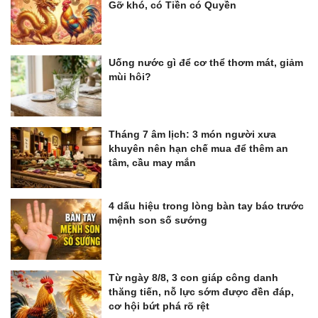
Gỡ khó, có Tiền có Quyền
Uống nước gì để cơ thể thơm mát, giảm
mùi hôi?
Tháng 7 âm lịch: 3 món người xưa
khuyên nên hạn chế mua để thêm an
tâm, cầu may mắn
4 dấu hiệu trong lòng bàn tay báo trước
mệnh son số sướng
Từ ngày 8/8, 3 con giáp công danh
thăng tiến, nỗ lực sớm được đền đáp,
cơ hội bứt phá rõ rệt