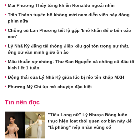
Mai Phương Thúy từng khiến Ronaldo ngoái nhìn
Trấn Thành tuyên bố không mời nam diễn viên này đóng
phim nữa
Chồng cũ Lan Phương tiết lộ gặp 'khó khăn để ở bên các
con'
Lý Nhã Kỳ đăng tải thông điệp kêu gọi tôn trọng sự thật,
ứng xử văn minh giữa ồn ào
Mâu thuẫn vợ chồng: Thư Đan Nguyễn và chồng cũ đấu tố
kịch liệt 1 tuần
Động thái của Lý Nhã Kỳ giữa lúc bị réo tên khắp MXH
Phương Mỹ Chi úp mở chuyện đặc biệt
Tin nên đọc
"Tiểu Long nữ" Lý Nhược Đồng luôn
thực hiện loạt thói quen cơ bản này để
"là phẳng" nếp nhăn vùng cổ