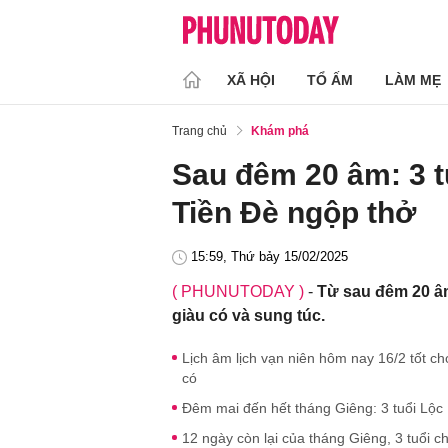
XÃ HỘI
TỔ ẤM
LÀM MẸ
Trang chủ
Khám phá
Sau đêm 20 âm: 3 t
Tiền Đè ngộp thở
15:59, Thứ bảy 15/02/2025
( PHUNUTODAY )
-
Từ sau đêm 20 âm
giàu có và sung túc.
Lịch âm lịch vạn niên hôm nay 16/2 tốt cho
có
Đêm mai đến hết tháng Giêng: 3 tuổi Lộc 
12 ngày còn lại của tháng Giêng, 3 tuổi chơ