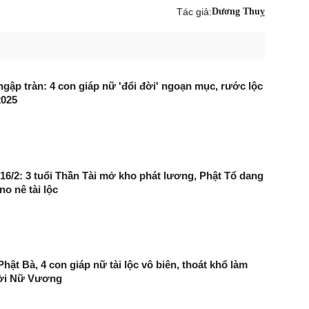
Tác giả:
Dương Thuỵ
gập tràn: 4 con giáp nữ 'đổi đời' ngoạn mục, rước lộc
2025
16/2: 3 tuổi Thần Tài mở kho phát lương, Phật Tổ dang
no nê tài lộc
hật Bà, 4 con giáp nữ tài lộc vô biên, thoát khổ làm
đời Nữ Vương