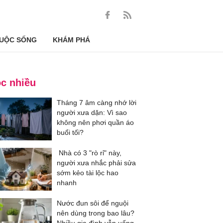
UỘC SỐNG
KHÁM PHÁ
c nhiều
Tháng 7 âm càng nhớ lời
người xưa dặn: Vì sao
không nên phơi quần áo
buổi tối?
Nhà có 3 "rò rỉ" này,
người xưa nhắc phải sửa
sớm kẻo tài lộc hao
nhanh
Nước đun sôi để nguội
nên dùng trong bao lâu?