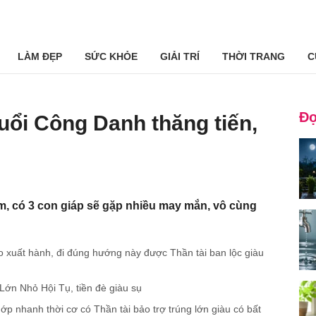
LÀM ĐẸP
SỨC KHỎE
GIẢI TRÍ
THỜI TRANG
C
Đọ
uổi Công Danh thăng tiến,
, có 3 con giáp sẽ gặp nhiều may mắn, vô cùng
 xuất hành, đi đúng hướng này được Thần tài ban lộc giàu
Lớn Nhỏ Hội Tụ, tiền đè giàu sụ
́p nhanh thời cơ có Thần tài bảo trợ trúng lớn giàu có bất