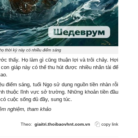
họ thời kỳ này có nhiều điểm sáng
 thấy. Họ làm gì cũng thuận lợi và trôi chảy. Hợi
ì, con giáp này có thể thu hút được nhiều nhân tài để
cao.
iều điểm sáng, tuổi Ngọ sử dụng nguồn tiền nhàn rỗi
anh thuộc lĩnh vực sở trường. Những khoản tiền đầu
 có cuộc sống đủ đầy, sung túc.
hiêm nghiệm, tham khảo
Theo:
giaitri.thoibaovhnt.com.vn
copy link