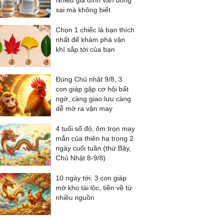
Nhiều gia đình vẫn uống
sai mà không biết
Chọn 1 chiếc lá bạn thích
nhất để khám phá vận
khí sắp tới của bạn
Đúng Chủ nhật 9/8, 3
con giáp gặp cơ hội bất
ngờ, càng giao lưu càng
dễ mở ra vận may
4 tuổi số đỏ, ôm trọn may
mắn của thiên hạ trong 2
ngày cuối tuần (thứ Bảy,
Chủ Nhật 8-9/8)
10 ngày tới: 3 con giáp
mở kho tài lộc, tiền về từ
nhiều nguồn