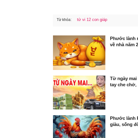
tử vi 12 con giáp
Từ khóa:
FaceBook
Phước lành n
về nhà năm 
Từ ngày mai 
tay che chở, 
Phước lành P
giàu, sống 