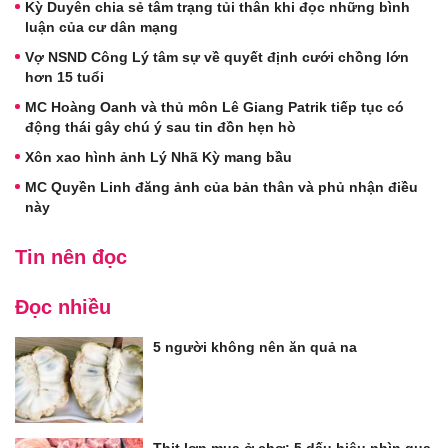
Kỳ Duyên chia sẻ tâm trạng tủi thân khi đọc những bình
luận của cư dân mạng
Vợ NSND Công Lý tâm sự về quyết định cưới chồng lớn
hơn 15 tuổi
MC Hoàng Oanh và thủ môn Lê Giang Patrik tiếp tục có
động thái gây chú ý sau tin đồn hẹn hò
Xôn xao hình ảnh Lý Nhã Kỳ mang bầu
MC Quyền Linh đăng ảnh của bản thân và phủ nhận điều
này
Tin nên đọc
Đọc nhiều
5 người không nên ăn quả na
Thịt lợn mua ở chợ: 5 dấu hiệu nhìn qua