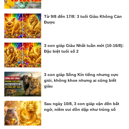
Từ 9/8 đến 17/8: 3 tuổi Giàu Không Cản
Được
3 con giáp Giàu Nhất tuần mới (10-16/8):
Đặc biệt tuổi số 2
3 con giáp Sống Kín tiếng nhưng cực
giỏi, không khoe nhưng ai cũng biết
giàu
Sau ngày 10/8, 3 con giáp vận đến bất
ngờ, niềm vui dồn dập như trúng số