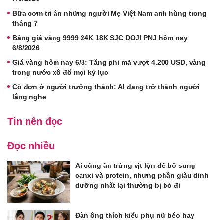
Bữa cơm tri ân những người Mẹ Việt Nam anh hùng trong
tháng 7
Bảng giá vàng 9999 24K 18K SJC DOJI PNJ hôm nay
6/8/2026
Giá vàng hôm nay 6/8: Tăng phi mã vượt 4.200 USD, vàng
trong nước xô đổ mọi kỷ lục
Cô đơn ở người trưởng thành: AI đang trở thành người
lắng nghe
Tin nên đọc
Đọc nhiều
Ai cũng ăn trứng vịt lộn để bổ sung
canxi và protein, nhưng phần giàu dinh
dưỡng nhất lại thường bị bỏ đi
Đàn ông thích kiểu phụ nữ béo hay