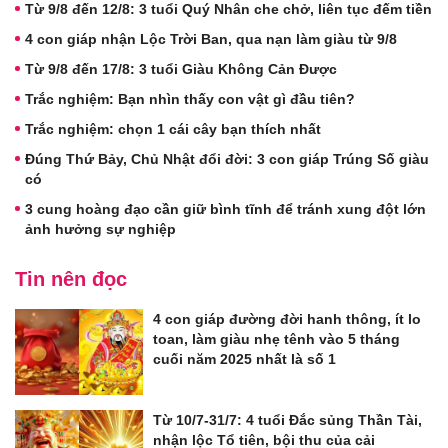
Từ 9/8 đến 12/8: 3 tuổi Quý Nhân che chở, liên tục đếm tiền
4 con giáp nhận Lộc Trời Ban, qua nạn làm giàu từ 9/8
Từ 9/8 đến 17/8: 3 tuổi Giàu Không Cản Được
Trắc nghiệm: Bạn nhìn thấy con vật gì đầu tiên?
Trắc nghiệm: chọn 1 cái cây bạn thích nhất
Đúng Thứ Bảy, Chủ Nhật đổi đời: 3 con giáp Trúng Số giàu
có
3 cung hoàng đạo cần giữ bình tĩnh để tránh xung đột lớn
ảnh hưởng sự nghiệp
Tin nên đọc
4 con giáp đường đời hanh thông, ít lo
toan, làm giàu nhẹ tênh vào 5 tháng
cuối năm 2025 nhất là số 1
Từ 10/7-31/7: 4 tuổi Đắc sủng Thần Tài,
nhận lộc Tổ tiên, bội thu của cải