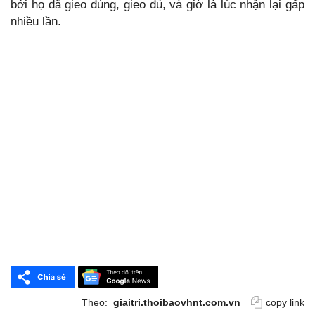
bởi họ đã gieo đúng, gieo đủ, và giờ là lúc nhận lại gấp
nhiều lần.
Theo:
giaitri.thoibaovhnt.com.vn
copy link