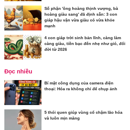
Số phận 'ông hoàng thịnh vượng, bà
hoàng giàu sang' đã định sẵn: 3 con
giáp hậu vận vừa giàu có vừa khỏe
mạnh
4 con giáp trời sinh bản lĩnh, càng làm
càng giàu, tiền bạc đến nhẹ như gió, đổi
đời từ 2026
Đọc nhiều
Bí mật công dụng của camera điện
thoại: Hóa ra không chỉ để chụp ảnh
5 thói quen giúp vùng cổ chậm lão hóa
và luôn mịn màng