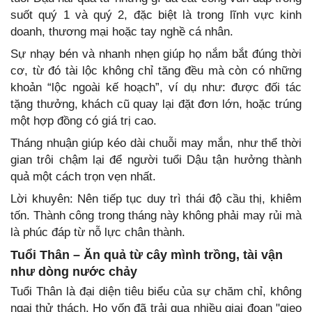
suốt quý 1 và quý 2, đặc biệt là trong lĩnh vực kinh
doanh, thương mại hoặc tay nghề cá nhân.
Sự nhạy bén và nhanh nhẹn giúp họ nắm bắt đúng thời
cơ, từ đó tài lộc không chỉ tăng đều mà còn có những
khoản “lộc ngoài kế hoạch”, ví dụ như: được đối tác
tặng thưởng, khách cũ quay lại đặt đơn lớn, hoặc trúng
một hợp đồng có giá trị cao.
Tháng nhuận giúp kéo dài chuỗi may mắn, như thể thời
gian trôi chậm lại để người tuổi Dậu tận hưởng thành
quả một cách trọn vẹn nhất.
Lời khuyên: Nên tiếp tục duy trì thái độ cầu thị, khiêm
tốn. Thành công trong tháng này không phải may rủi mà
là phúc đáp từ nỗ lực chân thành.
Tuổi Thân – Ăn quả từ cây mình trồng, tài vận
như dòng nước chảy
Tuổi Thân là đại diện tiêu biểu của sự chăm chỉ, không
ngại thử thách. Họ vốn đã trải qua nhiều giai đoạn "gieo