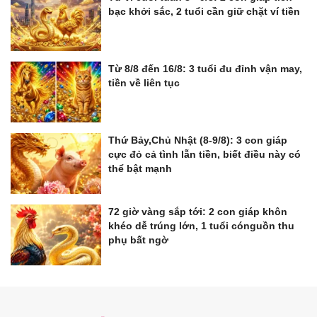
bạc khởi sắc, 2 tuổi cần giữ chặt ví tiền
Từ 8/8 đến 16/8: 3 tuổi đu đỉnh vận may,
tiền về liên tục
Thứ Bảy,Chủ Nhật (8-9/8): 3 con giáp
cực đỏ cả tình lẫn tiền, biết điều này có
thể bật mạnh
72 giờ vàng sắp tới: 2 con giáp khôn
khéo dễ trúng lớn, 1 tuổi cónguồn thu
phụ bất ngờ