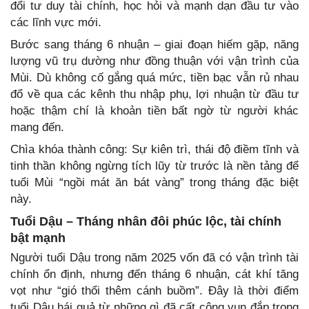
đổi tư duy tài chính, học hỏi và mạnh dạn đầu tư vào
các lĩnh vực mới.
Bước sang tháng 6 nhuận – giai đoạn hiếm gặp, năng
lượng vũ trụ dường như đồng thuận với vận trình của
Mùi. Dù không cố gắng quá mức, tiền bạc vẫn rủ nhau
đổ về qua các kênh thu nhập phụ, lợi nhuận từ đầu tư
hoặc thậm chí là khoản tiền bất ngờ từ người khác
mang đến.
Chìa khóa thành công: Sự kiên trì, thái độ điềm tĩnh và
tinh thần không ngừng tích lũy từ trước là nền tảng để
tuổi Mùi “ngồi mát ăn bát vàng” trong tháng đặc biệt
này.
Tuổi Dậu – Tháng nhân đôi phúc lộc, tài chính
bật mạnh
Người tuổi Dậu trong năm 2025 vốn đã có vận trình tài
chính ổn định, nhưng đến tháng 6 nhuận, cát khí tăng
vọt như “gió thổi thêm cánh buồm”. Đây là thời điểm
tuổi Dậu hái quả từ những gì đã cất công vun đắp trong