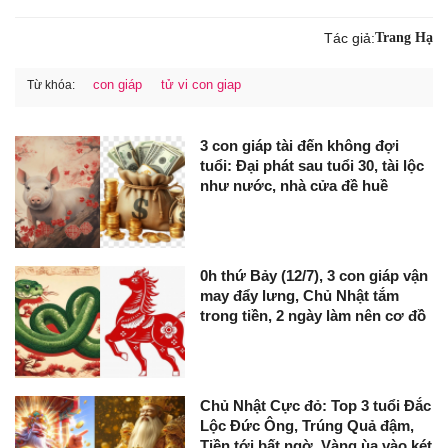
Tác giả:
Trang Hạ
con giáp
tử vi con giap
Từ khóa:
3 con giáp tài đến không đợi
tuổi: Đại phát sau tuổi 30, tài lộc
như nước, nhà cửa đề huề
0h thứ Bảy (12/7), 3 con giáp vận
may đẩy lưng, Chủ Nhật tắm
trong tiền, 2 ngày làm nên cơ đồ
Chủ Nhật Cực đỏ: Top 3 tuổi Đắc
Lộc Đức Ông, Trúng Quả đậm,
Tiền tới bất ngờ, Vàng ùa vào két