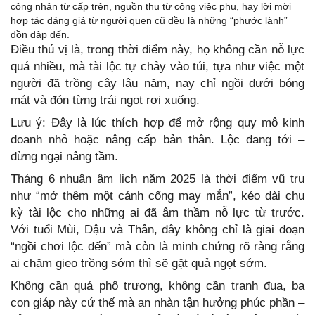
công nhận từ cấp trên, nguồn thu từ công việc phụ, hay lời mời
hợp tác đáng giá từ người quen cũ đều là những “phước lành”
dồn dập đến.
Điều thú vị là, trong thời điểm này, họ không cần nỗ lực
quá nhiều, mà tài lộc tự chảy vào túi, tựa như việc một
người đã trồng cây lâu năm, nay chỉ ngồi dưới bóng
mát và đón từng trái ngọt rơi xuống.
Lưu ý: Đây là lúc thích hợp để mở rộng quy mô kinh
doanh nhỏ hoặc nâng cấp bản thân. Lộc đang tới –
đừng ngại nâng tầm.
Tháng 6 nhuận âm lịch năm 2025 là thời điểm vũ trụ
như “mở thêm một cánh cổng may mắn”, kéo dài chu
kỳ tài lộc cho những ai đã âm thầm nỗ lực từ trước.
Với tuổi Mùi, Dậu và Thân, đây không chỉ là giai đoạn
“ngồi chơi lộc đến” mà còn là minh chứng rõ ràng rằng
ai chăm gieo trồng sớm thì sẽ gặt quả ngọt sớm.
Không cần quá phô trương, không cần tranh đua, ba
con giáp này cứ thế mà an nhàn tận hưởng phúc phần –