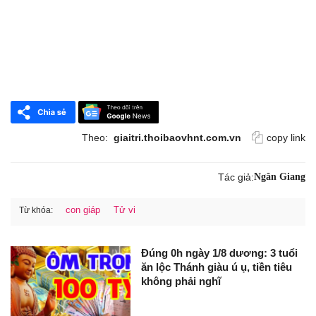
Theo:
giaitri.thoibaovhnt.com.vn
copy link
Tác giả:
Ngân Giang
con giáp
Tử vi
Từ khóa:
Đúng 0h ngày 1/8 dương: 3 tuổi
ăn lộc Thánh giàu ú ụ, tiền tiêu
không phải nghĩ