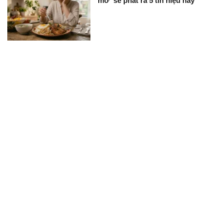
mỡ' sẽ phát ra 5 tín hiệu này