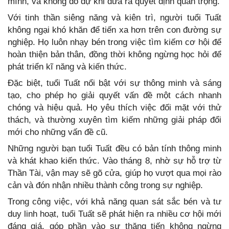
mình, và không do dự khi đưa ra quyết định quan trọng.
Với tinh thần siêng năng và kiên trì, người tuổi Tuất
không ngại khó khăn để tiến xa hơn trên con đường sự
nghiệp. Họ luôn nhạy bén trong việc tìm kiếm cơ hội để
hoàn thiện bản thân, đồng thời không ngừng học hỏi để
phát triển kĩ năng và kiến thức.
Đặc biệt, tuổi Tuất nổi bật với sự thông minh và sáng
tạo, cho phép họ giải quyết vấn đề một cách nhanh
chóng và hiệu quả. Họ yêu thích việc đối mặt với thử
thách, và thường xuyên tìm kiếm những giải pháp đổi
mới cho những vấn đề cũ.
Những người bạn tuổi Tuất đều có bản tính thông minh
và khát khao kiến thức. Vào tháng 8, nhờ sự hỗ trợ từ
Thần Tài, vận may sẽ gõ cửa, giúp họ vượt qua mọi rào
cản và đón nhận nhiều thành công trong sự nghiệp.
Trong công việc, với khả năng quan sát sắc bén và tư
duy linh hoạt, tuổi Tuất sẽ phát hiện ra nhiều cơ hội mới
đáng giá, góp phần vào sự thăng tiến không ngừng