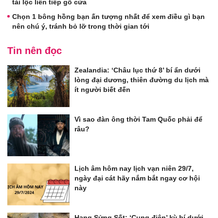
tài lộc liên tiếp gõ cửa
Chọn 1 bông hồng bạn ấn tượng nhất để xem điều gì bạn
nên chú ý, tránh bỏ lỡ trong thời gian tới
Tin nên đọc
Zealandia: ‘Châu lục thứ 8’ bí ẩn dưới
lòng đại dương, thiên đường du lịch mà
ít người biết đến
Vì sao đàn ông thời Tam Quốc phải để
râu?
Lịch âm hôm nay lịch vạn niên 29/7,
ngày đại cát hãy nắm bắt ngay cơ hội
này
Hang Sửng Sốt: ‘Cung điện’ kỳ bí dưới