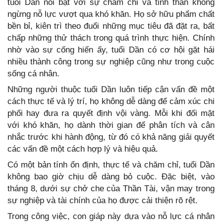
tuổi Dần nổi bật với sự chăm chỉ và tinh thần không
ngừng nỗ lực vượt qua khó khăn. Họ sở hữu phẩm chất
bền bỉ, kiên trì theo đuổi những mục tiêu đã đặt ra, bất
chấp những thử thách trong quá trình thực hiện. Chính
nhờ vào sự cống hiến ấy, tuổi Dần có cơ hội gặt hái
nhiều thành công trong sự nghiệp cũng như trong cuộc
sống cá nhân.
Những người thuộc tuổi Dần luôn tiếp cận vấn đề một
cách thực tế và lý trí, họ không dễ dàng để cảm xúc chi
phối hay đưa ra quyết định vội vàng. Mỗi khi đối mặt
với khó khăn, họ dành thời gian để phân tích và cân
nhắc trước khi hành động, từ đó có khả năng giải quyết
các vấn đề một cách hợp lý và hiệu quả.
Có một bản tính ổn định, thực tế và chăm chỉ, tuổi Dần
không bao giờ chịu dễ dàng bỏ cuộc. Đặc biệt, vào
tháng 8, dưới sự chở che của Thần Tài, vận may trong
sự nghiệp và tài chính của họ được cải thiện rõ rệt.
Trong công việc, con giáp này dựa vào nỗ lực cá nhân