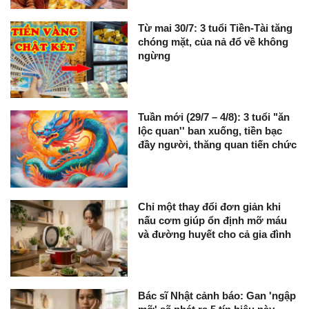
Từ mai 30/7: 3 tuổi Tiền-Tài tăng
chóng mặt, của nả đổ về không
ngừng
Tuần mới (29/7 – 4/8): 3 tuổi "ăn
lộc quan'' ban xuống, tiền bạc
đầy người, thăng quan tiến chức
Chỉ một thay đổi đơn giản khi
nấu cơm giúp ổn định mỡ máu
và đường huyết cho cả gia đình
Bác sĩ Nhật cảnh báo: Gan 'ngập