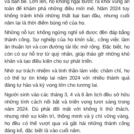
và bạn bè. Lớn lên, họ không ngại bước ra khỏi vùng an
toàn để khám phá những điều mới mẻ. Năm 2024 tuy
không tránh khỏi những thất bại ban đầu, nhưng cuối
năm lại là thời điểm bùng nổ của họ.
Những nỗ lực không ngừng nghỉ sẽ được đền đáp bằng
thành công. Sự nghiệp của họ khởi sắc, công việc làm
ăn thuận lợi và con đường tài lộc mở rộng. Đặc biệt, họ
còn có sự hỗ trợ từ quý nhân, giúp tháo gỡ những khó
khăn và tạo điều kiện cho sự phát triển.
Nhờ sự trách nhiệm và tinh thần làm việc chăm chỉ, họ
có thể tự tin khép lại năm 2024 với nhiều thành quả
đáng tự hào và kỳ vọng lớn cho tương lai.
Người sinh vào các tháng 3, 4 và 6 âm lịch đều sở hữu
những tính cách nổi bật và triển vọng tươi sáng trong
năm 2024. Dù phải đối mặt với không ít thử thách,
nhưng nhờ sự kiên trì, thông minh và ý chí vững vàng,
họ đều có thể vượt qua và gặt hái những thành công
đáng kể, đặc biệt là vào cuối năm.