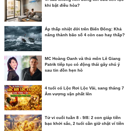
khi bật điều hòa?
Áp thấp nhiệt đới trên Biển Đông: Khả
năng thành bão số 4 còn cao hay thấp?
MC Hoàng Oanh và thủ môn Lê Giang
Patrik tiếp tục có động thái gây chú ý
sau tin đồn hẹn hò
4 tuổi có Lộc Rơi Lộc Vãi, sang tháng 7
Âm vượng vận phất lên
Tử vi cuối tuần 8 - 9/8: 2 con giáp tiền
bạc khởi sắc, 2 tuổi cần giữ chặt ví tiền